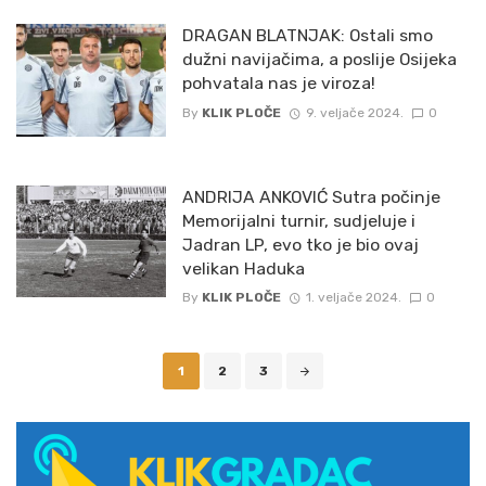
DRAGAN BLATNJAK: Ostali smo
dužni navijačima, a poslije Osijeka
pohvatala nas je viroza!
By
KLIK PLOČE
9. veljače 2024.
0
ANDRIJA ANKOVIĆ Sutra počinje
Memorijalni turnir, sudjeluje i
Jadran LP, evo tko je bio ovaj
velikan Haduka
By
KLIK PLOČE
1. veljače 2024.
0
Posts
1
2
3
navigation