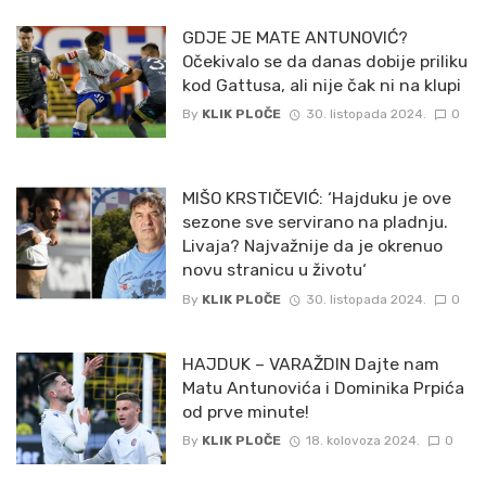
GDJE JE MATE ANTUNOVIĆ?
Očekivalo se da danas dobije priliku
kod Gattusa, ali nije čak ni na klupi
By
KLIK PLOČE
30. listopada 2024.
0
MIŠO KRSTIČEVIĆ: ‘Hajduku je ove
sezone sve servirano na pladnju.
Livaja? Najvažnije da je okrenuo
novu stranicu u životu‘
By
KLIK PLOČE
30. listopada 2024.
0
HAJDUK – VARAŽDIN Dajte nam
Matu Antunovića i Dominika Prpića
od prve minute!
By
KLIK PLOČE
18. kolovoza 2024.
0