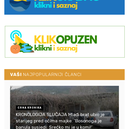
VAŠI
NAJPOPULARNIJI ČLANCI
CRNA KRONIKA
KRONOLOGIJA SLUČAJA Mlađi brat ubio je
starijeg pred očima majke: ‘Bosonoga je
banula susjedi: Srećko mi je u komi!‘