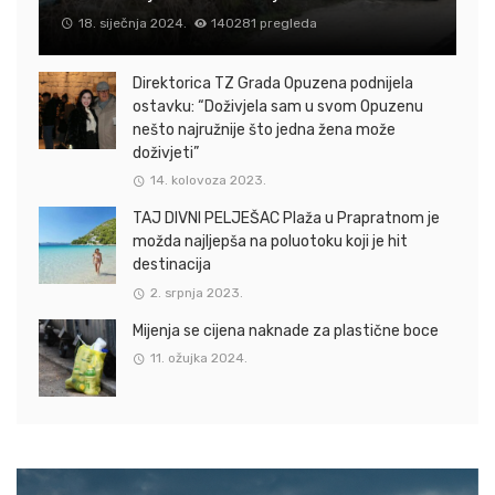
18. siječnja 2024.
140281 pregleda
Direktorica TZ Grada Opuzena podnijela
ostavku: “Doživjela sam u svom Opuzenu
nešto najružnije što jedna žena može
doživjeti”
14. kolovoza 2023.
TAJ DIVNI PELJEŠAC Plaža u Prapratnom je
možda najljepša na poluotoku koji je hit
destinacija
2. srpnja 2023.
Mijenja se cijena naknade za plastične boce
11. ožujka 2024.