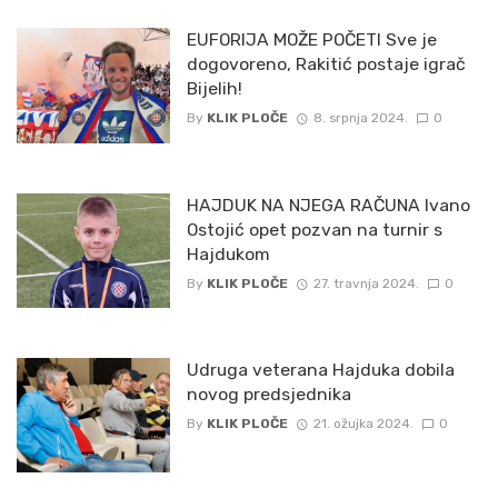
EUFORIJA MOŽE POČETI Sve je
dogovoreno, Rakitić postaje igrač
Bijelih!
By
KLIK PLOČE
8. srpnja 2024.
0
HAJDUK NA NJEGA RAČUNA Ivano
Ostojić opet pozvan na turnir s
Hajdukom
By
KLIK PLOČE
27. travnja 2024.
0
Udruga veterana Hajduka dobila
novog predsjednika
By
KLIK PLOČE
21. ožujka 2024.
0