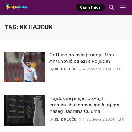
Osmrtnice
TAG: NK HAJDUK
Gattuso najavio prodaju, Mate
Antunović odlazi s Poljuda?
By
KLIK PLOČE
4. prosinca 2024.
0
Hajduk se prisjetio svojih
preminulih članova, među njima i
našeg Jadrana Ćuluma
By
KLIK PLOČE
1. studenoga 2024.
0