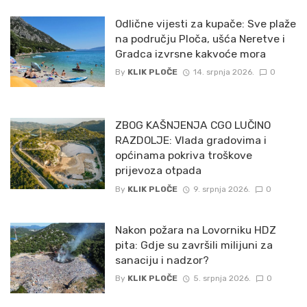
Odlične vijesti za kupače: Sve plaže
na području Ploča, ušća Neretve i
Gradca izvrsne kakvoće mora
By
KLIK PLOČE
14. srpnja 2026.
0
ZBOG KAŠNJENJA CGO LUČINO
RAZDOLJE: Vlada gradovima i
općinama pokriva troškove
prijevoza otpada
By
KLIK PLOČE
9. srpnja 2026.
0
Nakon požara na Lovorniku HDZ
pita: Gdje su završili milijuni za
sanaciju i nadzor?
By
KLIK PLOČE
5. srpnja 2026.
0