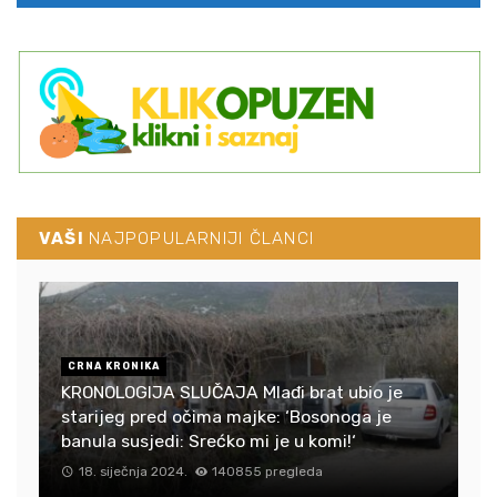
VAŠI
NAJPOPULARNIJI ČLANCI
CRNA KRONIKA
KRONOLOGIJA SLUČAJA Mlađi brat ubio je
starijeg pred očima majke: ‘Bosonoga je
banula susjedi: Srećko mi je u komi!‘
18. siječnja 2024.
140855 pregleda