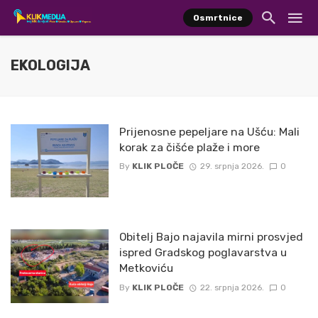
Osmrtnice
EKOLOGIJA
Prijenosne pepeljare na Ušću: Mali
korak za čišće plaže i more
By
KLIK PLOČE
29. srpnja 2026.
0
Obitelj Bajo najavila mirni prosvjed
ispred Gradskog poglavarstva u
Metkoviću
By
KLIK PLOČE
22. srpnja 2026.
0