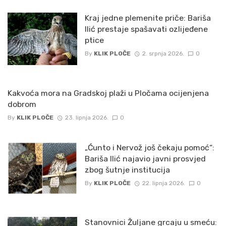
Kraj jedne plemenite priče: Bariša
Ilić prestaje spašavati ozlijeđene
ptice
By
KLIK PLOČE
2. srpnja 2026.
0
Kakvoća mora na Gradskoj plaži u Pločama ocijenjena
dobrom
By
KLIK PLOČE
23. lipnja 2026.
0
„Ćunto i Nervož još čekaju pomoć“:
Bariša Ilić najavio javni prosvjed
zbog šutnje institucija
By
KLIK PLOČE
22. lipnja 2026.
0
Stanovnici Žuljane grcaju u smeću: