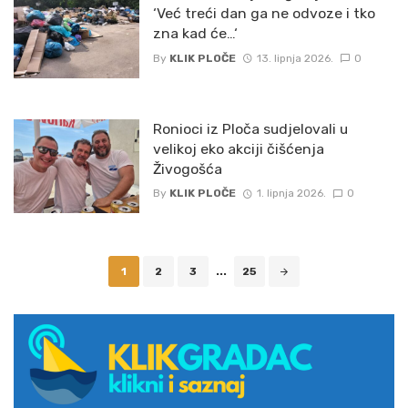
‘Već treći dan ga ne odvoze i tko
zna kad će…‘
By
KLIK PLOČE
13. lipnja 2026.
0
Ronioci iz Ploča sudjelovali u
velikoj eko akciji čišćenja
Živogošća
By
KLIK PLOČE
1. lipnja 2026.
0
Posts
1
2
3
...
25
navigation