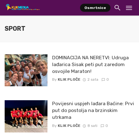
Osmrtnice
SPORT
DOMINACIJA NA NERETVI: Udruga
lađarica Sisak peti put zaredom
osvojile Maraton!
By
KLIK PLOČE
2 sata
0
Povijesni uspjeh lađara Baćine: Prvi
put do postolja na brzinskim
utrkama
By
KLIK PLOČE
8 sati
0