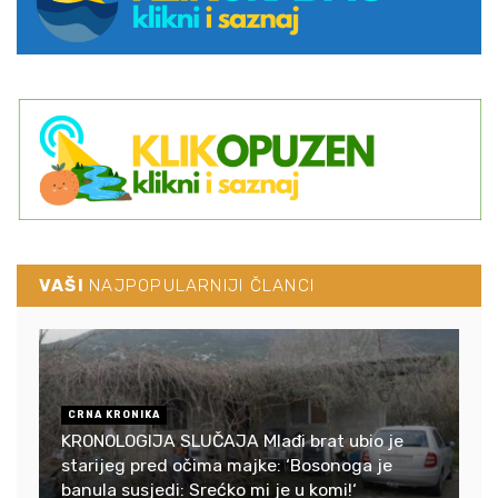
VAŠI
NAJPOPULARNIJI ČLANCI
CRNA KRONIKA
KRONOLOGIJA SLUČAJA Mlađi brat ubio je
starijeg pred očima majke: ‘Bosonoga je
banula susjedi: Srećko mi je u komi!‘