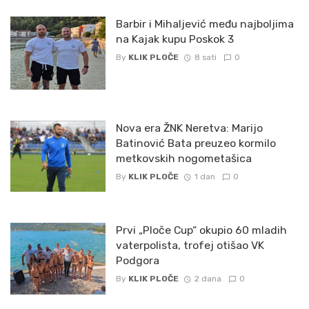
Barbir i Mihaljević među najboljima
na Kajak kupu Poskok 3
By
KLIK PLOČE
8 sati
0
Nova era ŽNK Neretva: Marijo
Batinović Bata preuzeo kormilo
metkovskih nogometašica
By
KLIK PLOČE
1 dan
0
Prvi „Ploče Cup“ okupio 60 mladih
vaterpolista, trofej otišao VK
Podgora
By
KLIK PLOČE
2 dana
0