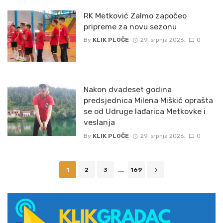
RK Metković Zalmo započeo
pripreme za novu sezonu
By
KLIK PLOČE
29. srpnja 2026.
0
Nakon dvadeset godina
predsjednica Milena Miškić oprašta
se od Udruge lađarica Metkovke i
veslanja
By
KLIK PLOČE
29. srpnja 2026.
0
Posts
1
2
3
...
169
navigation