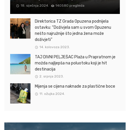
18. siječnja 2024.
140580 pregleda
Direktorica TZ Grada Opuzena podnijela
ostavku: “Doživjela sam u svom Opuzenu
nešto najružnije što jedna žena može
doživjeti”
14. kolovoza 2023.
TAJ DIVNI PELJEŠAC Plaža u Prapratnom je
možda najljepša na poluotoku koji je hit
destinacija
2. srpnja 2023.
Mijenja se cijena naknade za plastične boce
11. ožujka 2024.