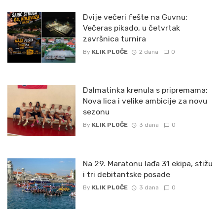
Dvije večeri fešte na Guvnu:
Večeras pikado, u četvrtak
završnica turnira
By
KLIK PLOČE
2 dana
0
Dalmatinka krenula s pripremama:
Nova lica i velike ambicije za novu
sezonu
By
KLIK PLOČE
3 dana
0
Na 29. Maratonu lađa 31 ekipa, stižu
i tri debitantske posade
By
KLIK PLOČE
3 dana
0