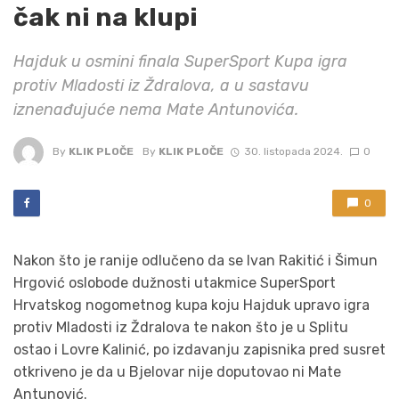
čak ni na klupi
Hajduk u osmini finala SuperSport Kupa igra
protiv Mladosti iz Ždralova, a u sastavu
iznenađujuće nema Mate Antunovića.
By
KLIK PLOČE
By
KLIK PLOČE
30. listopada 2024.
0
0
Nakon što je ranije odlučeno da se Ivan Rakitić i Šimun
Hrgović oslobode dužnosti utakmice SuperSport
Hrvatskog nogometnog kupa koju Hajduk upravo igra
protiv Mladosti iz Ždralova te nakon što je u Splitu
ostao i Lovre Kalinić, po izdavanju zapisnika pred susret
otkriveno je da u Bjelovar nije doputovao ni Mate
Antunović.