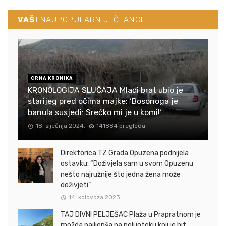
VAŠI
NAJPOPULARNIJI ČLANCI
CRNA KRONIKA
KRONOLOGIJA SLUČAJA Mlađi brat ubio je
starijeg pred očima majke: ‘Bosonoga je
banula susjedi: Srećko mi je u komi!‘
18. siječnja 2024.
141884 pregleda
Direktorica TZ Grada Opuzena podnijela
ostavku: “Doživjela sam u svom Opuzenu
nešto najružnije što jedna žena može
doživjeti”
14. kolovoza 2023.
TAJ DIVNI PELJEŠAC Plaža u Prapratnom je
možda najljepša na poluotoku koji je hit