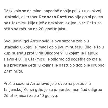
Očekivalo se da mladi napadač dobije priliku u ovakvoj
utakmici, ali trener
Gennaro Gattuso
nije ga ni poveo
na utakmicu. Nije riječ o nekakvoj ozljedi, već Gattuso
očito ne računa na 20-godišnjaka.
Svoj jedini gol Antunović je ove sezone zabio u
utakmici u kojoj je imao i opipljivu minutažu. Bilo je to u
kup-susretu protiv NK Bilogore 91 u kojem je Hajduk
slavio 4:0. Tu utakmicu je odigrao od početka do kraja,
a u preostale četiri u kojima je nastupio dobio je ukupno
27 minuta.
Prošlu sezonu Antunović je proveo na posudbi u
talijanskoj Monzi gdje je za juniorsku momčad odigrao
26 utakmica i zabio 10 golova.