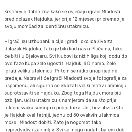
Krstičević dobro zna kako se osjećaju igrači Mladosti
pred dolazak Hajduka, jer prije 12 mjeseci pripremao je
svoju momčad za identičnu utakmicu.
– Igrači su uzbuđeni, a cijeli grad i okolica žive za
dolazak Hajduka. Tako je bilo kod nas u Pločama, tako
će biti i u Bjelovaru. Svi klubovi iz nižih liga koji dođu do
ove faze Kupa žele ugostiti Hajduk ili Dinamo. Žele
igrati veliku utakmicu. Pritom se nitko unaprijed ne
predaje. Napravit će igrači Mladosti svoje fotografije za
uspomenu, ali sigurno će iskazati veliki motiv i ambiciju
suprotstaviti se Hajduku. Zbog toga Hajduk mora biti
ozbiljan, ući u utakmicu s namjerom da se što prije
otkloni svaka sumnja u pobjednika. Jer, bez obzira što
je Hajduk kvalitetniji, jednu od 50 ovakvih utakmica
može i Mladost dobiti. Zato je nogomet tako
nepredvidiv i zanimljiv. Svi se mogu nadati, barem dok