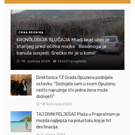
CRNA KRONIKA
KRONOLOGIJA SLUČAJA Mlađi brat ubio je
starijeg pred očima majke: ‘Bosonoga je
banula susjedi: Srećko mi je u komi!‘
18. siječnja 2024.
142251 pregleda
Direktorica TZ Grada Opuzena podnijela
ostavku: “Doživjela sam u svom Opuzenu
nešto najružnije što jedna žena može
doživjeti”
14. kolovoza 2023.
TAJ DIVNI PELJEŠAC Plaža u Prapratnom je
možda najljepša na poluotoku koji je hit
destinacija
2. srpnja 2023.