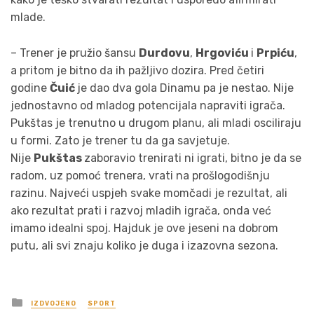
mlade.
– Trener je pružio šansu
Durdovu
,
Hrgoviću
i
Prpiću
,
a pritom je bitno da ih pažljivo dozira. Pred četiri
godine
Čuić
je dao dva gola Dinamu pa je nestao. Nije
jednostavno od mladog potencijala napraviti igrača.
Pukštas je trenutno u drugom planu, ali mladi osciliraju
u formi. Zato je trener tu da ga savjetuje.
Nije
Pukštas
zaboravio trenirati ni igrati, bitno je da se
radom, uz pomoć trenera, vrati na prošlogodišnju
razinu. Najveći uspjeh svake momčadi je rezultat, ali
ako rezultat prati i razvoj mladih igrača, onda već
imamo idealni spoj. Hajduk je ove jeseni na dobrom
putu, ali svi znaju koliko je duga i izazovna sezona.
Posted
IZDVOJENO
SPORT
in