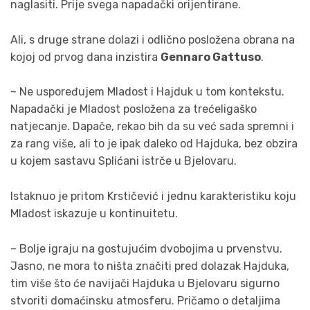
naglasiti. Prije svega napadački orijentirane.
Ali, s druge strane dolazi i odlično posložena obrana na
kojoj od prvog dana inzistira
Gennaro Gattuso
.
– Ne uspoređujem Mladost i Hajduk u tom kontekstu.
Napadački je Mladost posložena za trećeligaško
natjecanje. Dapače, rekao bih da su već sada spremni i
za rang više, ali to je ipak daleko od Hajduka, bez obzira
u kojem sastavu Splićani istrče u Bjelovaru.
Istaknuo je pritom Krstičević i jednu karakteristiku koju
Mladost iskazuje u kontinuitetu.
– Bolje igraju na gostujućim dvobojima u prvenstvu.
Jasno, ne mora to ništa značiti pred dolazak Hajduka,
tim više što će navijači Hajduka u Bjelovaru sigurno
stvoriti domaćinsku atmosferu. Pričamo o detaljima