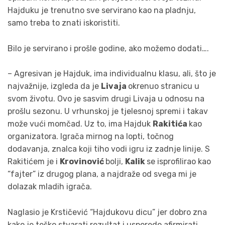
Hajduku je trenutno sve servirano kao na pladnju,
samo treba to znati iskoristiti.
Bilo je servirano i prošle godine, ako možemo dodati….
– Agresivan je Hajduk, ima individualnu klasu, ali, što je
najvažnije, izgleda da je
Livaja
okrenuo stranicu u
svom životu. Ovo je sasvim drugi Livaja u odnosu na
prošlu sezonu. U vrhunskoj je tjelesnoj spremi i takav
može vući momčad. Uz to, ima Hajduk
Rakitića
kao
organizatora. Igrača mirnog na lopti, točnog
dodavanja, znalca koji tiho vodi igru iz zadnje linije. S
Rakitićem je i
Krovinović
bolji,
Kalik
se isprofilirao kao
“fajter” iz drugog plana, a najdraže od svega mi je
dolazak mladih igrača.
Naglasio je Krstičević “Hajdukovu dicu” jer dobro zna
kako je teško stvarati rezultat i usporedo afirmirati