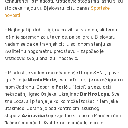
konkurenciji s Mladosti. Krstičević stoga ima jasnu sliku
što čeka Hajduk u Bjelovaru, pišu danas
Sportske
novosti
.
– Najbogatiji klub u ligi, napravili su stadion, ali teren
još nije spreman za utakmice, pa se igra u Bjelovaru.
Nadam se da će travnjak biti u solidnom stanju za
kvalitetnu nogometnu predstavu – započeo je
Krstičević svoju analizu i nastavio.
– Mladost je vodeća momčad naše Druge SHNL, glavni
igrač im je
Nikola Marić
, centarfor koji je nekoć igrao u
mom Jadranu. Dobar je
Perić
u “špici”, a vezu drži
nekadašnji igrač Osijeka, Ukrajinac
Dmitro Lopa
. Sve
zna Lopa, ali pitanje je koliko može izdržati ritam jake
utakmice. Obrana je pod kontrolom iskusnog
stopera
Azinovića
koji zajedno s Lopom i Marićem čini
“kičmu” momčadi. Kvalitetne momčadi, moram