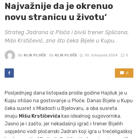
Najvažnije da je okrenuo
novu stranicu u životu‘
Strateg Jadrana iz Ploča i bivši trener Splićana,
Mišo Krstičević, zna što čeka Bijele u Kupu.
By
KLIK PLOČE
By
KLIK PLOČE
30. listopada 2024.
0
0
Posljednjeg dana listopada prošle godine Hajduk je u
Kupu otišao na gostovanje u Ploče. Danas Bijele u Kupu
čeka susret s Mladosti u Bjelovaru, a oba susreta
imaju
Mišu Krstičevića
kao idealnog sugovornika.
Jasno je i zašto, jer nekadašnji igrač i trener Bijelih
uspješno vodi pločanski Jadran koji igra u trećeligaškoj