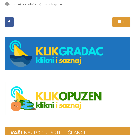
Tagged
mišo krstičević
nk hajduk
with
0
VAŠI
NAJPOPULARNIJI ČLANCI