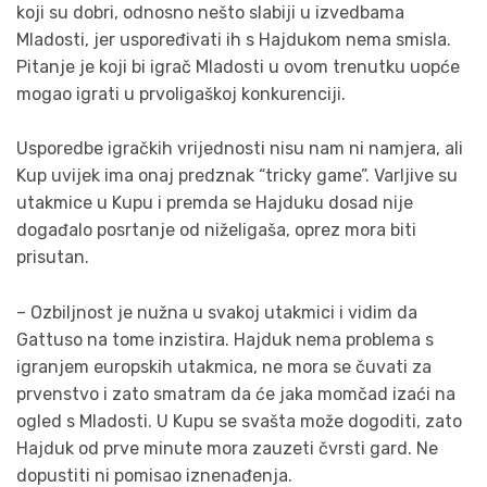
koji su dobri, odnosno nešto slabiji u izvedbama
Mladosti, jer uspoređivati ih s Hajdukom nema smisla.
Pitanje je koji bi igrač Mladosti u ovom trenutku uopće
mogao igrati u prvoligaškoj konkurenciji.
Usporedbe igračkih vrijednosti nisu nam ni namjera, ali
Kup uvijek ima onaj predznak “tricky game”. Varljive su
utakmice u Kupu i premda se Hajduku dosad nije
događalo posrtanje od niželigaša, oprez mora biti
prisutan.
– Ozbiljnost je nužna u svakoj utakmici i vidim da
Gattuso na tome inzistira. Hajduk nema problema s
igranjem europskih utakmica, ne mora se čuvati za
prvenstvo i zato smatram da će jaka momčad izaći na
ogled s Mladosti. U Kupu se svašta može dogoditi, zato
Hajduk od prve minute mora zauzeti čvrsti gard. Ne
dopustiti ni pomisao iznenađenja.