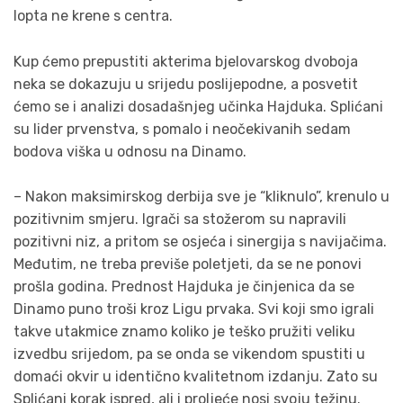
lopta ne krene s centra.
Kup ćemo prepustiti akterima bjelovarskog dvoboja
neka se dokazuju u srijedu poslijepodne, a posvetit
ćemo se i analizi dosadašnjeg učinka Hajduka. Splićani
su lider prvenstva, s pomalo i neočekivanih sedam
bodova viška u odnosu na Dinamo.
– Nakon maksimirskog derbija sve je “kliknulo”, krenulo u
pozitivnim smjeru. Igrači sa stožerom su napravili
pozitivni niz, a pritom se osjeća i sinergija s navijačima.
Međutim, ne treba previše poletjeti, da se ne ponovi
prošla godina. Prednost Hajduka je činjenica da se
Dinamo puno troši kroz Ligu prvaka. Svi koji smo igrali
takve utakmice znamo koliko je teško pružiti veliku
izvedbu srijedom, pa se onda se vikendom spustiti u
domaći okvir u identično kvalitetnom izdanju. Zato su
Splićani korak ispred, ali i proljeće nosi svoju težinu.