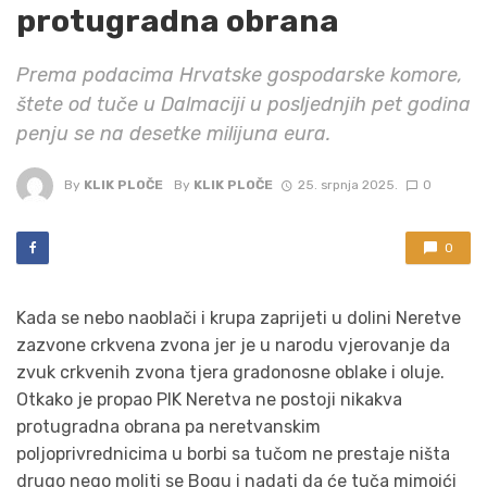
protugradna obrana
Prema podacima Hrvatske gospodarske komore,
štete od tuče u Dalmaciji u posljednjih pet godina
penju se na desetke milijuna eura.
By
KLIK PLOČE
By
KLIK PLOČE
25. srpnja 2025.
0
0
Kada se nebo naoblači i krupa zaprijeti u dolini Neretve
zazvone crkvena zvona jer je u narodu vjerovanje da
zvuk crkvenih zvona tjera gradonosne oblake i oluje.
Otkako je propao PIK Neretva ne postoji nikakva
protugradna obrana pa neretvanskim
poljoprivrednicima u borbi sa tučom ne prestaje ništa
drugo nego moliti se Bogu i nadati da će tuča mimoići