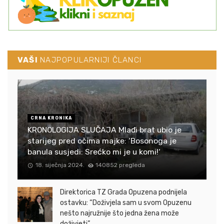
VAŠI
NAJPOPULARNIJI ČLANCI
CRNA KRONIKA
KRONOLOGIJA SLUČAJA Mlađi brat ubio je
starijeg pred očima majke: ‘Bosonoga je
banula susjedi: Srećko mi je u komi!‘
18. siječnja 2024.
140852 pregleda
Direktorica TZ Grada Opuzena podnijela
ostavku: “Doživjela sam u svom Opuzenu
nešto najružnije što jedna žena može
doživjeti”