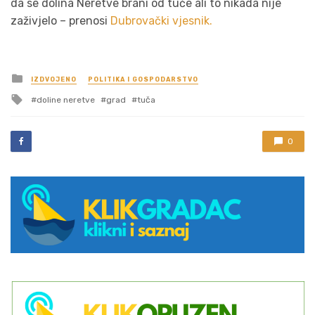
da se dolina Neretve brani od tuče ali to nikada nije
zaživjelo – prenosi
Dubrovački vjesnik.
Posted
IZDVOJENO
POLITIKA I GOSPODARSTVO
in
Tagged
doline neretve
grad
tuča
with
0