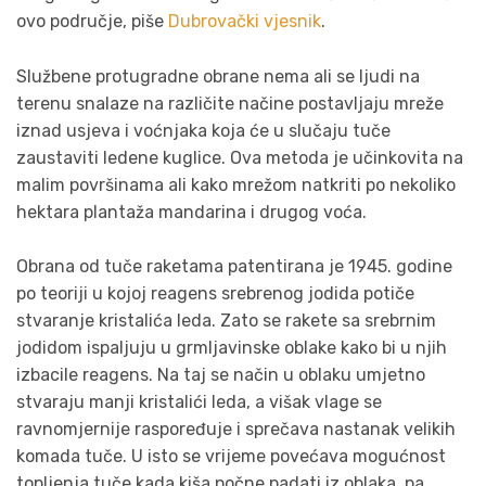
ovo područje, piše
Dubrovački vjesnik
.
Službene protugradne obrane nema ali se ljudi na
terenu snalaze na različite načine postavljaju mreže
iznad usjeva i voćnjaka koja će u slučaju tuče
zaustaviti ledene kuglice. Ova metoda je učinkovita na
malim površinama ali kako mrežom natkriti po nekoliko
hektara plantaža mandarina i drugog voća.
Obrana od tuče raketama patentirana je 1945. godine
po teoriji u kojoj reagens srebrenog jodida potiče
stvaranje kristalića leda. Zato se rakete sa srebrnim
jodidom ispaljuju u grmljavinske oblake kako bi u njih
izbacile reagens. Na taj se način u oblaku umjetno
stvaraju manji kristalići leda, a višak vlage se
ravnomjernije raspoređuje i sprečava nastanak velikih
komada tuče. U isto se vrijeme povećava mogućnost
topljenja tuče kada kiša počne padati iz oblaka, pa