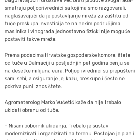
osiguravajućih društava već brati plodove svoga rada-
smatraju poljoprivrednici sa kojima smo razgovarali,
naglašavajući da je postavljanje mreža za zaštitu od
tuče preskupa investicija te na nekim područjima
maslinika i vinograda jednostavno fizički nije moguće
postaviti takve mreže.
Prema podacima Hrvatske gospodarske komore, štete
od tuče u Dalmaciji u posljednjih pet godina penju se
na desetke milijuna eura. Poljoprivrednici su prepušteni
sami sebi, a osiguranje je, kažu, preskupo i često ne
pokriva puni iznos štete.
Agrometerolog Marko Vučetić kaže da nije trebalo
ukidati obranu od tuče.
– Nisam pobornik ukidanja. Trebalo je sustav
modernizirati i organizirati na terenu. Postojao je plan i