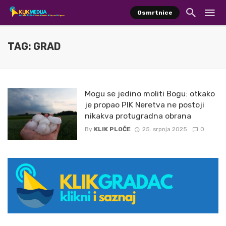
Osmrtnice
TAG: GRAD
Mogu se jedino moliti Bogu: otkako
je propao PIK Neretva ne postoji
nikakva protugradna obrana
By
KLIK PLOČE
25. srpnja 2025.
0