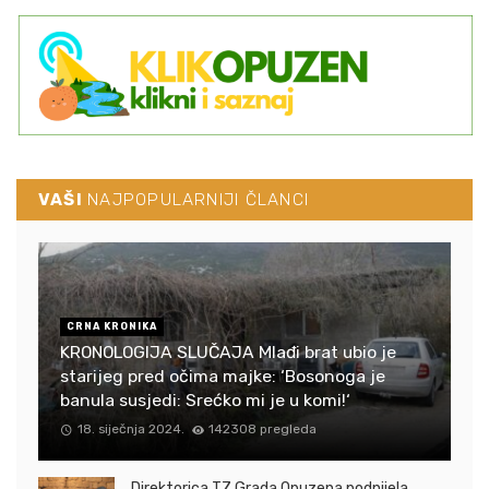
VAŠI
NAJPOPULARNIJI ČLANCI
CRNA KRONIKA
KRONOLOGIJA SLUČAJA Mlađi brat ubio je
starijeg pred očima majke: ‘Bosonoga je
banula susjedi: Srećko mi je u komi!‘
18. siječnja 2024.
142308 pregleda
Direktorica TZ Grada Opuzena podnijela