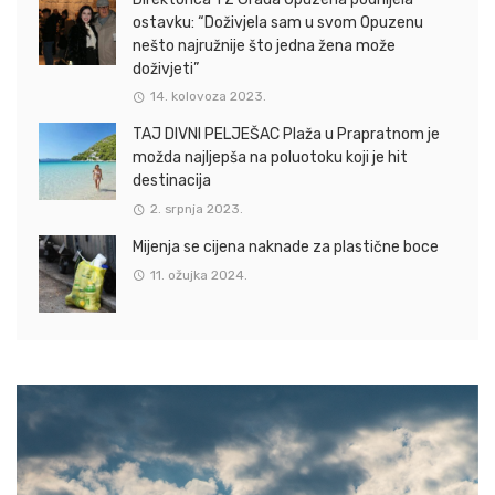
ostavku: “Doživjela sam u svom Opuzenu
nešto najružnije što jedna žena može
doživjeti”
14. kolovoza 2023.
TAJ DIVNI PELJEŠAC Plaža u Prapratnom je
možda najljepša na poluotoku koji je hit
destinacija
2. srpnja 2023.
Mijenja se cijena naknade za plastične boce
11. ožujka 2024.