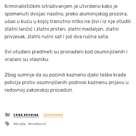
Kriminalističkim istraživanjem je utvrđeno kako je
spomenuti dvojac nasilno, preko aluminijskog prozora,
ušao u kuću u kojoj trenutno nitko ne živi i iz nje otuđili
zlatni lančić i zlatni prsten, zlatni medaljon, zlatni
privjesak, zlatni ručni sat i još dva ručna sata.
Svi otuđeni predmeti su pronađeni kod osumnjičenih i
vraćeni su vlasniku.
Zbog sumnje da su počinili kazneno djelo teške krađe
policija protiv osumnjičenih podnosi kaznenu prijavu u
redovnoj zakonskoj proceduri.
Posted
CRNA KRONIKA
IZDVOJENO
in
Tagged
krađa
metković
with