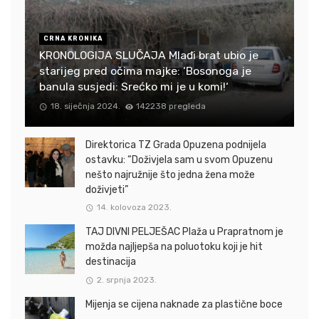
CRNA KRONIKA
KRONOLOGIJA SLUČAJA Mlađi brat ubio je
starijeg pred očima majke: ‘Bosonoga je
banula susjedi: Srećko mi je u komi!‘
18. siječnja 2024.
142238 pregleda
Direktorica TZ Grada Opuzena podnijela
ostavku: “Doživjela sam u svom Opuzenu
nešto najružnije što jedna žena može
doživjeti”
14. kolovoza 2023.
TAJ DIVNI PELJEŠAC Plaža u Prapratnom je
možda najljepša na poluotoku koji je hit
destinacija
2. srpnja 2023.
Mijenja se cijena naknade za plastične boce