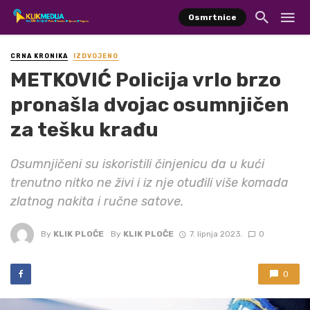
Osmrtnice
CRNA KRONIKA
IZDVOJENO
METKOVIĆ Policija vrlo brzo
pronašla dvojac osumnjičen
za tešku krađu
Osumnjičeni su iskoristili činjenicu da u kući
trenutno nitko ne živi i iz nje otuđili više komada
zlatnog nakita i ručne satove.
By
KLIK PLOČE
By
KLIK PLOČE
7. lipnja 2023.
0
0