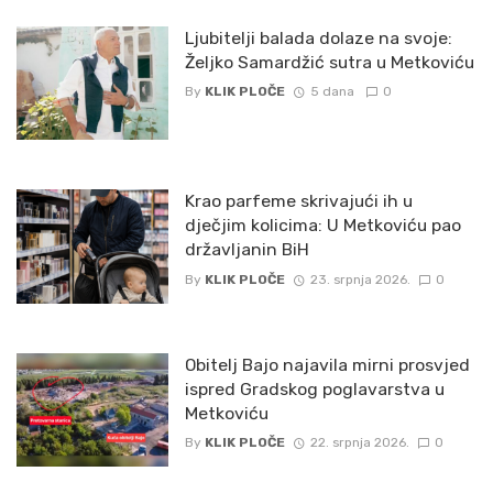
Ljubitelji balada dolaze na svoje:
Željko Samardžić sutra u Metkoviću
By
KLIK PLOČE
5 dana
0
Krao parfeme skrivajući ih u
dječjim kolicima: U Metkoviću pao
državljanin BiH
By
KLIK PLOČE
23. srpnja 2026.
0
Obitelj Bajo najavila mirni prosvjed
ispred Gradskog poglavarstva u
Metkoviću
By
KLIK PLOČE
22. srpnja 2026.
0