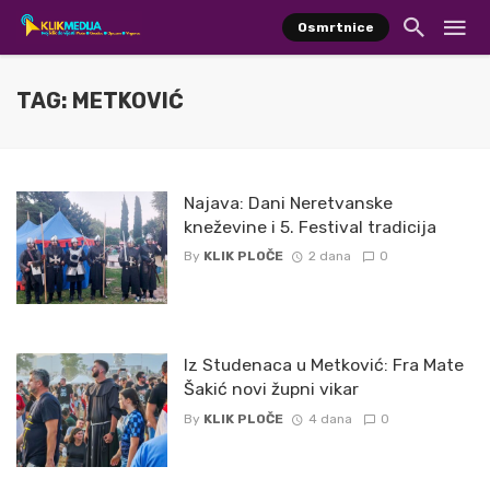
Osmrtnice
TAG: METKOVIĆ
Najava: Dani Neretvanske
kneževine i 5. Festival tradicija
By
KLIK PLOČE
2 dana
0
Iz Studenaca u Metković: Fra Mate
Šakić novi župni vikar
By
KLIK PLOČE
4 dana
0