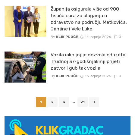
Županija osigurala više od 900
tisuća eura za ulaganja u
zdravstvo na području Metkovića,
Janjine i Vele Luke
By
KLIK PLOČE
14. srpnja 2026.
0
Vozila iako joj je dozvola oduzeta:
Trudnoj 37-godišnjakinji prijeti
zatvor i gubitak vozila
By
KLIK PLOČE
13. srpnja 2026.
0
Posts
1
2
3
...
21
navigation