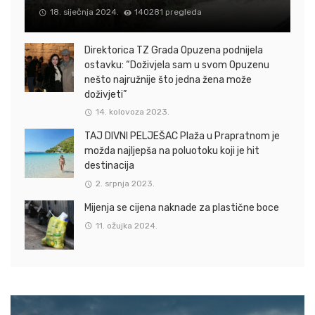
18. siječnja 2024.
140281 pregleda
Direktorica TZ Grada Opuzena podnijela
ostavku: “Doživjela sam u svom Opuzenu
nešto najružnije što jedna žena može
doživjeti”
14. kolovoza 2023.
TAJ DIVNI PELJEŠAC Plaža u Prapratnom je
možda najljepša na poluotoku koji je hit
destinacija
2. srpnja 2023.
Mijenja se cijena naknade za plastične boce
11. ožujka 2024.