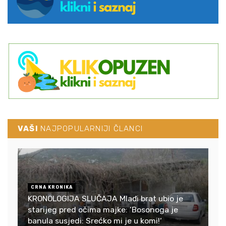
VAŠI
NAJPOPULARNIJI ČLANCI
CRNA KRONIKA
KRONOLOGIJA SLUČAJA Mlađi brat ubio je
starijeg pred očima majke: ‘Bosonoga je
banula susjedi: Srećko mi je u komi!‘