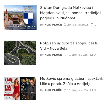
Sretan Dan grada Metkovića i
blagdan sv. Ilije – ponos, tradicija i
pogled u budućnost
By
KLIK PLOČE
20. srpnja 2026.
0
Potpisan ugovor za spojnu cestu
Vid – Nova Sela
By
KLIK PLOČE
19. srpnja 2026.
0
Metković sprema glazbeni spektakl:
Lille u petak, Zečić u nedjelju
By
KLIK PLOČE
16. srpnja 2026.
0