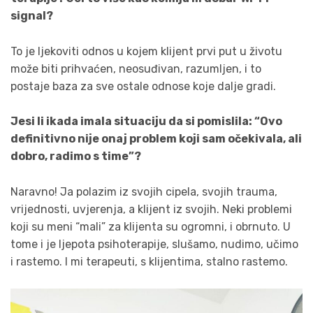
signal?
To je ljekoviti odnos u kojem klijent prvi put u životu
može biti prihvaćen, neosuđivan, razumljen, i to
postaje baza za sve ostale odnose koje dalje gradi.
Jesi li ikada imala situaciju da si pomislila: “Ovo
definitivno nije onaj problem koji sam očekivala, ali
dobro, radimo s time”?
Naravno! Ja polazim iz svojih cipela, svojih trauma,
vrijednosti, uvjerenja, a klijent iz svojih. Neki problemi
koji su meni “mali” za klijenta su ogromni, i obrnuto. U
tome i je ljepota psihoterapije, slušamo, nudimo, učimo
i rastemo. I mi terapeuti, s klijentima, stalno rastemo.