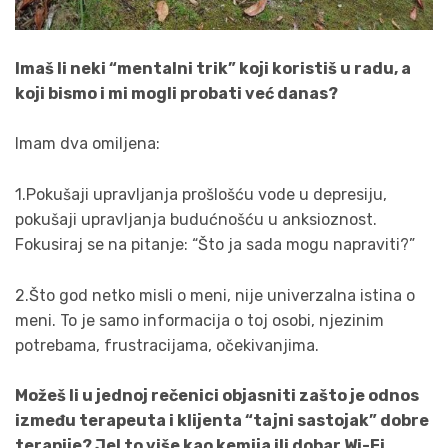
Imaš li neki “mentalni trik” koji koristiš u radu, a
koji bismo i mi mogli probati već danas?
Imam dva omiljena:
1.Pokušaji upravljanja prošlošću vode u depresiju,
pokušaji upravljanja budućnošću u anksioznost.
Fokusiraj se na pitanje: “Što ja sada mogu napraviti?”
2.Što god netko misli o meni, nije univerzalna istina o
meni. To je samo informacija o toj osobi, njezinim
potrebama, frustracijama, očekivanjima.
Možeš li u jednoj rečenici objasniti zašto je odnos
između terapeuta i klijenta “tajni sastojak” dobre
terapije? Jel to više kao kemija ili dobar Wi-Fi