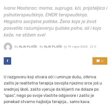
Ivana Mostarac; mama, supruga, kći, prijateljica i
psihoterapeutkinja. EMDR terapeutkinja.
Magistra socijalne politike. Žena koja je život
posvetila razumijevanju ljudske psihe, ali i koja
kaže, ne stižem sve!
By
KLIK PLOČE
By
KLIK PLOČE
19. rujna 2025.
0
0
U razgovoru koji otvara oči i umiruje dušu, otkriva
zašto je realitetna terapija osvojila njezino srce još u
srednjoj školi, zašto vjeruje da klijenti ne dolaze po
“spas”, nego po svoje vlastite odgovore i zašto je
ponekad stvarno najbolja terapija… samo kava.