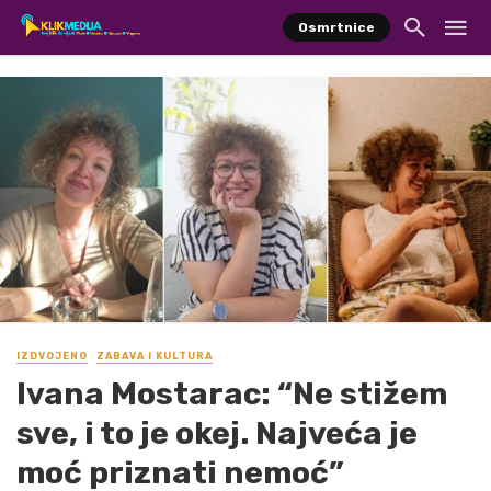
Osmrtnice
IZDVOJENO
ZABAVA I KULTURA
Ivana Mostarac: “Ne stižem
sve, i to je okej. Najveća je
moć priznati nemoć”