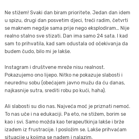
Ne stižem! Svaki dan biram prioritete. Jedan dan idem
u spizu, drugi dan posvetim djeci, treći radim, četvrti
se maknem negdje sama prije nego eksplodiram… Nije
realno stalno sve stizati. Dan ima samo 24 sata. I kad
sam to prihvatila, kad sam odustala od očekivanja da
budem čudo, bilo mi je lakše.
Instagram i društvene mreže nisu realnost.
Pokazujemo ono lijepo. Nitko ne pokazuje slabosti i
neurednu sobu (obećajem javno mužu da ću danas,
najkasnije sutra, srediti robu po kući, haha).
Ali slabosti su dio nas. Najveća moć je priznati nemoć.
To nas uče i na edukaciji. Pa eto, ne stižem, borim se
kao i svi. Samo možda kao terapeutkinja lakše i brže
izađem iz frustracije. I posložim se. Lakše prihvaćam
situacije u kojima se nađem i nalazim.