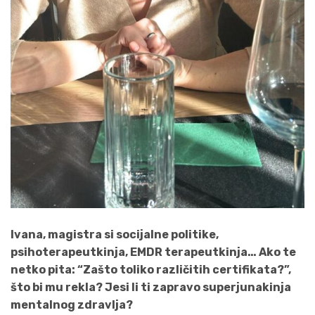
Ivana, magistra si socijalne politike,
psihoterapeutkinja, EMDR terapeutkinja… Ako te
netko pita: “Zašto toliko različitih certifikata?”,
što bi mu rekla? Jesi li ti zapravo superjunakinja
mentalnog zdravlja?