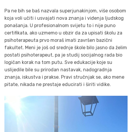
Pa ne bih se baš nazvala superjunakinjom, više osobom
koja voli učiti i usvajati nova znanja i viđenja ljudskog
ponašanja. U profesionalnom svijetu to i nije puno
certifikata, ako uzmemo u obzir da za upisati školu za
psihoterapeuta prvo moraš imati završen bazični
fakultet. Meni je još od srednje škole bilo jasno da želim
postati psihoterapeut, pa je studij socijalnog rada bio
logičan korak na tom putu. Sve edukacije koje su
uslijedile bile su prirodan nastavak, nadogradnja
znanja, iskustva i prakse. Pravi stručnjak se, ako mene
pitate, nikada ne prestaje educirati i širiti vidike.