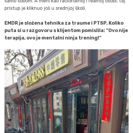
samo sobom. A meni kao racionalnoj i realnoj osobi, taj
pristup je kliknuo još u srednjoj školi.
EMDR je složena tehnika za traume i PTSP. Koliko
puta si u razgovoru s klijentom pomislila: “Ovo nije
terapija, ovo je mentalni ninja trening!”