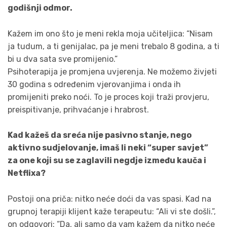
godišnji odmor.
Kažem im ono što je meni rekla moja učiteljica: “Nisam
ja tudum, a ti genijalac, pa je meni trebalo 8 godina, a ti
bi u dva sata sve promijenio.”
Psihoterapija je promjena uvjerenja. Ne možemo živjeti
30 godina s određenim vjerovanjima i onda ih
promijeniti preko noći. To je proces koji traži provjeru,
preispitivanje, prihvaćanje i hrabrost.
Kad kažeš da sreća nije pasivno stanje, nego
aktivno sudjelovanje, imaš li neki “super savjet”
za one koji su se zaglavili negdje između kauča i
Netflixa?
Postoji ona priča: nitko neće doći da vas spasi. Kad na
grupnoj terapiji klijent kaže terapeutu: “Ali vi ste došli.”,
on odgovori: “Da, ali samo da vam kažem da nitko neće