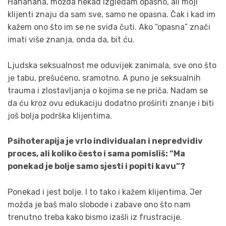
Hahahaha, možda nekad izgledam opasno, ali moji
klijenti znaju da sam sve, samo ne opasna. Čak i kad im
kažem ono što im se ne sviđa čuti. Ako “opasna” znači
imati više znanja, onda da, bit ću.
Ljudska seksualnost me oduvijek zanimala, sve ono što
je tabu, prešućeno, sramotno. A puno je seksualnih
trauma i zlostavljanja o kojima se ne priča. Nadam se
da ću kroz ovu edukaciju dodatno proširiti znanje i biti
još bolja podrška klijentima.
Psihoterapija je vrlo individualan i nepredvidiv
proces, ali koliko često i sama pomisliš: “Ma
ponekad je bolje samo sjesti i popiti kavu”?
Ponekad i jest bolje. I to tako i kažem klijentima. Jer
možda je baš malo slobode i zabave ono što nam
trenutno treba kako bismo izašli iz frustracije.