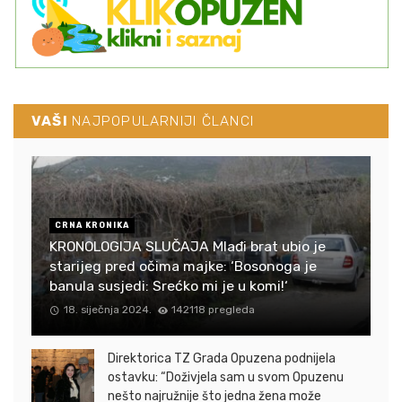
VAŠI
NAJPOPULARNIJI ČLANCI
CRNA KRONIKA
KRONOLOGIJA SLUČAJA Mlađi brat ubio je
starijeg pred očima majke: ‘Bosonoga je
banula susjedi: Srećko mi je u komi!‘
18. siječnja 2024.
142118 pregleda
Direktorica TZ Grada Opuzena podnijela
ostavku: “Doživjela sam u svom Opuzenu
nešto najružnije što jedna žena može