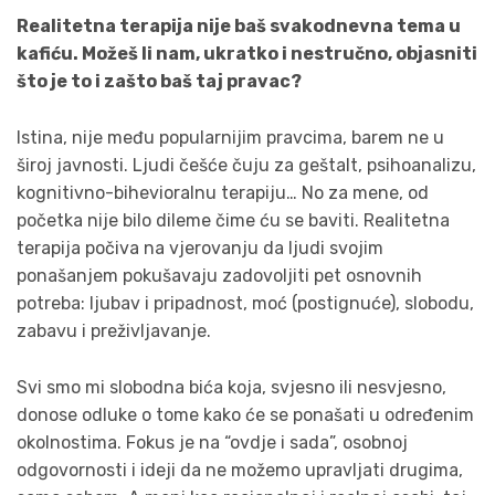
Realitetna terapija nije baš svakodnevna tema u
kafiću. Možeš li nam, ukratko i nestručno, objasniti
što je to i zašto baš taj pravac?
Istina, nije među popularnijim pravcima, barem ne u
široj javnosti. Ljudi češće čuju za geštalt, psihoanalizu,
kognitivno-bihevioralnu terapiju… No za mene, od
početka nije bilo dileme čime ću se baviti. Realitetna
terapija počiva na vjerovanju da ljudi svojim
ponašanjem pokušavaju zadovoljiti pet osnovnih
potreba: ljubav i pripadnost, moć (postignuće), slobodu,
zabavu i preživljavanje.
Svi smo mi slobodna bića koja, svjesno ili nesvjesno,
donose odluke o tome kako će se ponašati u određenim
okolnostima. Fokus je na “ovdje i sada”, osobnoj
odgovornosti i ideji da ne možemo upravljati drugima,