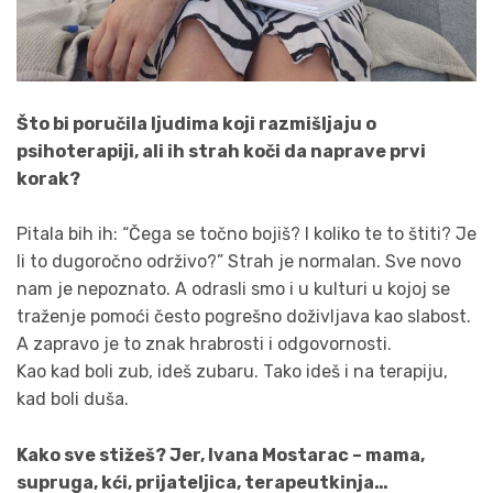
Što bi poručila ljudima koji razmišljaju o
psihoterapiji, ali ih strah koči da naprave prvi
korak?
Pitala bih ih: “Čega se točno bojiš? I koliko te to štiti? Je
li to dugoročno održivo?” Strah je normalan. Sve novo
nam je nepoznato. A odrasli smo i u kulturi u kojoj se
traženje pomoći često pogrešno doživljava kao slabost.
A zapravo je to znak hrabrosti i odgovornosti.
Kao kad boli zub, ideš zubaru. Tako ideš i na terapiju,
kad boli duša.
Kako sve stižeš? Jer, Ivana Mostarac – mama,
supruga, kći, prijateljica, terapeutkinja…