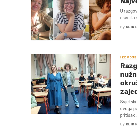
Najv
U razgovo
osvojila 
By
KLIK 
IZDVOJE
Razg
nužno
okruž
zaje
Svjetski
ovoga pu
pritisak ..
By
KLIK 