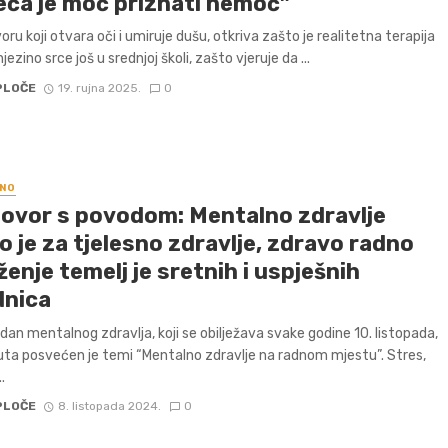
eća je moć priznati nemoć”
ru koji otvara oči i umiruje dušu, otkriva zašto je realitetna terapija
njezino srce još u srednjoj školi, zašto vjeruje da ...
PLOČE
19. rujna 2025.
0
NO
ovor s povodom: Mentalno zdravlje
 je za tjelesno zdravlje, zdravo radno
enje temelj je sretnih i uspješnih
dnica
 dan mentalnog zdravlja, koji se obilježava svake godine 10. listopada,
ta posvećen je temi “Mentalno zdravlje na radnom mjestu”. Stres,
.
PLOČE
8. listopada 2024.
0