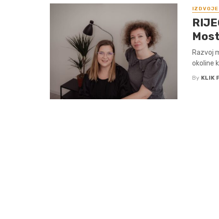
IZDVOJE
RIJE
Most
Razvoj m
okoline k
By
KLIK 