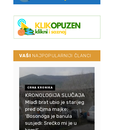
VAŠI
NAJPOPULARNIJI ČLANCI
CRNA KRONIKA
KRONOLOGIJA SLUČAJA
Mlađi brat ubio je starijeg
pred očima majke:
‘Bosonoga je banula
susjedi: Srećko mi je u
komi!‘