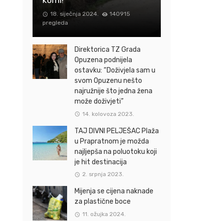
18. siječnja 2024.
140915
pregleda
Direktorica TZ Grada
Opuzena podnijela
ostavku: “Doživjela sam u
svom Opuzenu nešto
najružnije što jedna žena
može doživjeti”
14. kolovoza 2023.
TAJ DIVNI PELJEŠAC Plaža
u Prapratnom je možda
najljepša na poluotoku koji
je hit destinacija
2. srpnja 2023.
Mijenja se cijena naknade
za plastične boce
11. ožujka 2024.