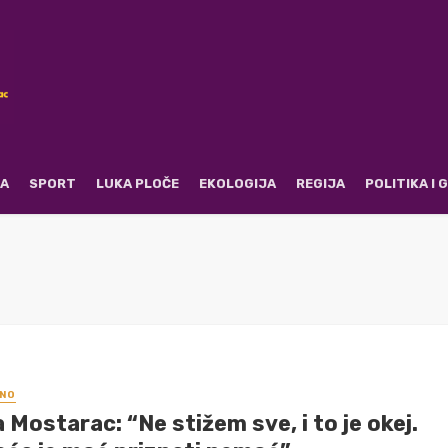
RA
SPORT
LUKA PLOČE
EKOLOGIJA
REGIJA
POLITIKA I
NO
 Mostarac: “Ne stižem sve, i to je okej.