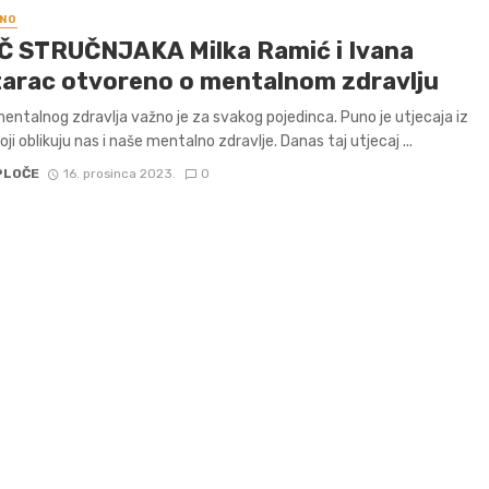
NO
Č STRUČNJAKA Milka Ramić i Ivana
arac otvoreno o mentalnom zdravlju
entalnog zdravlja važno je za svakog pojedinca. Puno je utjecaja iz
oji oblikuju nas i naše mentalno zdravlje. Danas taj utjecaj ...
PLOČE
16. prosinca 2023.
0