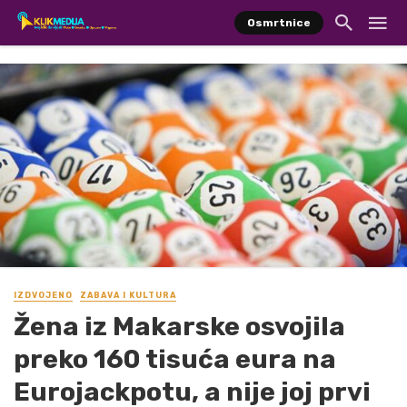
Osmrtnice
IZDVOJENO
ZABAVA I KULTURA
Žena iz Makarske osvojila
preko 160 tisuća eura na
Eurojackpotu, a nije joj prvi