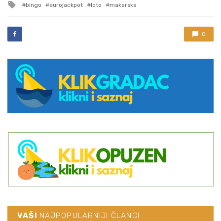
Tagged
bingo
eurojackpot
loto
makarska
with
0
VAŠI
NAJPOPULARNIJI ČLANCI