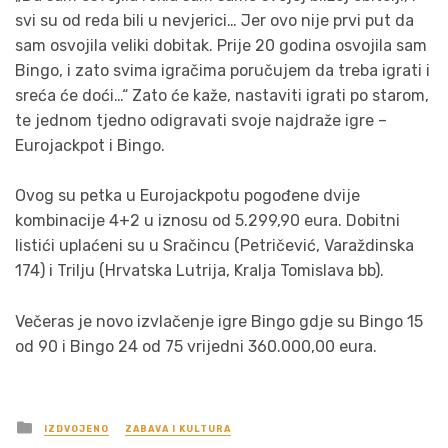
svi su od reda bili u nevjerici… Jer ovo nije prvi put da
sam osvojila veliki dobitak. Prije 20 godina osvojila sam
Bingo, i zato svima igračima poručujem da treba igrati i
sreća će doći…“ Zato će kaže, nastaviti igrati po starom,
te jednom tjedno odigravati svoje najdraže igre –
Eurojackpot i Bingo.
Ovog su petka u Eurojackpotu pogođene dvije
kombinacije 4+2 u iznosu od 5.299,90 eura. Dobitni
listići uplaćeni su u Sračincu (Petričević, Varaždinska
174) i Trilju (Hrvatska Lutrija, Kralja Tomislava bb).
Večeras je novo izvlačenje igre Bingo gdje su Bingo 15
od 90 i Bingo 24 od 75 vrijedni 360.000,00 eura.
Posted
IZDVOJENO
ZABAVA I KULTURA
in