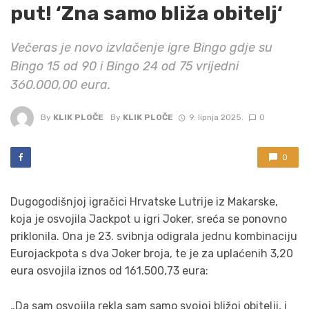
put! ‘Zna samo bliža obitelj‘
Večeras je novo izvlačenje igre Bingo gdje su
Bingo 15 od 90 i Bingo 24 od 75 vrijedni
360.000,00 eura.
By
KLIK PLOČE
By
KLIK PLOČE
9. lipnja 2025.
0
0
Dugogodišnjoj igračici Hrvatske Lutrije iz Makarske,
koja je osvojila Jackpot u igri Joker, sreća se ponovno
priklonila. Ona je 23. svibnja odigrala jednu kombinaciju
Eurojackpota s dva Joker broja, te je za uplaćenih 3,20
eura osvojila iznos od 161.500,73 eura:
„Da sam osvojila rekla sam samo svojoj bližoj obitelji, i