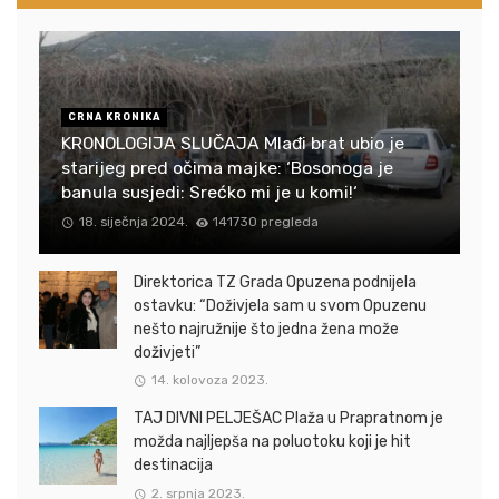
CRNA KRONIKA
KRONOLOGIJA SLUČAJA Mlađi brat ubio je
starijeg pred očima majke: ‘Bosonoga je
banula susjedi: Srećko mi je u komi!‘
18. siječnja 2024.
141730 pregleda
Direktorica TZ Grada Opuzena podnijela
ostavku: “Doživjela sam u svom Opuzenu
nešto najružnije što jedna žena može
doživjeti”
14. kolovoza 2023.
TAJ DIVNI PELJEŠAC Plaža u Prapratnom je
možda najljepša na poluotoku koji je hit
destinacija
2. srpnja 2023.