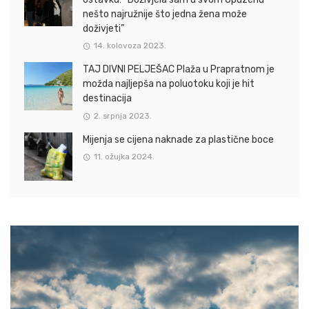
nešto najružnije što jedna žena može
doživjeti”
14. kolovoza 2023.
TAJ DIVNI PELJEŠAC Plaža u Prapratnom je
možda najljepša na poluotoku koji je hit
destinacija
2. srpnja 2023.
Mijenja se cijena naknade za plastične boce
11. ožujka 2024.