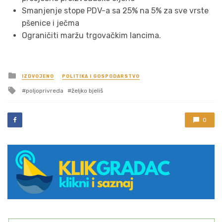
Smanjenje stope PDV-a sa 25% na 5% za sve vrste
pšenice i ječma
Ograničiti maržu trgovačkim lancima.
Posted
IZDVOJENO
POLITIKA I GOSPODARSTVO
in
Tagged
poljoprivreda
željko bjeliš
with
0