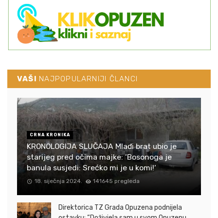
VAŠI
NAJPOPULARNIJI ČLANCI
CRNA KRONIKA
KRONOLOGIJA SLUČAJA Mlađi brat ubio je
starijeg pred očima majke: ‘Bosonoga je
banula susjedi: Srećko mi je u komi!‘
18. siječnja 2024.
141645 pregleda
Direktorica TZ Grada Opuzena podnijela
ostavku: “Doživjela sam u svom Opuzenu