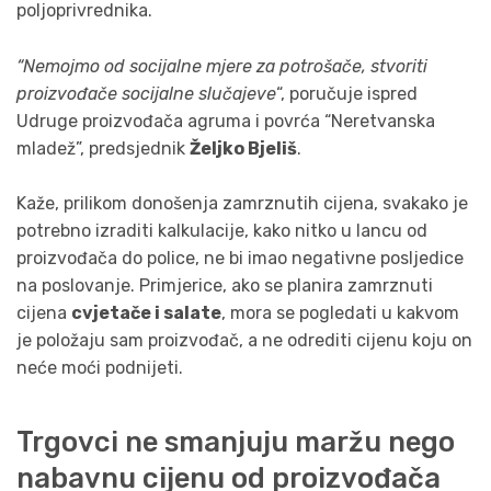
poljoprivrednika.
“Nemojmo od socijalne mjere za potrošače, stvoriti
proizvođače socijalne slučajeve
“, poručuje ispred
Udruge proizvođača agruma i povrća “Neretvanska
mladež”, predsjednik
Željko Bjeliš
.
Kaže, prilikom donošenja zamrznutih cijena, svakako je
potrebno izraditi kalkulacije, kako nitko u lancu od
proizvođača do police, ne bi imao negativne posljedice
na poslovanje. Primjerice, ako se planira zamrznuti
cijena
cvjetače i salate
, mora se pogledati u kakvom
je položaju sam proizvođač, a ne odrediti cijenu koju on
neće moći podnijeti.
Trgovci ne smanjuju maržu nego
nabavnu cijenu od proizvođača