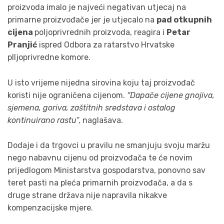
proizvoda imalo je najveći negativan utjecaj na
primarne proizvođače jer je utjecalo na
pad otkupnih
cijena
poljoprivrednih proizvoda, reagira i
Petar
Pranjić
ispred Odbora za ratarstvo Hrvatske
plljoprivredne komore.
U isto vrijeme nijedna sirovina koju taj proizvođač
koristi nije ograničena cijenom.
“Dapače cijene gnojiva,
sjemena, goriva, zaštitnih sredstava i ostalog
kontinuirano rastu
“, naglašava.
Dodaje i da trgovci u pravilu ne smanjuju svoju maržu
nego nabavnu cijenu od proizvođača te će novim
prijedlogom Ministarstva gospodarstva, ponovno sav
teret pasti na pleća primarnih proizvođača, a da s
druge strane država nije napravila nikakve
kompenzacijske mjere.