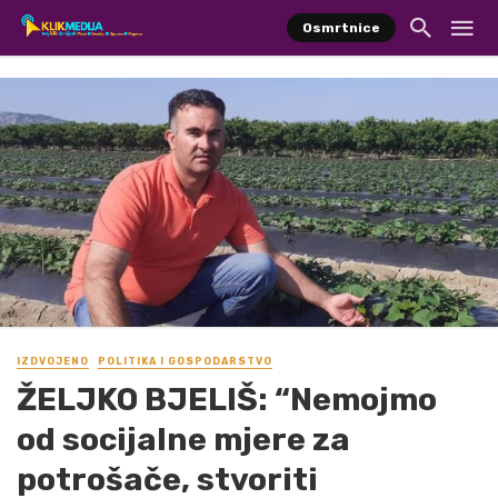
Osmrtnice
IZDVOJENO
POLITIKA I GOSPODARSTVO
ŽELJKO BJELIŠ: “Nemojmo
od socijalne mjere za
potrošače, stvoriti