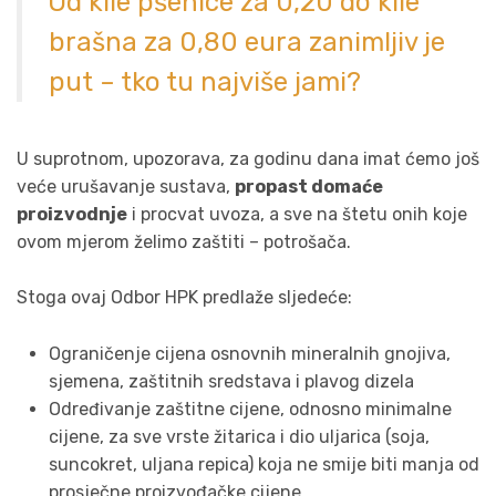
Od kile pšenice za 0,20 do kile
brašna za 0,80 eura zanimljiv je
put – tko tu najviše jami?
U suprotnom, upozorava, za godinu dana imat ćemo još
veće urušavanje sustava,
propast domaće
proizvodnje
i procvat uvoza, a sve na štetu onih koje
ovom mjerom želimo zaštiti – potrošača.
Stoga ovaj Odbor HPK predlaže sljedeće:
Ograničenje cijena osnovnih mineralnih gnojiva,
sjemena, zaštitnih sredstava i plavog dizela
Određivanje zaštitne cijene, odnosno minimalne
cijene, za sve vrste žitarica i dio uljarica (soja,
suncokret, uljana repica) koja ne smije biti manja od
prosječne proizvođačke cijene