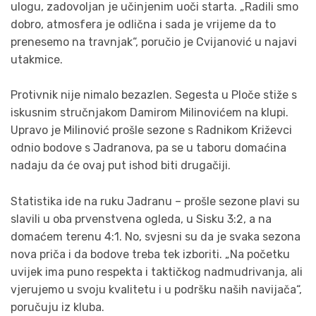
ulogu, zadovoljan je učinjenim uoči starta. „Radili smo
dobro, atmosfera je odlična i sada je vrijeme da to
prenesemo na travnjak“, poručio je Cvijanović u najavi
utakmice.
Protivnik nije nimalo bezazlen. Segesta u Ploče stiže s
iskusnim stručnjakom Damirom Milinovićem na klupi.
Upravo je Milinović prošle sezone s Radnikom Križevci
odnio bodove s Jadranova, pa se u taboru domaćina
nadaju da će ovaj put ishod biti drugačiji.
Statistika ide na ruku Jadranu – prošle sezone plavi su
slavili u oba prvenstvena ogleda, u Sisku 3:2, a na
domaćem terenu 4:1. No, svjesni su da je svaka sezona
nova priča i da bodove treba tek izboriti. „Na početku
uvijek ima puno respekta i taktičkog nadmudrivanja, ali
vjerujemo u svoju kvalitetu i u podršku naših navijača“,
poručuju iz kluba.