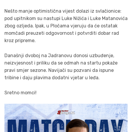
Nešto manje optimistična vijest dolazi iz svlačionice:
pod upitnikom su nastupi Luke Nižića i Luke Matanovića
zbog ozljeda. Ipak, u Pločama vjeruju da će ostatak
momčadi preuzeti odgovornost i potvrditi dobar rad
kroz pripreme.
Današnji dvoboj na Jadranovu donosi uzbuđenje,
neizvjesnost i priliku da se odmah na startu pokaže
pravi smjer sezone. Navijači su pozvani da ispune
tribine i daju plavima dodatni vjetar u leđa.
Sretno momci!