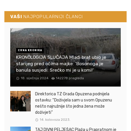
VAŠI
NAJPOPULARNIJI ČLANCI
CRNA KRONIKA
KRONOLOGIJA SLUČAJA Mlađi brat ubio je
starijeg pred očima majke: ‘Bosonoga je
banula susjedi: Srećko mi je u komi!‘
18. siječnja 2024.
142278 pregleda
Direktorica TZ Grada Opuzena podnijela
ostavku: “Doživjela sam u svom Opuzenu
nešto najružnije što jedna žena može
doživjeti”
14. kolovoza 2023.
TAJ DIVNI PELJEŠAC Plaža u Prapratnom je