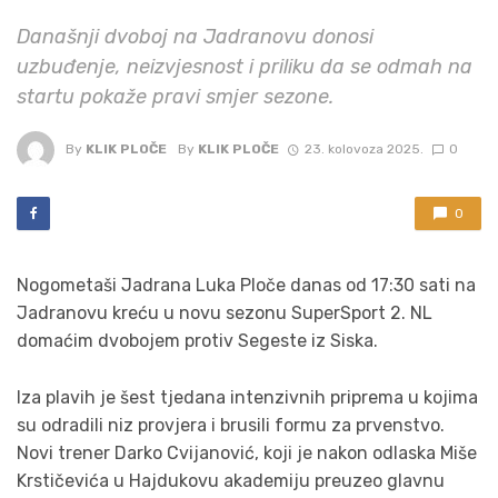
Današnji dvoboj na Jadranovu donosi
uzbuđenje, neizvjesnost i priliku da se odmah na
startu pokaže pravi smjer sezone.
By
KLIK PLOČE
By
KLIK PLOČE
23. kolovoza 2025.
0
0
Nogometaši Jadrana Luka Ploče danas od 17:30 sati na
Jadranovu kreću u novu sezonu SuperSport 2. NL
domaćim dvobojem protiv Segeste iz Siska.
Iza plavih je šest tjedana intenzivnih priprema u kojima
su odradili niz provjera i brusili formu za prvenstvo.
Novi trener Darko Cvijanović, koji je nakon odlaska Miše
Krstičevića u Hajdukovu akademiju preuzeo glavnu