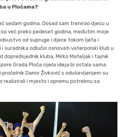
uba u Pločama?
već sedam godina. Dosad sam trenirao djecu u
stoji već preko pedeset godina, međutim moje
odsustvo od supruge i djece tokom ljeta i
i suradnika odlučio osnovati vaterpolski klub u
d dopredsjednik kluba, Mirko Mateljak i tajnik
pore Grada Ploča cijela ideja bi ostala sama
i pročelnik Damir Živković s oduševljenjem su
mo realizirali i mjesto i opremu potrebnu za