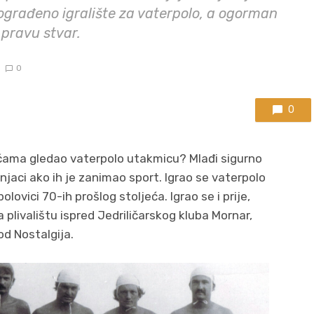
 ograđeno igralište za vaterpolo, a ogorman
 pravu stvar.
0
0
Pločama gledao vaterpolo utakmicu? Mlađi sigurno
aci ako ih je zanimao sport. Igrao se vaterpolo
lovici 70-ih prošlog stoljeća. Igrao se i prije,
 plivalištu ispred Jedriličarskog kluba Mornar,
od Nostalgija.