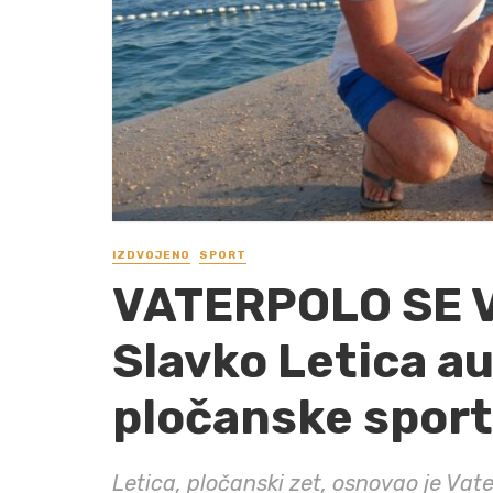
IZDVOJENO
SPORT
VATERPOLO SE 
Slavko Letica au
pločanske sport
Letica, pločanski zet, osnovao je Vater