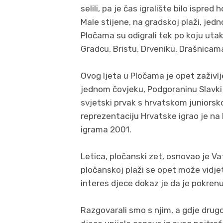
selili, pa je čas igralište bilo ispre
Male stijene, na gradskoj plaži, jed
Pločama su odigrali tek po koju utakm
Gradcu, Bristu, Drveniku, Drašnicama
Ovog ljeta u Pločama je opet zaživlj
jednom čovjeku, Podgoraninu Slavki L
svjetski prvak s hrvatskom juniorsk
reprezentaciju Hrvatske igrao je n
igrama 2001.
Letica, pločanski zet, osnovao je Vate
pločanskoj plaži se opet može vidje
interes djece dokaz je da je pokrenu
Razgovarali smo s njim, a gdje drugo