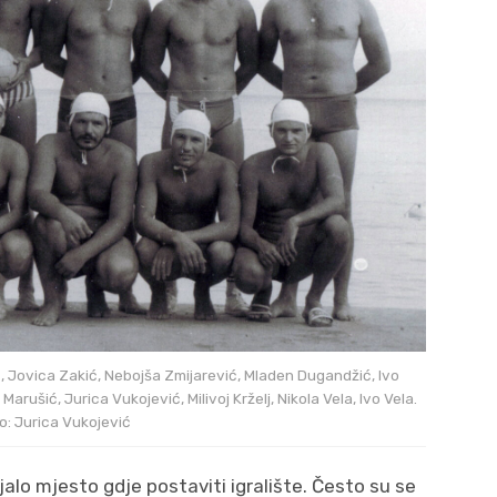
ć, Jovica Zakić, Nebojša Zmijarević, Mladen Dugandžić, Ivo
rušić, Jurica Vukojević, Milivoj Krželj, Nikola Vela, Ivo Vela.
o: Jurica Vukojević
alo mjesto gdje postaviti igralište. Često su se