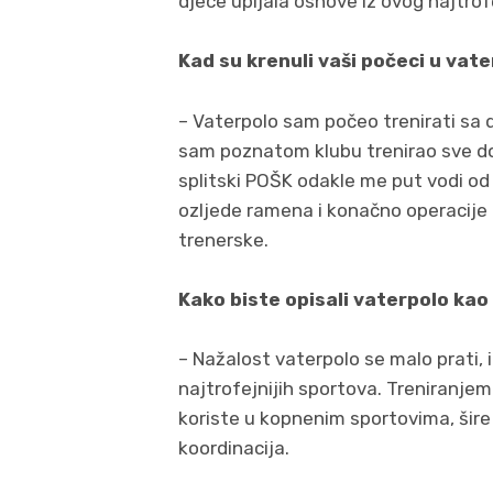
djece upijala osnove iz ovog najtrof
Kad su krenuli vaši počeci u vat
– Vaterpolo sam počeo trenirati sa 
sam poznatom klubu trenirao sve d
splitski POŠK odakle me put vodi od
ozljede ramena i konačno operacije d
trenerske.
Kako biste opisali vaterpolo kao
– Nažalost vaterpolo se malo prati, 
najtrofejnijih sportova. Treniranjem s
koriste u kopnenim sportovima, šire 
koordinacija.