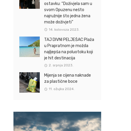
ostavku: “Doživjela sam u
svom Opuzenu nešto
najružnije što jedna žena
može doživjeti”
14. kolovoza 2023.
TAJ DIVNI PELJEŠAC Plaža
u Prapratnom je možda
najljepša na poluotoku koji
je hit destinacija
2. srpnja 2023.
Mijenja se cijena naknade
za plastične boce
11. ožujka 2024.