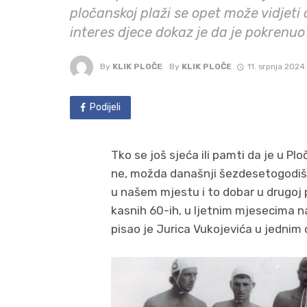
pločanskoj plaži se opet može vidjeti
interes djece dokaz je da je pokrenuo
By
KLIK PLOČE
By
KLIK PLOČE
11. srpnja 2024.
Podijeli
Tko se još sjeća ili pamti da je u 
ne, možda današnji šezdesetogodišnj
u našem mjestu i to dobar u drugoj po
kasnih 60-ih, u ljetnim mjesecima na
pisao je Jurica Vukojevića u jednim 