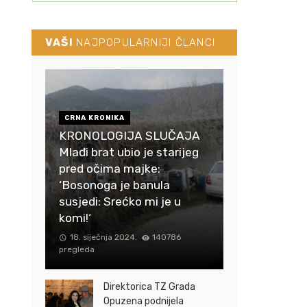
VAŠI
NAJPOPULARNIJI ČLANCI
CRNA KRONIKA
KRONOLOGIJA SLUČAJA
Mlađi brat ubio je starijeg
pred očima majke:
‘Bosonoga je banula
susjedi: Srećko mi je u
komi!‘
18. siječnja 2024.
140786
pregleda
Direktorica TZ Grada
Opuzena podnijela