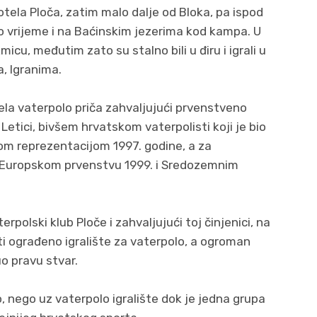
d hotela Ploča, zatim malo dalje od Bloka, pa ispod
no vrijeme i na Baćinskim jezerima kod kampa. U
icu, međutim zato su stalno bili u điru i igrali u
, Igranima.
ela vaterpolo priča zahvaljujući prvenstveno
etici, bivšem hrvatskom vaterpolisti koji je bio
om reprezentacijom 1997. godine, a za
a Europskom prvenstvu 1999. i Sredozemnim
rpolski klub Ploče i zahvaljujući toj činjenici, na
ti ograđeno igralište za vaterpolo, a ogroman
o pravu stvar.
, nego uz vaterpolo igralište dok je jedna grupa