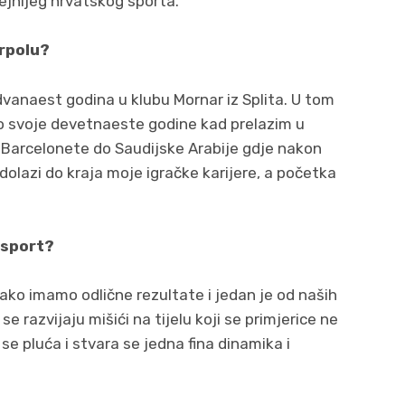
ejnijeg hrvatskog sporta.
erpolu?
dvanaest godina u klubu Mornar iz Splita. U tom
o svoje devetnaeste godine kad prelazim u
 Barcelonete do Saudijske Arabije gdje nakon
olazi do kraja moje igračke karijere, a početka
 sport?
iako imamo odlične rezultate i jedan je od naših
e razvijaju mišići na tijelu koji se primjerice ne
se pluća i stvara se jedna fina dinamika i