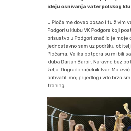
ideju osnivanja vaterpolskog kl
U Ploče me doveo posao i tu živim 
Podgori u klubu VK Podgora koji po
prisustvo u Podgori značilo je moje 
jednostavno sam uz podršku obitelji 
Pločama. Velika potpora su mi bili sa
kluba Darjan Barbir. Naravno bez pot
želja. Dogradonačelnik Ivan Marević 
prihvatili moj prijedlog i vrlo brzo s
trening.