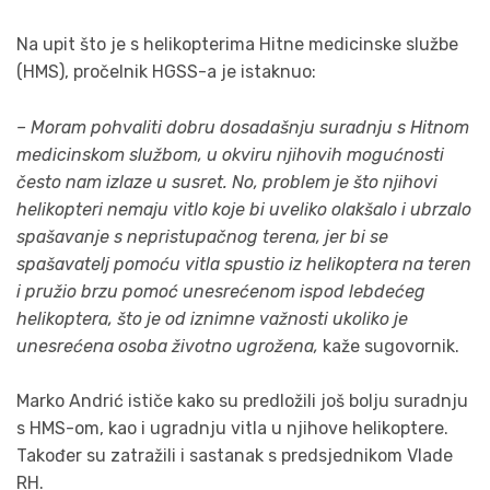
Na upit što je s helikopterima Hitne medicinske službe
(HMS), pročelnik HGSS-a je istaknuo:
– Moram pohvaliti dobru dosadašnju suradnju s Hitnom
medicinskom službom, u okviru njihovih mogućnosti
često nam izlaze u susret. No, problem je što njihovi
helikopteri nemaju vitlo koje bi uveliko olakšalo i ubrzalo
spašavanje s nepristupačnog terena, jer bi se
spašavatelj pomoću vitla spustio iz helikoptera na teren
i pružio brzu pomoć unesrećenom ispod lebdećeg
helikoptera, što je od iznimne važnosti ukoliko je
unesrećena osoba životno ugrožena,
kaže sugovornik.
Marko Andrić ističe kako su predložili još bolju suradnju
s HMS-om, kao i ugradnju vitla u njihove helikoptere.
Također su zatražili i sastanak s predsjednikom Vlade
RH.