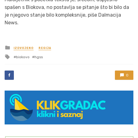
spašen s Biokova, no postavlja se pitanje što bi bilo da
je njegovo stanje bilo kompleksnije, piše Dalmacija
News.
Posted
IZDVOJENO
REGIJA
in
Tagged
biokovo
hgss
with
0