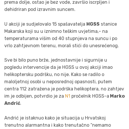
prema dolje, ostao je bez vode, završio iscrpljen i
dehidriran pod izravnim suncem.
U akciji je sudjelovalo 15 spašavatelja
HGSS
stanice
Makarska koji su u iznimno teškim uvjetima,– na
temperaturama višim od 40 stupnjeva na suncu i po
vrlo zahtjevnom terenu, morali stići do unesrećenog.
Sve bi bilo puno brže, jednostavnije i sigurnije u
pogledu intervencije da je HGSS u ovoj akciji imao
helikoptersku podršku, no nije. Kako se radilo o
maloljetnoj osobi u neposrednoj opasnosti, putem
centra 112 zatražena je podrška helikoptera, no zahtjev
im je odbijen, potvrdio je za
N1
pročelnik HGSS-a
Marko
Andrić
.
Andrić je istaknuo kako je situacija u Hrvatskoj
trenutno alarmantna i kako trenutačno “nemamo