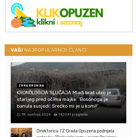
VAŠI
NAJPOPULARNIJI ČLANCI
CRNA KRONIKA
KRONOLOGIJA SLUČAJA Mlađi brat ubio je
starijeg pred očima majke: ‘Bosonoga je
banula susjedi: Srećko mi je u komi!‘
18. siječnja 2024.
142041 pregleda
Direktorica TZ Grada Opuzena podnijela