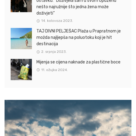
ostavku: “Doživjela sam u svom Opuzenu
nešto najružnije što jedna žena može
doživjeti”
14. kolovoza 2023.
TAJ DIVNI PELJEŠAC Plaža u Prapratnom je
možda najljepša na poluotoku koji je hit
destinacija
2. srpnja 2023.
Mijenja se cijena naknade za plastične boce
11. ožujka 2024.