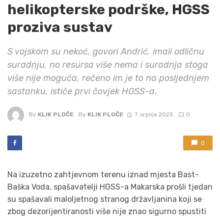
helikopterske podrške, HGSS
proziva sustav
S vojskom su nekoć, govori Andrić, imali odličnu
suradnju, no resursa više nema i suradnja stoga
više nije moguća, rečeno im je to na posljednjem
sastanku, ističe prvi čovjek HGSS-a.
By
KLIK PLOČE
By
KLIK PLOČE
7. srpnja 2025.
0
0
Na izuzetno zahtjevnom terenu iznad mjesta Bast-
Baška Voda, spašavatelji HGSS-a Makarska prošli tjedan
su spašavali maloljetnog stranog državljanina koji se
zbog dezorijentiranosti više nije znao sigurno spustiti