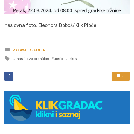
naslovna foto: Eleonora Doboš/Klik Ploče
Posted
ZABAVA I KULTURA
in
Tagged
maslinove grančice
uosip
uskrs
with
0