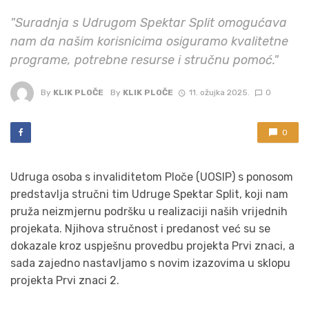
"Suradnja s Udrugom Spektar Split omogućava
nam da našim korisnicima osiguramo kvalitetne
programe, potrebne resurse i stručnu pomoć."
By
KLIK PLOČE
By
KLIK PLOČE
11. ožujka 2025.
0
0
Udruga osoba s invaliditetom Ploče (UOSIP) s ponosom
predstavlja stručni tim Udruge Spektar Split, koji nam
pruža neizmjernu podršku u realizaciji naših vrijednih
projekata. Njihova stručnost i predanost već su se
dokazale kroz uspješnu provedbu projekta Prvi znaci, a
sada zajedno nastavljamo s novim izazovima u sklopu
projekta Prvi znaci 2.