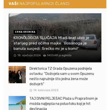
VAŠI
NAJPOPULARNIJI ČLANCI
CRNA KRONIKA
KRONOLOGIJA SLUČAJA Mlađi brat ubio je
starijeg pred očima majke: ‘Bosonoga je
banula susjedi: Srećko mi je u komi!‘
18. siječnja 2024.
140548 pregleda
Direktorica TZ Grada Opuzena podnijela
ostavku: “Doživjela sam u svom Opuzenu
nešto najružnije što jedna žena može
doživjeti”
14. kolovoza 2023.
TAJ DIVNI PELJEŠAC Plaža u Prapratnom je
možda najljepša na poluotoku koji je hit
destinacija