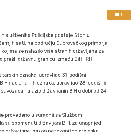
0
ih službenika Policijske postaje Ston u
ečernjih sati, na području Dubrovačkog primorja
kojima se nalazilo više stranih državljana za
 prešli državnu granicu između BiH i RH.
starskih oznaka, upravljao 31-godišnji
, BiH nacionalnih oznaka, upravljao 28-godišnji
 suvozača nalazio državljanin BiH u dobi od 24
e je provedeno u suradnji sa Službom
 da su spomenuti državljani BiH, za unaprijed
e državljane, nakon nezakonitog prelaska