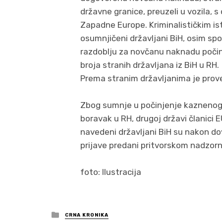
državne granice, preuzeli u vozila, 
Zapadne Europe. Kriminalističkim is
osumnjičeni državljani BiH, osim s
razdoblju za novčanu naknadu počini
broja stranih državljana iz BiH u RH.
Prema stranim državljanima je pro
Zbog sumnje u počinjenje kaznenog d
boravak u RH, drugoj državi članici 
navedeni državljani BiH su nakon do
prijave predani pritvorskom nadzorn
foto: Ilustracija
Posted
CRNA KRONIKA