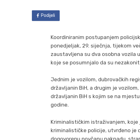
Podijeli
Koordiniranim postupanjem policijsk
ponedjeljak, 29. siječnja, tijekom v
zaustavljena su dva osobna vozila u 
koje se posumnjalo da su nezakonito
Jednim je vozilom, dubrovačkih regi
državljanin BiH, a drugim je vozilom
državljanin BiH s kojim se na mjestu
godine.
Kriminalističkim istraživanjem, koj
kriminalističke policije, utvrđeno je
dogovorenu novčanu naknadu, stran