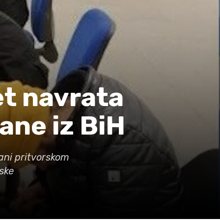
et navrata
ane iz BiH
dani pritvorskom
ske