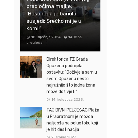
pred očima majke:
‘Bosonoga je banula
susjedi: Srećko mi je u
komi!‘
18. siječnja 2024.
140835
pregleda
Direktorica TZ Grada
Opuzena podnijela
ostavku: “Doživjela sam u
svom Opuzenu nešto
najružnije što jedna žena
može doživjeti”
14. kolovoza 2023.
TAJ DIVNI PELJEŠAC Plaža
u Prapratnom je možda
najljepša na poluotoku koji
je hit destinacija
2. srpnja 2023.