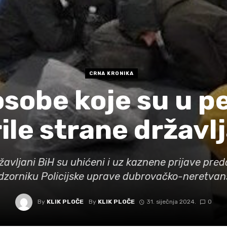
CRNA KRONIKA
sobe koje su u p
ile strane državlj
avljani BiH su uhićeni i uz kaznene prijave pre
dzorniku Policijske uprave dubrovačko-neretvan
By
KLIK PLOČE
By
KLIK PLOČE
31. siječnja 2024.
0