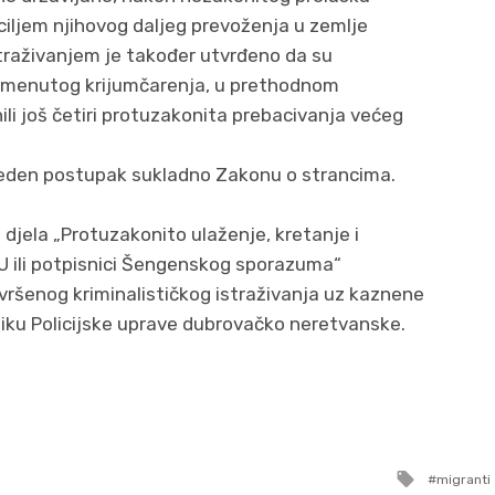
s ciljem njihovog daljeg prevoženja u zemlje
traživanjem je također utvrđeno da su
pomenutog krijumčarenja, u prethodnom
li još četiri protuzakonita prebacivanja većeg
veden postupak sukladno Zakonu o strancima.
jela „Protuzakonito ulaženje, kretanje i
EU ili potpisnici Šengenskog sporazuma“
vršenog kriminalističkog istraživanja uz kaznene
iku Policijske uprave dubrovačko neretvanske.
Tagged
migranti