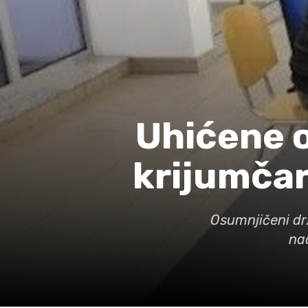
Uhićene o
krijumčar
Osumnjičeni drž
na