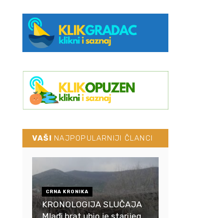
VAŠI
NAJPOPULARNIJI ČLANCI
CRNA KRONIKA
KRONOLOGIJA SLUČAJA
Mlađi brat ubio je starijeg