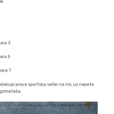
de
para 3
para 5
para 7
očekuje prava sportska večer na rivi, uz napete
ogometaša.