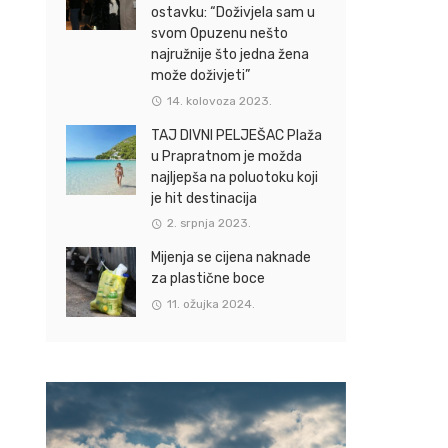
ostavku: “Doživjela sam u
svom Opuzenu nešto
najružnije što jedna žena
može doživjeti”
14. kolovoza 2023.
TAJ DIVNI PELJEŠAC Plaža
u Prapratnom je možda
najljepša na poluotoku koji
je hit destinacija
2. srpnja 2023.
Mijenja se cijena naknade
za plastične boce
11. ožujka 2024.