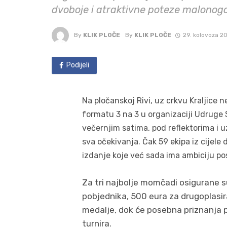
dvoboje i atraktivne poteze malono
By
KLIK PLOČE
By
KLIK PLOČE
29. kolovoza 2
Podijeli
Na pločanskoj Rivi, uz crkvu Kraljice n
formatu 3 na 3 u organizaciji Udruge 
večernjim satima, pod reflektorima i u
sva očekivanja. Čak 59 ekipa iz cijele 
izdanje koje već sada ima ambiciju po
Za tri najbolje momčadi osigurane 
pobjednika, 500 eura za drugoplasir
medalje, dok će posebna priznanja pr
turnira.