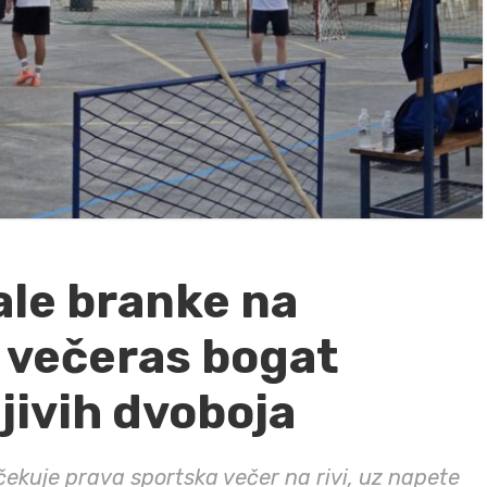
ale branke na
– večeras bogat
jivih dvoboja
čekuje prava sportska večer na rivi, uz napete