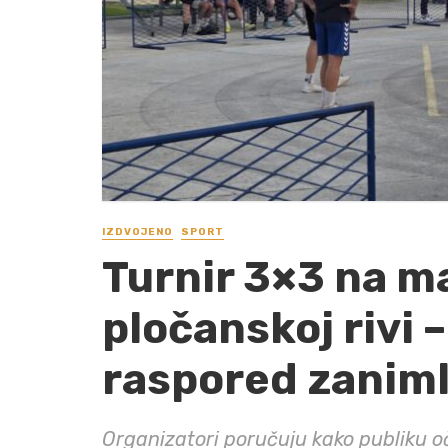
IZDVOJENO
SPORT
Turnir 3×3 na m
pločanskoj rivi 
raspored zaniml
Organizatori poručuju kako publiku o