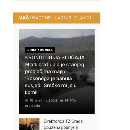
VAŠI
NAJPOPULARNIJI ČLANCI
CRNA KRONIKA
KRONOLOGIJA SLUČAJA
Mlađi brat ubio je starijeg
pred očima majke:
‘Bosonoga je banula
susjedi: Srećko mi je u
komi!‘
18. siječnja 2024.
141976
pregleda
Direktorica TZ Grada
Opuzena podnijela