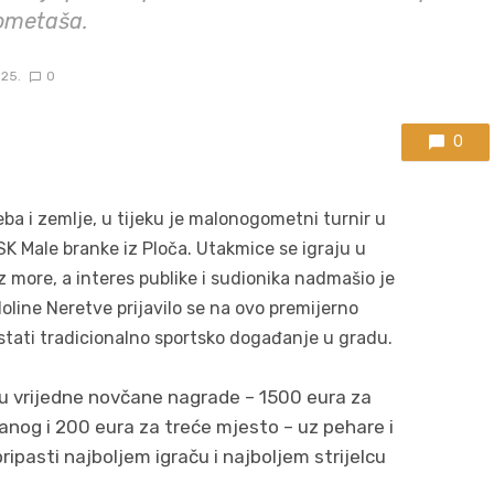
gometaša.
025.
0
0
eba i zemlje, u tijeku je malonogometni turnir u
SK Male branke iz Ploča. Utakmice se igraju u
z more, a interes publike i sudionika nadmašio je
doline Neretve prijavilo se na ovo premijerno
stati tradicionalno sportsko događanje u gradu.
su vrijedne novčane nagrade – 1500 eura za
anog i 200 eura za treće mjesto – uz pehare i
ipasti najboljem igraču i najboljem strijelcu