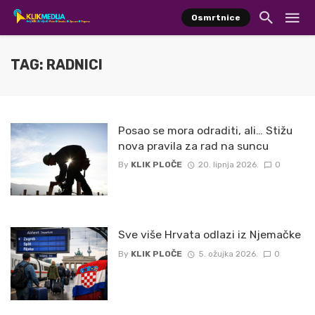
Osmrtnice
TAG: RADNICI
Posao se mora odraditi, ali… Stižu
nova pravila za rad na suncu
By
KLIK PLOČE
20. lipnja 2026.
0
Sve više Hrvata odlazi iz Njemačke
By
KLIK PLOČE
5. ožujka 2026.
0