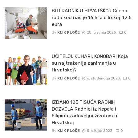
BITI RADNIK U HRVATSKOJ Cijena
rada kod nas je 16,5, a u Irskoj 42,5
eura
By
KLIK PLOČE
28. travnja 2025.
0
UČITELJI, KUHARI, KONOBARI Koja
su najtraženija zanimanja u
Hrvatskoj?
By
KLIK PLOČE
6. studenoga 2023.
0
IZDANO 125 TISUĆA RADNIH
DOZVOLA Radnici iz Nepala i
Filipina zadovoljni životom u
Hrvatskoj
By
KLIK PLOČE
5. ožujka 2023.
0