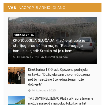
VAŠI
NAJPOPULARNIJI ČLANCI
CRNA KRONIKA
KRONOLOGIJA SLUČAJA Mlađi brat ubio je
starijeg pred očima majke: ‘Bosonoga je
banula susjedi: Srećko mi je u komi!‘
18. siječnja 2024.
140798 pregleda
Direktorica TZ Grada Opuzena podnijela
ostavku: “Doživjela sam u svom Opuzenu
nešto najružnije što jedna žena može
doživjeti”
14. kolovoza 2023.
TAJ DIVNI PELJEŠAC Plaža u Prapratnom je
možda najljepša na poluotoku koji je hit