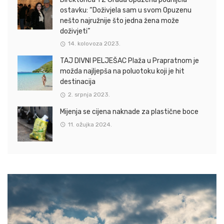
ostavku: “Doživjela sam u svom Opuzenu
nešto najružnije što jedna žena može
doživjeti”
14. kolovoza 2023.
TAJ DIVNI PELJEŠAC Plaža u Prapratnom je
možda najljepša na poluotoku koji je hit
destinacija
2. srpnja 2023.
Mijenja se cijena naknade za plastične boce
11. ožujka 2024.