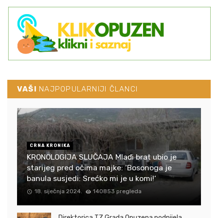
VAŠI
NAJPOPULARNIJI ČLANCI
CRNA KRONIKA
KRONOLOGIJA SLUČAJA Mlađi brat ubio je
starijeg pred očima majke: ‘Bosonoga je
banula susjedi: Srećko mi je u komi!‘
18. siječnja 2024.
140853 pregleda
Direktorica TZ Grada Opuzena podnijela