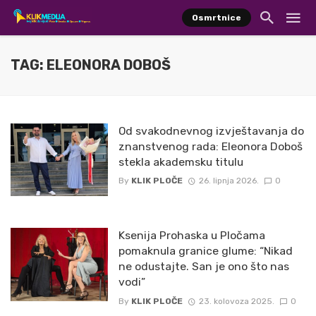
Osmrtnice
TAG: ELEONORA DOBOŠ
Od svakodnevnog izvještavanja do
znanstvenog rada: Eleonora Doboš
stekla akademsku titulu
By
KLIK PLOČE
26. lipnja 2026.
0
Ksenija Prohaska u Pločama
pomaknula granice glume: “Nikad
ne odustajte. San je ono što nas
vodi”
By
KLIK PLOČE
23. kolovoza 2025.
0