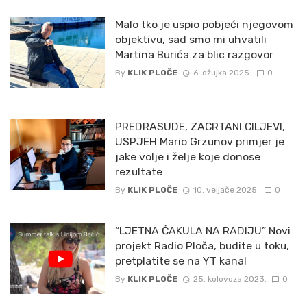
Malo tko je uspio pobjeći njegovom
objektivu, sad smo mi uhvatili
Martina Burića za blic razgovor
By
KLIK PLOČE
6. ožujka 2025.
0
PREDRASUDE, ZACRTANI CILJEVI,
USPJEH Mario Grzunov primjer je
jake volje i želje koje donose
rezultate
By
KLIK PLOČE
10. veljače 2025.
0
“LJETNA ĆAKULA NA RADIJU” Novi
projekt Radio Ploča, budite u toku,
pretplatite se na YT kanal
By
KLIK PLOČE
25. kolovoza 2023.
0