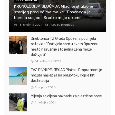
CRNA KRONIKA
KRONOLOGIJA SLUČAJA Mlađi brat ubio je
starijeg pred očima majke: ‘Bosonoga je
banula susjedi: Srećko mi je u komi!‘
18. siječnja 2024.
142030 pregleda
Direktorica TZ Grada Opuzena podnijela
ostavku: “Doživjela sam u svom Opuzenu
nešto najružnije što jedna žena može
doživjeti”
14. kolovoza 2023.
TAJ DIVNI PELJEŠAC Plaža u Prapratnom je
možda najljepša na poluotoku koji je hit
destinacija
2. srpnja 2023.
Mijenja se cijena naknade za plastične boce
11. ožujka 2024.