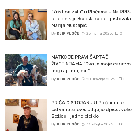
“Krist na žalu” u Pločama – Na RPP-
u, u emisiji Gradski radar gostovala
Marija Mustapić
By
KLIK PLOČE
25. lipnja 2025.
0
MATKO JE PRAVI ŠAPTAČ
ŽIVOTINJAMA “Ovo je moje carstvo,
moj raj i moj mir”
By
KLIK PLOČE
20. travnja 2025.
0
PRIČA O STOJANU U Pločama je
ostvario snove, odgojio djecu, volio
Božicu i jedno biciklo
By
KLIK PLOČE
31. ožujka 2025.
0