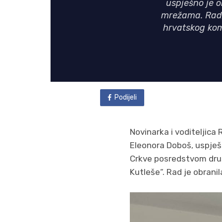
uspješno je o
mrežama. Rad,
hrvatskog kom
Podijeli
Novinarka i voditeljica 
Eleonora Doboš, uspješ
Crkve posredstvom druš
Kutleše“. Rad je obranil