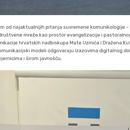
im od najaktualnijih pitanja suvremene komunikologije –
 društvene mreže kao prostor evangelizacije i pastoralno
ikacije hrvatskih nadbiskupa Mate Uzinića i Dražena Kut
i komunikacijski modeli odgovaraju izazovima digitalnog do
vjernicima i širom javnošću.