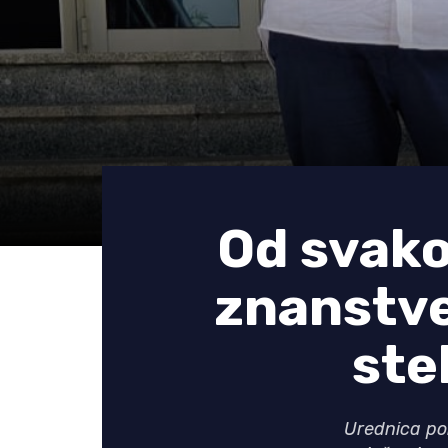
Od svako
znanstve
ste
Urednica por