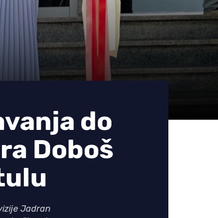
avanja do
ora Doboš
tulu
vizije Jadran