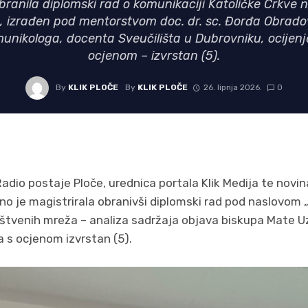
branila diplomski rad o komunikaciji Katoličke Crkve
 izrađen pod mentorstvom doc. dr. sc. Đorđa Obrado
unikologa, docenta Sveučilišta u Dubrovniku, ocijenj
ocjenom – izvrstan (5).
By
KLIK PLOČE
By
KLIK PLOČE
26. lipnja 2026.
0
Radio postaje Ploče, urednica portala Klik Medija te novin
no je magistrirala obranivši diplomski rad pod naslovom 
tvenih mreža – analiza sadržaja objava biskupa Mate Uz
a s ocjenom izvrstan (5).