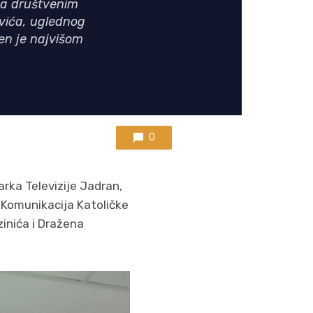
 na društvenim
vića, uglednog
en je najvišom
0
arka Televizije Jadran,
„Komunikacija Katoličke
inića i Dražena