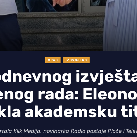
GRAD
IZDVOJENO
dnevnog izvješt
nog rada: Eleon
kla akademsku ti
tala Klik Medija, novinarka Radio postaje Ploče i Tele