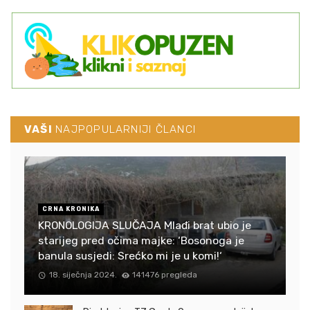
VAŠI
NAJPOPULARNIJI ČLANCI
CRNA KRONIKA
KRONOLOGIJA SLUČAJA Mlađi brat ubio je
starijeg pred očima majke: ‘Bosonoga je
banula susjedi: Srećko mi je u komi!‘
18. siječnja 2024.
141476 pregleda