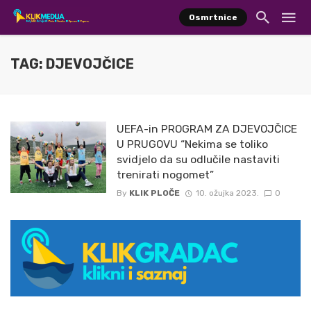
Osmrtnice
TAG: DJEVOJČICE
UEFA-in PROGRAM ZA DJEVOJČICE
U PRUGOVU “Nekima se toliko
svidjelo da su odlučile nastaviti
trenirati nogomet”
By
KLIK PLOČE
10. ožujka 2023.
0