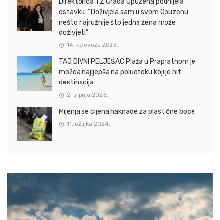
Direktorica TZ Grada Opuzena podnijela
ostavku: “Doživjela sam u svom Opuzenu
nešto najružnije što jedna žena može
doživjeti”
14. kolovoza 2023.
TAJ DIVNI PELJEŠAC Plaža u Prapratnom je
možda najljepša na poluotoku koji je hit
destinacija
2. srpnja 2023.
Mijenja se cijena naknade za plastične boce
11. ožujka 2024.