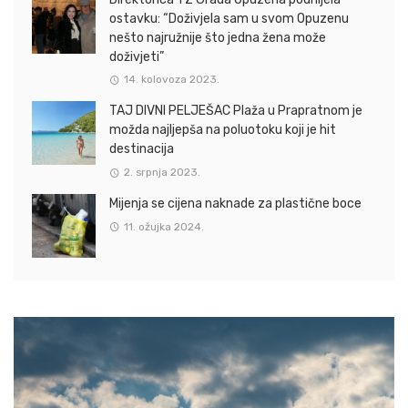
ostavku: “Doživjela sam u svom Opuzenu
nešto najružnije što jedna žena može
doživjeti”
14. kolovoza 2023.
TAJ DIVNI PELJEŠAC Plaža u Prapratnom je
možda najljepša na poluotoku koji je hit
destinacija
2. srpnja 2023.
Mijenja se cijena naknade za plastične boce
11. ožujka 2024.