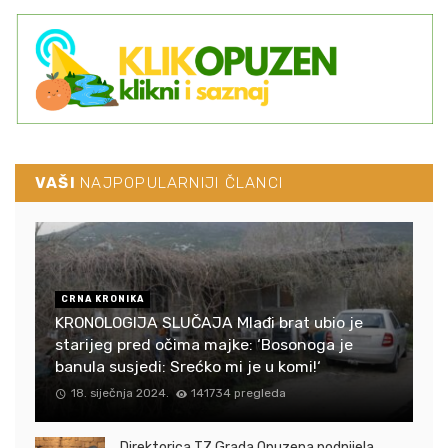
VAŠI
NAJPOPULARNIJI ČLANCI
CRNA KRONIKA
KRONOLOGIJA SLUČAJA Mlađi brat ubio je
starijeg pred očima majke: ‘Bosonoga je
banula susjedi: Srećko mi je u komi!‘
18. siječnja 2024.
141734 pregleda
Direktorica TZ Grada Opuzena podnijela