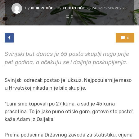
By
KLIK PLOČE
By
KLIK PLOČE
24. kolovoza 2023.
0
0
Svinjski but danas je 65 posto skuplji nego prije
pet godina, a očekuju se i daljnja poskupljenja.
Svinjski odrezak postao je luksuz. Najpopularnije meso
u Hrvatskoj nikada nije bilo skuplje.
“Lani smo kupovali po 27 kuna, a sad je 45 kuna
prasetina. To je jako puno otišlo gore, gotovo sto posto”,
kaže Adam iz Osijeka.
Prema podacima Državnog zavoda za statistiku, cijena