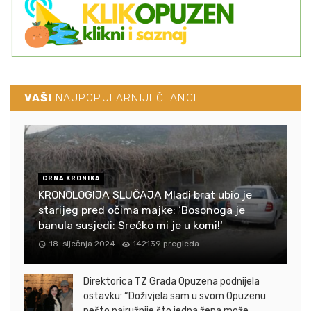
VAŠI
NAJPOPULARNIJI ČLANCI
CRNA KRONIKA
KRONOLOGIJA SLUČAJA Mlađi brat ubio je
starijeg pred očima majke: ‘Bosonoga je
banula susjedi: Srećko mi je u komi!‘
18. siječnja 2024.
142139 pregleda
Direktorica TZ Grada Opuzena podnijela
ostavku: “Doživjela sam u svom Opuzenu
nešto najružnije što jedna žena može