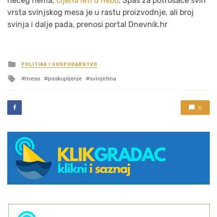
nečeg nema,
cijena leti u nebo
. Spas za potrošače svih
vrsta svinjskog mesa je u rastu proizvodnje, ali broj
svinja i dalje pada, prenosi portal Dnevnik.hr
Posted
POLITIKA I GOSPODARSTVO
in
Tagged
meso
poskupljenje
svinjetina
with
0