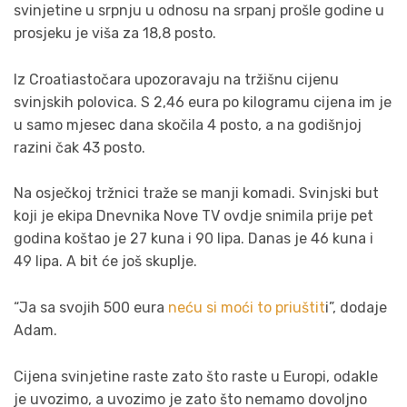
svinjetine u srpnju u odnosu na srpanj prošle godine u
prosjeku je viša za 18,8 posto.
Iz Croatiastočara upozoravaju na tržišnu cijenu
svinjskih polovica. S 2,46 eura po kilogramu cijena im je
u samo mjesec dana skočila 4 posto, a na godišnjoj
razini čak 43 posto.
Na osječkoj tržnici traže se manji komadi. Svinjski but
koji je ekipa Dnevnika Nove TV ovdje snimila prije pet
godina koštao je 27 kuna i 90 lipa. Danas je 46 kuna i
49 lipa. A bit će još skuplje.
“Ja sa svojih 500 eura
neću si moći to priuštit
i”, dodaje
Adam.
Cijena svinjetine raste zato što raste u Europi, odakle
je uvozimo, a uvozimo je zato što nemamo dovoljno