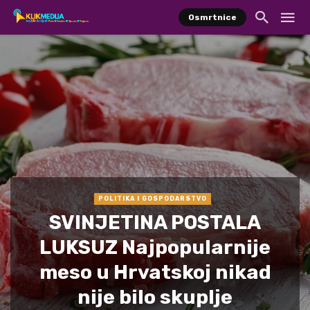
Osmrtnice
POLITIKA I GOSPODARSTVO
SVINJETINA POSTALA
LUKSUZ Najpopularnije
meso u Hrvatskoj nikad
nije bilo skuplje