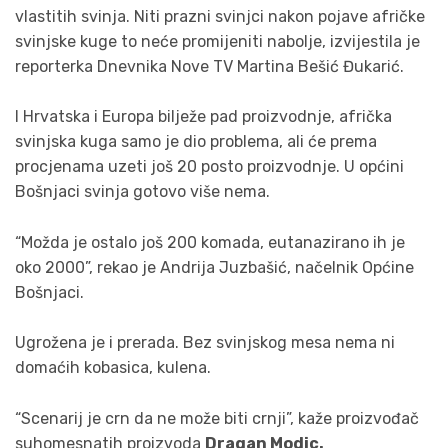
vlastitih svinja. Niti prazni svinjci nakon pojave afričke
svinjske kuge to neće promijeniti nabolje, izvijestila je
reporterka Dnevnika Nove TV Martina Bešić Đukarić.
I Hrvatska i Europa bilježe pad proizvodnje, afrička
svinjska kuga samo je dio problema, ali će prema
procjenama uzeti još 20 posto proizvodnje. U općini
Bošnjaci svinja gotovo više nema.
“Možda je ostalo još 200 komada, eutanazirano ih je
oko 2000”, rekao je Andrija Juzbašić, načelnik Općine
Bošnjaci.
Ugrožena je i prerada. Bez svinjskog mesa nema ni
domaćih kobasica, kulena.
“Scenarij je crn da ne može biti crnji”, kaže proizvođač
suhomesnatih proizvoda
Dragan Modic.