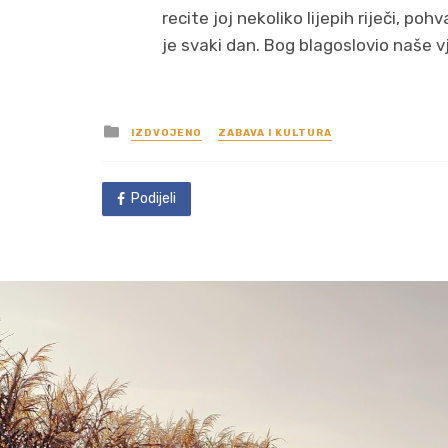
recite joj nekoliko lijepih riječi, poh
je svaki dan. Bog blagoslovio naše v
Posted
IZDVOJENO
ZABAVA I KULTURA
in
Podijeli