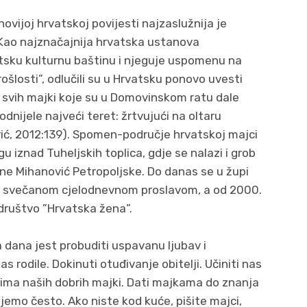
vijoj hrvatskoj povijesti najzaslužnija je
Kao najznačajnija hrvatska ustanova
sku kulturnu baštinu i njeguje uspomenu na
rošlosti”, odlučili su u Hrvatsku ponovo uvesti
e svih majki koje su u Domovinskom ratu dale
dnijele najveći teret: žrtvujući na oltaru
arić, 2012:139). Spomen-područje hrvatskoj majci
gu iznad Tuheljskih toplica, gdje se nalazi i grob
ne Mihanović Petropoljske. Do danas se u župi
va svečanom cjelodnevnom proslavom, a od 2000.
 društvo ”Hrvatska žena”.
 dana jest probuditi uspavanu ljubav i
rodile. Dokinuti otuđivanje obitelji. Učiniti nas
cima naših dobrih majki. Dati majkama do znanja
jemo često. Ako niste kod kuće, pišite majci,