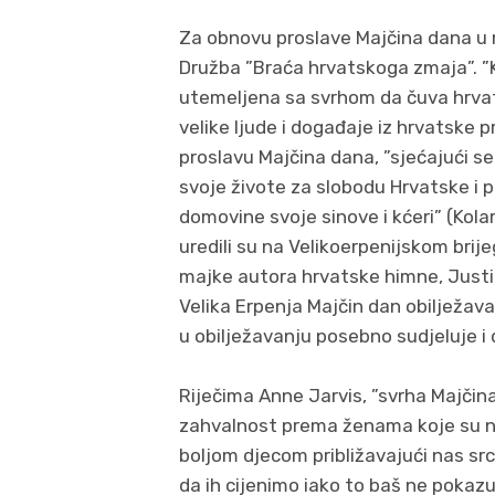
Za obnovu proslave Majčina dana u no
Družba ”Braća hrvatskoga zmaja”. ”
utemeljena sa svrhom da čuva hrvat
velike ljude i događaje iz hrvatske p
proslavu Majčina dana, ”sjećajući s
svoje živote za slobodu Hrvatske i po
domovine svoje sinove i kćeri” (Kol
uredili su na Velikoerpenijskom brije
majke autora hrvatske himne, Justi
Velika Erpenja Majčin dan obilježa
u obilježavanju posebno sudjeluje i
Riječima Anne Jarvis, ”svrha Majčina
zahvalnost prema ženama koje su nas 
boljom djecom približavajući nas sr
da ih cijenimo iako to baš ne pokazu