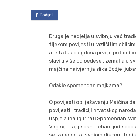
Podijeli
Druga je nedjelja u svibnju već tra
tijekom povijesti u različitim oblic
ali status blagdana prvi je put dob
slavi u više od pedeset zemalja u svi
majčina najvjernija slika Božje ljubav
Odakle spomendan majkama?
O povijesti obilježavanju Majčina dan
povijesti i tradiciji hrvatskog naro
uspjela inaugurirati Spomendan svi
Virginiji. Taj je dan trebao ljude po
se, zajedno za svojom djecom, boril