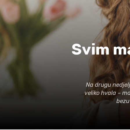
Svim m
Na drugu nedjelj
veliko hvala – ma
bezuv