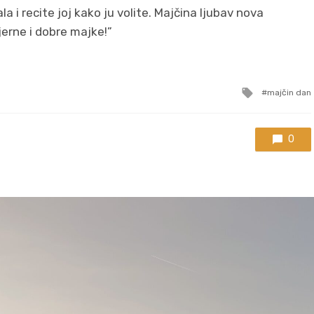
vala i recite joj kako ju volite. Majčina ljubav nova
jerne i dobre majke!”
Tagged
majčin dan
with
0