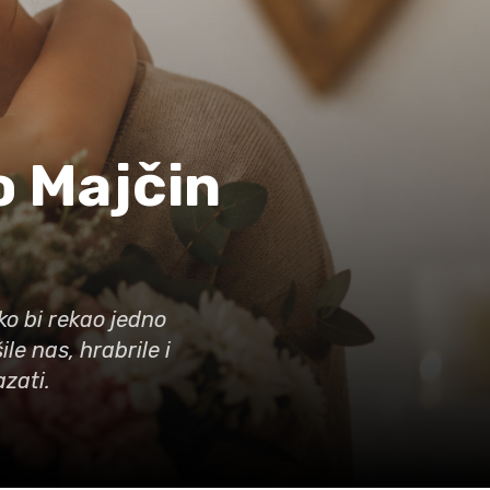
 Majčin
ko bi rekao jedno
le nas, hrabrile i
azati.