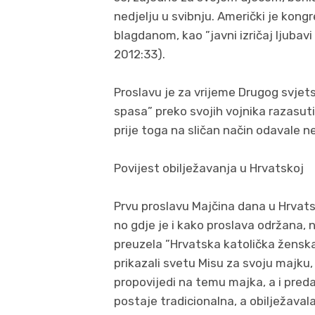
nedjelju u svibnju. Američki je kong
blagdanom, kao ”javni izričaj ljuba
2012:33).
Proslavu je za vrijeme Drugog svjets
spasa” preko svojih vojnika razasut
prije toga na sličan način odavale
Povijest obilježavanja u Hrvatskoj
Prvu proslavu Majčina dana u Hrvatsko
no gdje je i kako proslava održana, 
preuzela ”Hrvatska katolička ženska 
prikazali svetu Misu za svoju majku,
propovijedi na temu majka, a i pred
postaje tradicionalna, a obilježavala