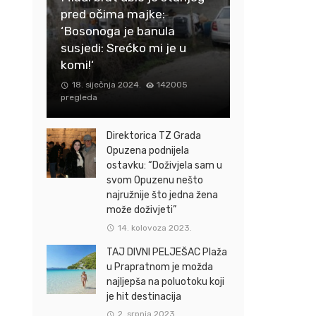
pred očima majke:
‘Bosonoga je banula
susjedi: Srećko mi je u
komi!‘
18. siječnja 2024.
142005
pregleda
Direktorica TZ Grada
Opuzena podnijela
ostavku: “Doživjela sam u
svom Opuzenu nešto
najružnije što jedna žena
može doživjeti”
14. kolovoza 2023.
TAJ DIVNI PELJEŠAC Plaža
u Prapratnom je možda
najljepša na poluotoku koji
je hit destinacija
2. srpnja 2023.