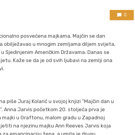
0
dicionalno posvećena majkama. Majčin se dan
ima obilježavao u mnogim zemljama diljem svijeta,
io u Sjedinjenim Američkim Državama. Danas se
jetu. Kaže se da je od svih ljubavi na zemlji ona
i.
a piše Juraj Kolarić u svojoj knjizi ”Majčin dan u
da”. Anna Jarvis početkom 20. stoljeća prva je
h majki u Graftonu, malom gradu u Zapadnoj
dsjetiti na njezinu majku Ann Reeves Jarvis koja
a za emancipaciju žena, a umrla je drugu