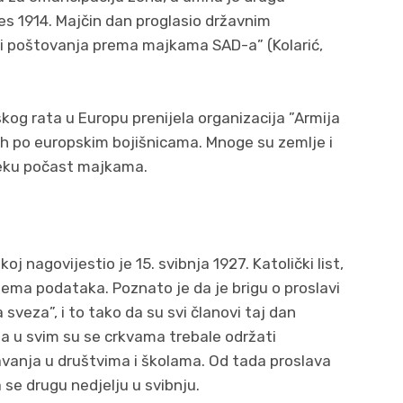
res 1914. Majčin dan proglasio državnim
vi i poštovanja prema majkama SAD-a” (Kolarić,
kog rata u Europu prenijela organizacija ”Armija
ih po europskim bojišnicama. Mnoge su zemlje i
 neku počast majkama.
j nagovijestio je 15. svibnja 1927. Katolički list,
nema podataka. Poznato je da je brigu o proslavi
sveza”, i to tako da su svi članovi taj dan
 a u svim su se crkvama trebale održati
avanja u društvima i školama. Od tada proslava
 se drugu nedjelju u svibnju.