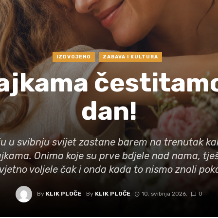
IZDVOJENO
ZABAVA I KULTURA
ajkama čestitamo
dan!
u u svibnju svijet zastane barem na trenutak ka
jkama. Onima koje su prve bdjele nad nama, tješi
jetno voljele čak i onda kada to nismo znali pok
By
KLIK PLOČE
By
KLIK PLOČE
10. svibnja 2026.
0