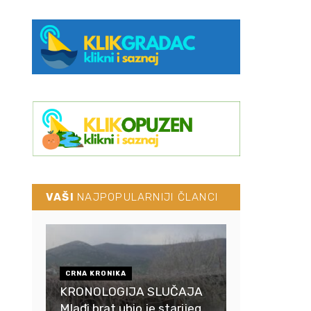
VAŠI
NAJPOPULARNIJI ČLANCI
CRNA KRONIKA
KRONOLOGIJA SLUČAJA
Mlađi brat ubio je starijeg