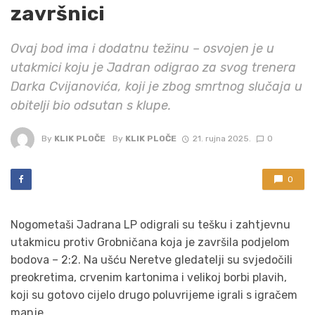
završnici
Ovaj bod ima i dodatnu težinu – osvojen je u
utakmici koju je Jadran odigrao za svog trenera
Darka Cvijanovića, koji je zbog smrtnog slučaja u
obitelji bio odsutan s klupe.
By
KLIK PLOČE
By
KLIK PLOČE
21. rujna 2025.
0
0
Nogometaši Jadrana LP odigrali su tešku i zahtjevnu
utakmicu protiv Grobničana koja je završila podjelom
bodova – 2:2. Na ušću Neretve gledatelji su svjedočili
preokretima, crvenim kartonima i velikoj borbi plavih,
koji su gotovo cijelo drugo poluvrijeme igrali s igračem
manje.