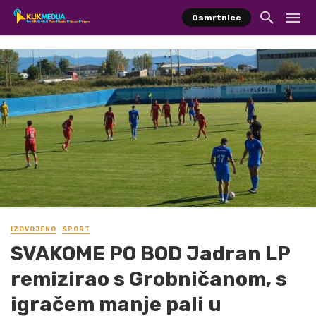
Osmrtnice
IZDVOJENO
SPORT
SVAKOME PO BOD Jadran LP
remizirao s Grobničanom, s
igračem manje pali u