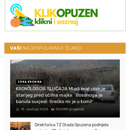
VAŠI
NAJPOPULARNIJI ČLANCI
CRNA KRONIKA
KRONOLOGIJA SLUČAJA Mlađi brat ubio je
starijeg pred očima majke: ‘Bosonoga je
banula susjedi: Srećko mi je u komi!‘
18. siječnja 2024.
140288 pregleda
Direktorica TZ Grada Opuzena podnijela