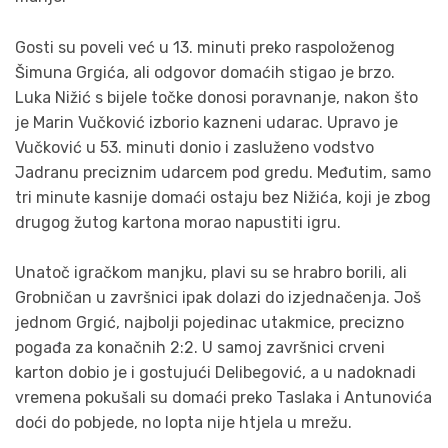
Gosti su poveli već u 13. minuti preko raspoloženog
Šimuna Grgića, ali odgovor domaćih stigao je brzo.
Luka Nižić s bijele točke donosi poravnanje, nakon što
je Marin Vučković izborio kazneni udarac. Upravo je
Vučković u 53. minuti donio i zasluženo vodstvo
Jadranu preciznim udarcem pod gredu. Međutim, samo
tri minute kasnije domaći ostaju bez Nižića, koji je zbog
drugog žutog kartona morao napustiti igru.
Unatoč igračkom manjku, plavi su se hrabro borili, ali
Grobničan u završnici ipak dolazi do izjednačenja. Još
jednom Grgić, najbolji pojedinac utakmice, precizno
pogađa za konačnih 2:2. U samoj završnici crveni
karton dobio je i gostujući Delibegović, a u nadoknadi
vremena pokušali su domaći preko Taslaka i Antunovića
doći do pobjede, no lopta nije htjela u mrežu.