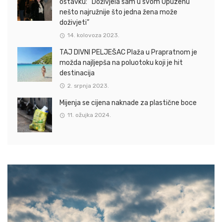
ostavku: “Doživjela sam u svom Opuzenu
nešto najružnije što jedna žena može
doživjeti”
14. kolovoza 2023.
TAJ DIVNI PELJEŠAC Plaža u Prapratnom je
možda najljepša na poluotoku koji je hit
destinacija
2. srpnja 2023.
Mijenja se cijena naknade za plastične boce
11. ožujka 2024.