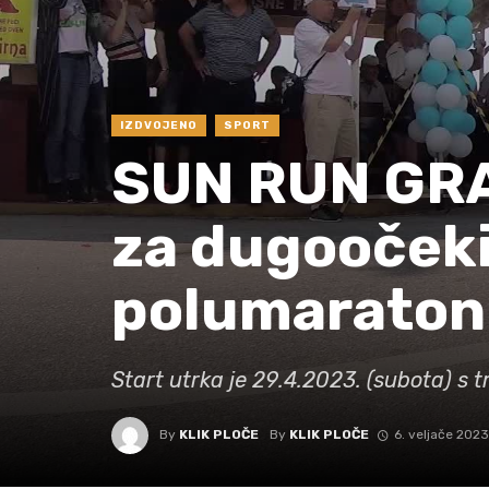
IZDVOJENO
SPORT
SUN RUN GRA
za dugoočeki
polumaraton
Start utrka je 29.4.2023. (subota) s 
By
KLIK PLOČE
By
KLIK PLOČE
6. veljače 2023