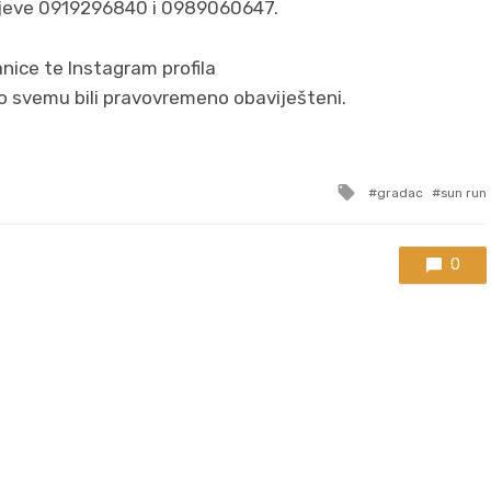
rojeve 0919296840 i 0989060647.
nice te Instagram profila
 o svemu bili pravovremeno obaviješteni.
Tagged
gradac
sun run
with
0