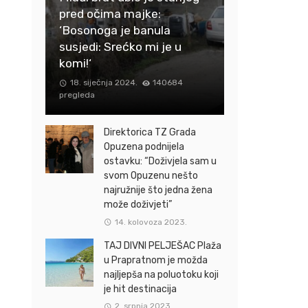
pred očima majke:
‘Bosonoga je banula
susjedi: Srećko mi je u
komi!‘
18. siječnja 2024.
140684
pregleda
Direktorica TZ Grada
Opuzena podnijela
ostavku: “Doživjela sam u
svom Opuzenu nešto
najružnije što jedna žena
može doživjeti”
14. kolovoza 2023.
TAJ DIVNI PELJEŠAC Plaža
u Prapratnom je možda
najljepša na poluotoku koji
je hit destinacija
2. srpnja 2023.