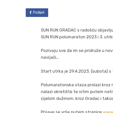
Podijeli
SUN RUN GRADAC s radošću objavljuj
SUN RUN polumaraton 2023 i 3. utrk
Pozivaju sve da im se pridruže u novo
navijači…
Start utrka je 29.4.2023. (subota) s
Polumaratonska staza prolazi kroz m
nalazi okretište te istim putem nat
cijelom dužinom, kroz Gradac i tako
Prijave se vrše putem stranice
www.