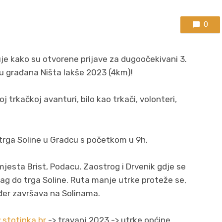
0
e kako su otvorene prijave za dugoočekivani 3.
u građana Ništa lakše 2023 (4km)!
j trkačkoj avanturi, bilo kao trkači, volonteri,
 trga Soline u Gradcu s početkom u 9h.
jesta Brist, Podacu, Zaostrog i Drvenik gdje se
rag do trga Soline. Ruta manje utrke proteže se,
đer završava na Solinama.
stotinka.hr
-> travanj 2023 -> utrke općine