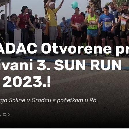
DAC Otvorene pr
vani 3. SUN RUN
 2023.!
trga Soline u Gradcu s početkom u 9h.
.
0