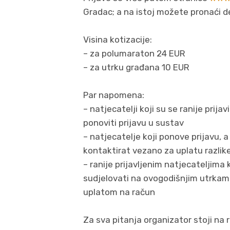
Gradac; a na istoj možete pronaći d
Visina kotizacije:
– za polumaraton 24 EUR
– za utrku građana 10 EUR
Par napomena:
– natjecatelji koji su se ranije prija
ponoviti prijavu u sustav
– natjecatelje koji ponove prijavu, a 
kontaktirat vezano za uplatu razlike
– ranije prijavljenim natjecateljima k
sudjelovati na ovogodišnjim utrkama,
uplatom na račun
Za sva pitanja organizator stoji n