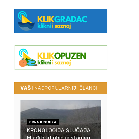
VAŠI
NAJPOPULARNIJI ČLANCI
CRNA KRONIKA
KRONOLOGIJA SLUČAJA
Mlađi brat ubio je starijeg