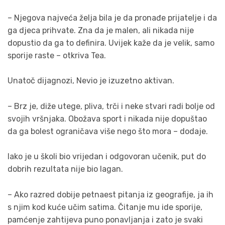
– Njegova najveća želja bila je da pronađe prijatelje i da
ga djeca prihvate. Zna da je malen, ali nikada nije
dopustio da ga to definira. Uvijek kaže da je velik, samo
sporije raste – otkriva Tea.
Unatoč dijagnozi, Nevio je izuzetno aktivan.
– Brz je, diže utege, pliva, trči i neke stvari radi bolje od
svojih vršnjaka. Obožava sport i nikada nije dopuštao
da ga bolest ograničava više nego što mora – dodaje.
Iako je u školi bio vrijedan i odgovoran učenik, put do
dobrih rezultata nije bio lagan.
– Ako razred dobije petnaest pitanja iz geografije, ja ih
s njim kod kuće učim satima. Čitanje mu ide sporije,
pamćenje zahtijeva puno ponavljanja i zato je svaki