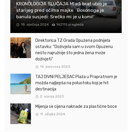
KRONOLOGIJA SLUČAJA Mlađi brat ubio je
starijeg pred očima majke: ‘Bosonoga je
banula susjedi: Srećko mi je u komi!‘
18. siječnja 2024.
142115 pregleda
Direktorica TZ Grada Opuzena podnijela
ostavku: “Doživjela sam u svom Opuzenu
nešto najružnije što jedna žena može
doživjeti”
14. kolovoza 2023.
TAJ DIVNI PELJEŠAC Plaža u Prapratnom je
možda najljepša na poluotoku koji je hit
destinacija
2. srpnja 2023.
Mijenja se cijena naknade za plastične boce
11. ožujka 2024.