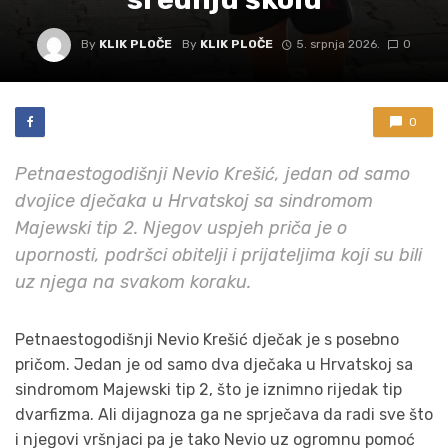
By
KLIK PLOČE
By
KLIK PLOČE
5. srpnja 2026.
0
0
Petnaestogodišnji Nevio Krešić, jedan od samo
dvojice dječaka u Hrvatskoj sa sindromom
Majewski tip 2. Njegov uspjeh priča je o
upornosti, podršci obitelji i prijateljima koji su bili
uz njega na svakom koraku.
Petnaestogodišnji Nevio Krešić dječak je s posebno
pričom. Jedan je od samo dva dječaka u Hrvatskoj sa
sindromom Majewski tip 2, što je iznimno rijedak tip
dvarfizma. Ali dijagnoza ga ne sprječava da radi sve što
i njegovi vršnjaci pa je tako Nevio uz ogromnu pomoć