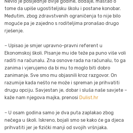
Nevio je posljednje dvije godine, dodaje, maštao o
tome da upiše ugostiteljsku školu i postane konobar.
Međutim, zbog zdravstvenih ograničenja to nije bilo
moguće pa je zajedno s roditeljima pronašao drugo
rješenje.
– Upisao je smjer upravno-pravni referent u
Ekonomskoj školi. Pisanje mu ide teže pa puno više voli
raditi na računalu. Zna osnove rada na računalu, to ga
zanima i vjerujemo da bi mu to moglo biti dobro
zanimanje. Sve smo mu objasnili kroz razgovor. On
razumije kada nešto ne može i spreman je prihvatiti
drugu opciju. Savjestan je, dobar i sluša naše savjete –
kaže nam njegova majka, prenosi
Dulist.hr
– U osam godina samo je dva puta zaplakao zbog
nečega u školi. Iskreno, bojali smo se kako će ga djeca
prihvatiti jer je fizički manji od svojih vršnjaka.