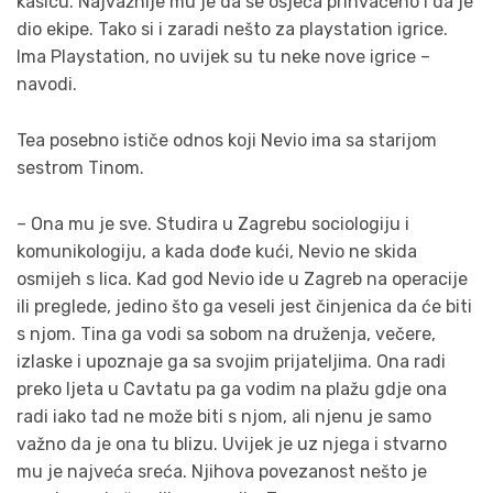
kasicu. Najvažnije mu je da se osjeća prihvaćeno i da je
dio ekipe. Tako si i zaradi nešto za playstation igrice.
Ima Playstation, no uvijek su tu neke nove igrice –
navodi.
Tea posebno ističe odnos koji Nevio ima sa starijom
sestrom Tinom.
– Ona mu je sve. Studira u Zagrebu sociologiju i
komunikologiju, a kada dođe kući, Nevio ne skida
osmijeh s lica. Kad god Nevio ide u Zagreb na operacije
ili preglede, jedino što ga veseli jest činjenica da će biti
s njom. Tina ga vodi sa sobom na druženja, večere,
izlaske i upoznaje ga sa svojim prijateljima. Ona radi
preko ljeta u Cavtatu pa ga vodim na plažu gdje ona
radi iako tad ne može biti s njom, ali njenu je samo
važno da je ona tu blizu. Uvijek je uz njega i stvarno
mu je najveća sreća. Njihova povezanost nešto je