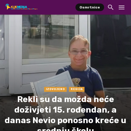
Osmrtnice
IZDVOJENO
REGIJA
Rekli su da možda neće
doživjeti 15. rođendan, a
danas Nevio ponosno kreće u
srednju školu