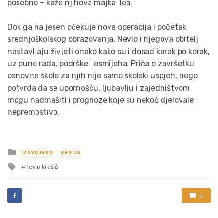
posebno – kaže njihova majka Tea.
Dok ga na jesen očekuje nova operacija i početak
srednjoškolskog obrazovanja, Nevio i njegova obitelj
nastavljaju živjeti onako kako su i dosad korak po korak,
uz puno rada, podrške i osmijeha. Priča o završetku
osnovne škole za njih nije samo školski uspjeh, nego
potvrda da se upornošću, ljubavlju i zajedništvom
mogu nadmašiti i prognoze koje su nekoć djelovale
nepremostivo.
Posted
IZDVOJENO
REGIJA
in
Tagged
nevio krešić
with
0