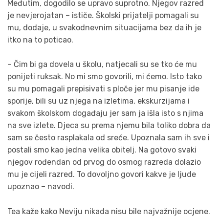
Međutim, dogodilo se upravo suprotno. Njegov razred
je nevjerojatan – ističe. Školski prijatelji pomagali su
mu, dodaje, u svakodnevnim situacijama bez da ih je
itko na to poticao.
– Čim bi ga dovela u školu, natjecali su se tko će mu
ponijeti ruksak. No mi smo govorili, mi ćemo. Isto tako
su mu pomagali prepisivati s ploče jer mu pisanje ide
sporije, bili su uz njega na izletima, ekskurzijama i
svakom školskom događaju jer sam ja išla isto s njima
na sve izlete. Djeca su prema njemu bila toliko dobra da
sam se često rasplakala od sreće. Upoznala sam ih sve i
postali smo kao jedna velika obitelj. Na gotovo svaki
njegov rođendan od prvog do osmog razreda dolazio
mu je cijeli razred. To dovoljno govori kakve je ljude
upoznao – navodi.
Tea kaže kako Neviju nikada nisu bile najvažnije ocjene.