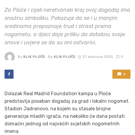
Za Ploče i cijeli neretvanski kraj ovaj događaj ima
snažnu simboliku. Pokazuje da se i u manjim
sredinama prepoznaje trud i strast prema
nogometu, a djeci daje priliku da dotaknu svoje
snove i uvjere se da su oni ostvarivi.
By
KLIK PLOČE
By
KLIK PLOČE
27. kolovoza 2025.
0
0
Dolazak Real Madrid Foundation kampa u Ploče
predstavlja poseban događaj za grad i lokalni nogomet.
Stadion Jadranovo, na kojem su stasale brojne
generacije mladih igrača, na nekoliko će dana postati
domaćin jednog od najvećih svjetskih nogometnih
imena.