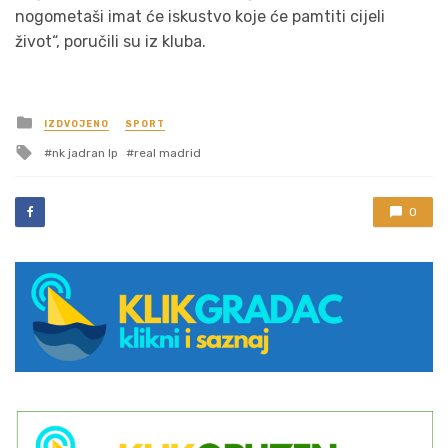
nogometaši imat će iskustvo koje će pamtiti cijeli
život“, poručili su iz kluba.
Posted
IZDVOJENO
SPORT
in
Tagged
nk jadran lp
real madrid
with
0