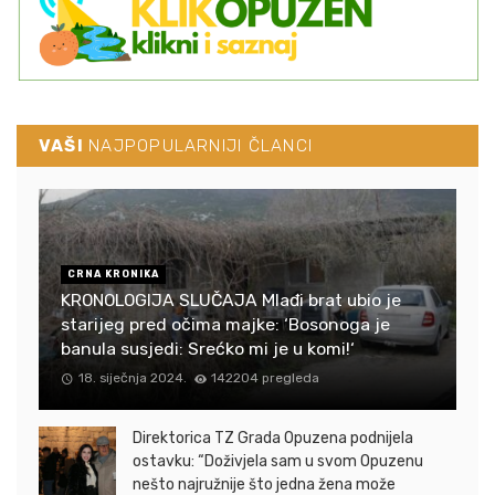
VAŠI
NAJPOPULARNIJI ČLANCI
CRNA KRONIKA
KRONOLOGIJA SLUČAJA Mlađi brat ubio je
starijeg pred očima majke: ‘Bosonoga je
banula susjedi: Srećko mi je u komi!‘
18. siječnja 2024.
142204 pregleda
Direktorica TZ Grada Opuzena podnijela
ostavku: “Doživjela sam u svom Opuzenu
nešto najružnije što jedna žena može