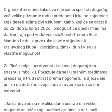
Organizatori ističu kako ovo nije samo sportski događaj,
već veliko priznanje radu i predanosti lokalne zajednice
koja desetljećima živi s klubom. Kamp, koji će se održati
od 22. do 26. lipnja 2026., omogućit će djeci i mladima
da treniraju pod vodstvom službenih trenera Real
Madrida te da iz prve ruke osjete vrijednosti
kraljevskog kluba – disciplinu, timski duh i vjeru u
vlastite mogućnosti.
Za Ploče i cijeli neretvanski kraj ovaj događaj ima
snažnu simboliku. Pokazuje da se i u manjim sredinama
prepoznaje trud i strast prema nogometu, a djeci daje
priliku da dotaknu svoje snove i uvjere se da su oni
ostvarivi.
„Jadranovo će na nekoliko dana postati dio velike
nogometne priče koja nadilazi granice, a naši mali