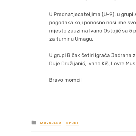
U Prednatjecateljima (U-9), u grupi A
pogodaka koji ponosno nosi ime svog
mjesto zauzima Ivano Ostojić sa 5 p
za turnir u Umagu.
U grupi B čak četiri igrača Jadrana
Duje Družijanić, Ivano Kiš, Lovre Musul
Bravo momci!
Posted
IZDVOJENO
SPORT
in