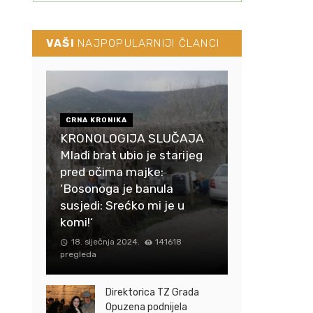
VAŠI
NAJPOPULARNIJI ČLANCI
CRNA KRONIKA
KRONOLOGIJA SLUČAJA
Mlađi brat ubio je starijeg
pred očima majke:
‘Bosonoga je banula
susjedi: Srećko mi je u
komi!‘
18. siječnja 2024.
141618
pregleda
Direktorica TZ Grada
Opuzena podnijela