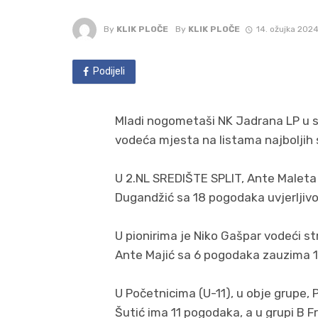
By
KLIK PLOČE
By
KLIK PLOČE
14. ožujka 2024
Podijeli
Mladi nogometaši NK Jadrana LP u 
vodeća mjesta na listama najboljih s
U 2.NL SREDIŠTE SPLIT, Ante Maleta 
Dugandžić sa 18 pogodaka uvjerljivo
U pionirima je Niko Gašpar vodeći st
Ante Majić sa 6 pogodaka zauzima 1
U Početnicima (U-11), u obje grupe, P
Šutić ima 11 pogodaka, a u grupi B 