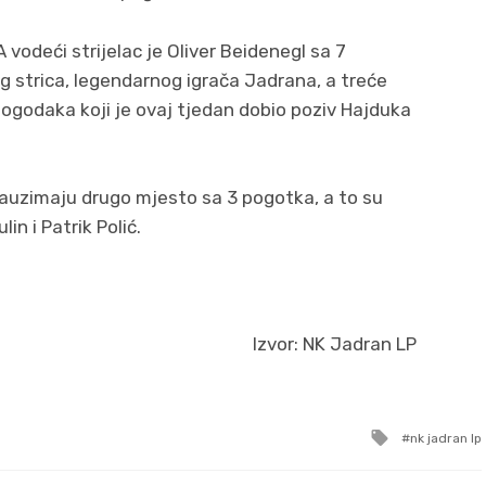
 vodeći strijelac je Oliver Beidenegl sa 7
 strica, legendarnog igrača Jadrana, a treće
ogodaka koji je ovaj tjedan dobio poziv Hajduka
 zauzimaju drugo mjesto sa 3 pogotka, a to su
in i Patrik Polić.
Izvor: NK Jadran LP
Tagged
nk jadran lp
with