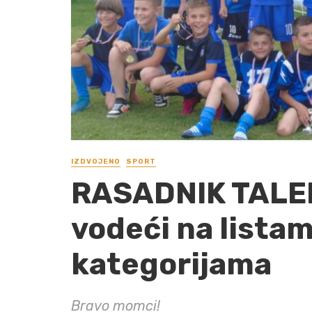
IZDVOJENO
SPORT
RASADNIK TALEN
vodeći na listam
kategorijama
Bravo momci!