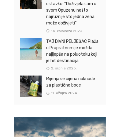
ostavku: “Doživjela sam u
svom Opuzenu nešto
najružnije što jedna žena
može doživjeti”
14. kolovoza 2023.
TAJ DIVNI PELJEŠAC Plaža
u Prapratnom je možda
najljepša na poluotoku koji
je hit destinacija
2. srpnja 2023.
Mijenja se cijena naknade
za plastične boce
11. ožujka 2024.