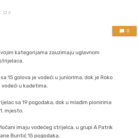
.
0
0
svojim kategorijama zauzimaju uglavnom
trijelaca.
sa 15 golova je vodeći u juniorima, dok je Roko
 vodeći u kadetima.
rijelac sa 19 pogodaka, dok u mlađim pionirima
1. mjesto.
ločani imaju vodećeg strijelca, u grupi A Patrik
Frane Buntić 15 pogodaka.