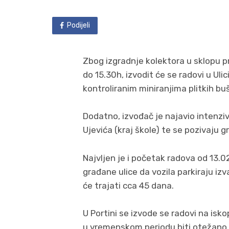
Podijeli
Zbog izgradnje kolektora u sklopu p
do 15.30h, izvodit će se radovi u Uli
kontroliranim miniranjima plitkih bu
Dodatno, izvođač je najavio intenzivi
Ujevića (kraj škole) te se pozivaju 
Najvljen je i početak radova od 13.02
građane ulice da vozila parkiraju izv
će trajati cca 45 dana.
U Portini se izvode se radovi na is
u vremenskom periodu biti otežano 