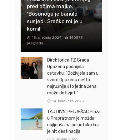
pred očima majke:
‘Bosonoga je banula
susjedi: Srećko mi je u
komi!‘
18. siječnja 2024.
140578
pregleda
Direktorica TZ Grada
Opuzena podnijela
ostavku: “Doživjela sam u
svom Opuzenu nešto
najružnije što jedna žena
može doživjeti”
14. kolovoza 2023.
TAJ DIVNI PELJEŠAC Plaža
u Prapratnom je možda
najljepša na poluotoku koji
je hit destinacija
2. srpnja 2023.