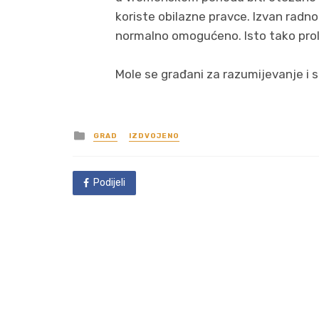
koriste obilazne pravce. Izvan rad
normalno omogućeno. Isto tako prol
Mole se građani za razumijevanje i s
Posted
GRAD
IZDVOJENO
in
Podijeli