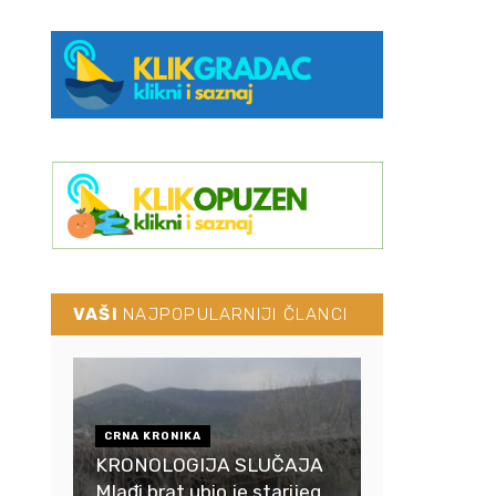
VAŠI
NAJPOPULARNIJI ČLANCI
CRNA KRONIKA
KRONOLOGIJA SLUČAJA
Mlađi brat ubio je starijeg