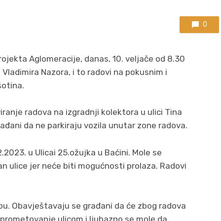
0
rojekta Aglomeracije, danas, 10. veljače od 8.30
ci Vladimira Nazora, i to radovi na pokusnim i
šotina.
ranje radova na izgradnji kolektora u ulici Tina
građani da ne parkiraju vozila unutar zone radova.
.2023. u Ulicai 25.ožujka u Baćini. Mole se
an ulice jer neće biti mogućnosti prolaza. Radovi
kopu. Obavještavaju se građani da će zbog radova
prometovanje ulicom i ljubazno se mole da