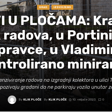
GRAD
IZDVOJENO
 U PLOČAMA: Kra
radova, u Portini
pravce, u Vladim
ntrolirano minira
enziviranje radova na izgradnji kolektora u ulici 
e pozivaju građani da ne parkiraju vozila unutar 
By
KLIK PLOČE
By
KLIK PLOČE
10. veljače 2023.
0