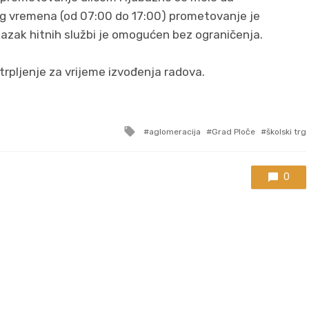
nog vremena (od 07:00 do 17:00) prometovanje je
azak hitnih službi je omogućen bez ograničenja.
trpljenje za vrijeme izvođenja radova.
Tagged
aglomeracija
Grad Ploče
školski trg
with
0