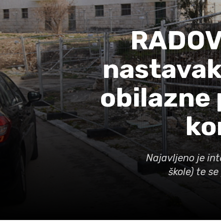
RADOVI
nastavak 
obilazne 
ko
Najavljeno je int
škole) te s