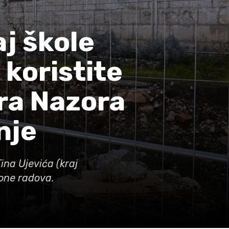
j škole
 koristite
ira Nazora
nje
Tina Ujevića (kraj
zone radova.