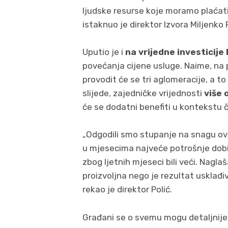
ljudske resurse koje moramo plaćati
istaknuo je direktor Izvora Miljenko P
Uputio je i
na vrijedne investicije 
povećanja cijene usluge. Naime, na 
provodit će se tri aglomeracije, a t
slijede, zajedničke vrijednosti
više 
će se dodatni benefiti u kontekstu č
„Odgodili smo stupanje na snagu ove
u mjesecima najveće potrošnje dobil
zbog ljetnih mjeseci bili veći. Nagl
proizvoljna nego je rezultat usklađi
rekao je direktor Polić.
Građani se o svemu mogu detaljnije