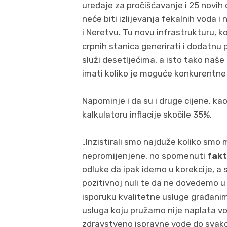
uređaje za pročišćavanje i 25 novih 
neće biti izlijevanja fekalnih voda 
i Neretvu. Tu novu infrastrukturu, k
crpnih stanica generirati i dodatnu 
služi desetljećima, a isto tako naše 
imati koliko je moguće konkurentne 
Napominje i da su i druge cijene, kao
kalkulatoru inflacije skočile 35%.
„Inzistirali smo najduže koliko smo
nepromijenjene, no spomenuti
fakt
odluke da ipak idemo u korekcije, a 
pozitivnoj nuli te da ne dovedemo u 
isporuku kvalitetne usluge građanim
usluga koju pružamo nije naplata vo
zdravstveno ispravne vode do svakog 