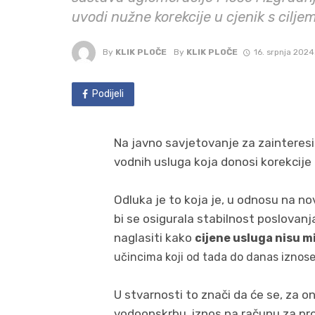
uvodi nužne korekcije u cjenik s cilje
By
KLIK PLOČE
By
KLIK PLOČE
16. srpnja 2024
Podijeli
Na javno savjetovanje za zainteresi
vodnih usluga koja donosi korekcije c
Odluka je to koja je, u odnosu na n
bi se osigurala stabilnost poslovanj
naglasiti kako
cijene usluga nisu m
učincima koji od tada do danas iznos
U stvarnosti to znači da će se, za 
vodoopskrbu, iznos na računu za pr