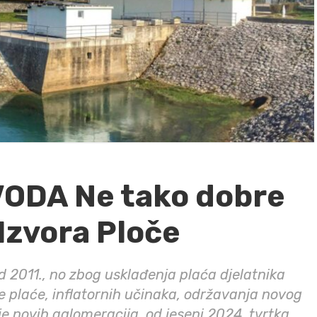
ODA Ne tako dobre
 Izvora Ploče
d 2011., no zbog usklađenja plaća djelatnika
 plaće, inflatornih učinaka, održavanja novog
e novih aglomeracija, od jeseni 2024. tvrtka