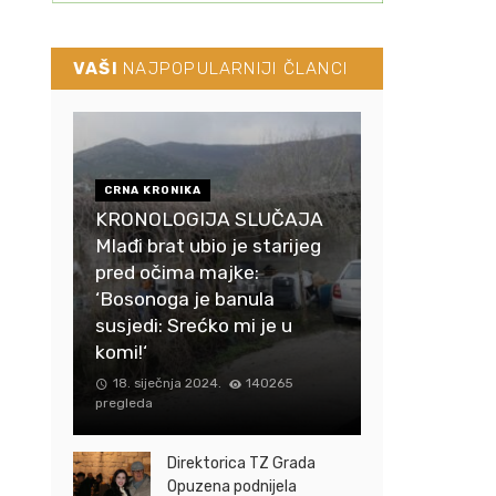
VAŠI
NAJPOPULARNIJI ČLANCI
CRNA KRONIKA
KRONOLOGIJA SLUČAJA
Mlađi brat ubio je starijeg
pred očima majke:
‘Bosonoga je banula
susjedi: Srećko mi je u
komi!‘
18. siječnja 2024.
140265
pregleda
Direktorica TZ Grada
Opuzena podnijela