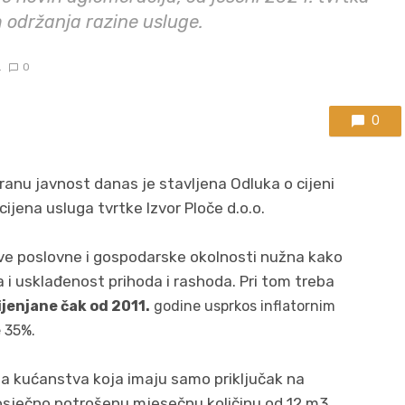
m održanja razine usluge.
.
0
0
ranu javnost danas je stavljena Odluka o cijeni
ijena usluga tvrtke Izvor Ploče d.o.o.
ove poslovne i gospodarske okolnosti nužna kako
a i usklađenost prihoda i rashoda. Pri tom treba
ijenjane čak od 2011.
godine usprkos inflatornim
e 35%.
ona kućanstva koja imaju samo priključak na
osječno potrošenu mjesečnu količinu od 12 m3,