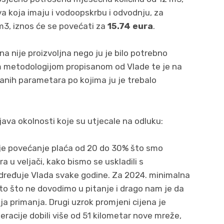
a koja imaju i vodoopskrbu i odvodnju, za
m3, iznos će se povećati za
15.74 eura
.
a nije proizvoljna nego ju je bilo potrebno
m metodologijom propisanom od Vlade te je na
sanih parametara po kojima ju je trebalo
njava okolnosti koje su utjecale na odluku:
u je povećanje plaća od 20 do 30% što smo
 u veljači, kako bismo se uskladili s
dređuje Vlada svake godine. Za 2024. minimalna
to što ne dovodimo u pitanje i drago nam je da
ja primanja. Drugi uzrok promjeni cijena je
racije dobili više od 51 kilometar nove mreže,