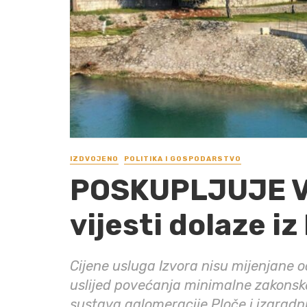
IZDVOJENO
POLITIKA I GOSPODARSTVO
POSKUPLJUJE V
vijesti dolaze iz
Cijene usluga Izvora nisu mijenjane o
uslijed povećanja minimalne zakonske
sustava aglomeracije Ploče i izgradnj