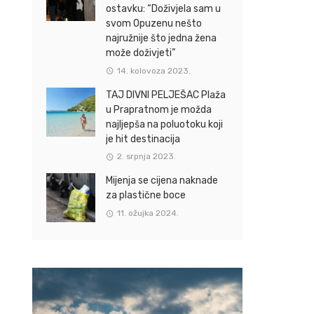
ostavku: “Doživjela sam u
svom Opuzenu nešto
najružnije što jedna žena
može doživjeti”
14. kolovoza 2023.
TAJ DIVNI PELJEŠAC Plaža
u Prapratnom je možda
najljepša na poluotoku koji
je hit destinacija
2. srpnja 2023.
Mijenja se cijena naknade
za plastične boce
11. ožujka 2024.