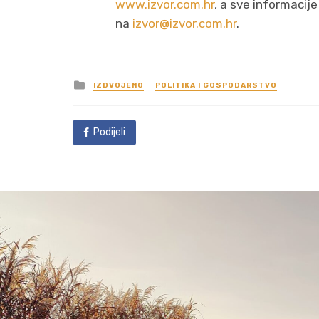
www.izvor.com.hr
, a sve informacij
na
izvor@izvor.com.hr
.
Posted
IZDVOJENO
POLITIKA I GOSPODARSTVO
in
Podijeli