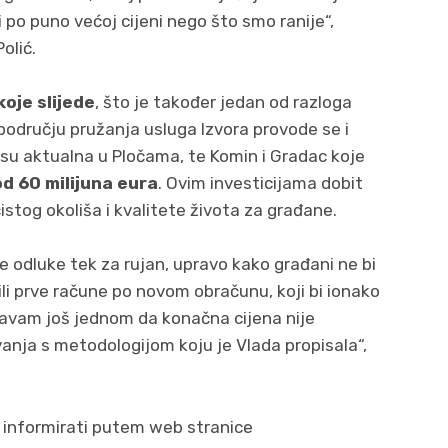
 po puno većoj cijeni nego što smo ranije“,
olić.
koje slijede
, što je također jedan od razloga
području pružanja usluga Izvora provode se i
o su aktualna u Pločama, te Komin i Gradac koje
od 60 milijuna eura
. Ovim investicijama dobit
istog okoliša i kvalitete života za građane.
 odluke tek za rujan, upravo kako građani ne bi
i prve račune po novom obračunu, koji bi ionako
ašavam još jednom da konačna cijena nije
vanja s metodologijom koju je Vlada propisala“,
 informirati putem web stranice