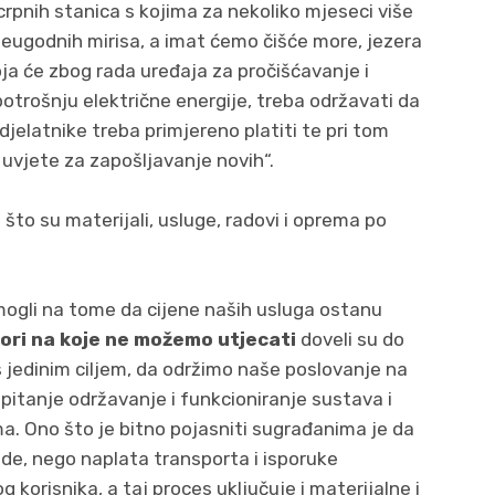
crpnih stanica s kojima za nekoliko mjeseci više
i neugodnih mirisa, a imat ćemo čišće more, jezera
oja će zbog rada uređaja za pročišćavanje i
potrošnju električne energije, treba održavati da
djelatnike treba primjereno platiti te pri tom
uvjete za zapošljavanje novih“.
 što su materijali, usluge, radovi i oprema po
 mogli na tome da cijene naših usluga ostanu
ori na koje ne možemo utjecati
doveli su do
s jedinim ciljem, da održimo naše poslovanje na
pitanje održavanje i funkcioniranje sustava i
a. Ono što je bitno pojasniti sugrađanima je da
de, nego naplata transporta i isporuke
korisnika, a taj proces uključuje i materijalne i