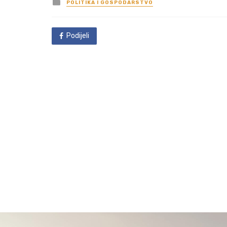
Posted
POLITIKA I GOSPODARSTVO
in
Podijeli