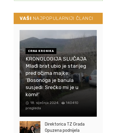
VAŠI
NAJPOPULARNIJI ČLANCI
CRNA KRONIKA
KRONOLOGIJA SLUČAJA
Mlađi brat ubio je starijeg
pred očima majke:
‘Bosonoga je banula
susjedi: Srećko mi je u
komi!‘
18. siječnja 2024.
140410
pregleda
Direktorica TZ Grada
Opuzena podnijela