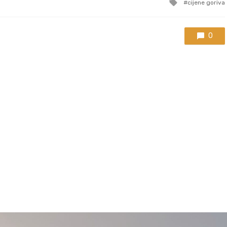
Tagged
cijene goriva
with
0