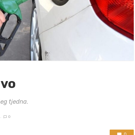
ivo
ćeg tjedna.
.
0
0