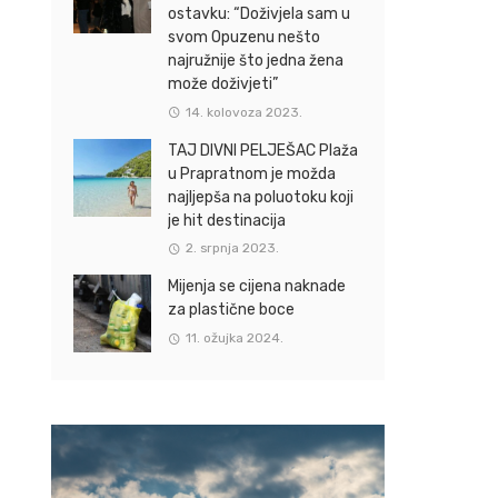
ostavku: “Doživjela sam u
svom Opuzenu nešto
najružnije što jedna žena
može doživjeti”
14. kolovoza 2023.
TAJ DIVNI PELJEŠAC Plaža
u Prapratnom je možda
najljepša na poluotoku koji
je hit destinacija
2. srpnja 2023.
Mijenja se cijena naknade
za plastične boce
11. ožujka 2024.