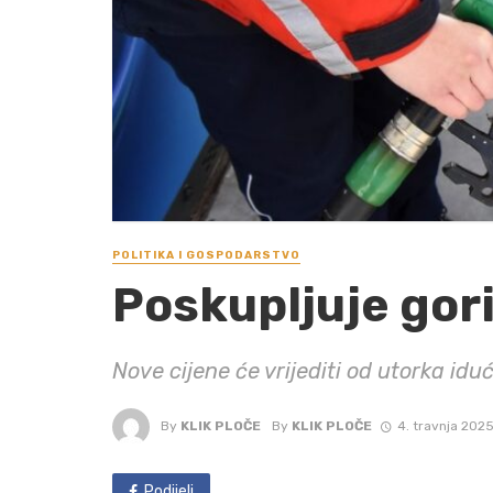
POLITIKA I GOSPODARSTVO
Poskupljuje gor
Nove cijene će vrijediti od utorka idu
By
KLIK PLOČE
By
KLIK PLOČE
4. travnja 2025
Podijeli