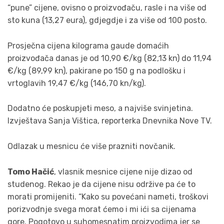
“pune” cijene, ovisno o proizvođaču, rasle i na više od
sto kuna (13,27 eura), gdjegdje i za više od 100 posto.
Prosječna cijena kilograma gaude domaćih
proizvođača danas je od 10,90 €/kg (82,13 kn) do 11,94
€/kg (89,99 kn), pakirane po 150 g na podlošku i
vrtoglavih 19,47 €/kg (146,70 kn/kg).
Dodatno će poskupjeti meso, a najviše svinjetina.
Izvještava Sanja Vištica, reporterka Dnevnika Nove TV.
Odlazak u mesnicu će više prazniti novčanik.
Tomo Hačić
, vlasnik mesnice cijene nije dizao od
studenog. Rekao je da cijene nisu održive pa će to
morati promijeniti. “Kako su povećani nameti, troškovi
porizvodnje svega morat ćemo i mi ići sa cijenama
gore. Pogotovo u suhomesnatim proizvodima jer se