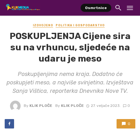
Osmrtnice
IZDVOJENO
POLITIKA I GOSPODARSTVO
POSKUPLJENJA Cijene sira
su na vrhuncu, sljedeće na
udaru je meso
Poskupljenjima nema kraja. Dodatno će
poskupjeti meso, a najviše svinjetina. Izvještava
Sanja Vištica, reporterka Dnevnika Nove TV.
By
KLIK PLOČE
By
KLIK PLOČE
27. veljače 2023.
0
0