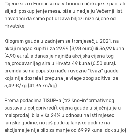
Cijene sira u Europi su na vrhuncu i očekuje se pad, ali
slijedi poskupljenje mesa, piše u nedjelju Večernji list,
navodeći da samo pet država bilježi niže cijene od
Hrvatske.
Kilogram gaude u zadnjem se tromjesečju 2021. na
akciji mogao kupiti i za 29,99 (3,98 eura) ili 36,99 kuna
(4,90 eura), a danas je najniža akcijska cijena tog
najprodavanijeg sira u Hrvata 49 kuna (6,50 eura),
premda se na popustu nađe i uvozne “kvazi” gaude,
koja nije dozrela i prepuna je vlage zbog aditiva, za
5,49 €/kg (41,36 kn/kg).
Prema podacima TISUP-a (tržišno-informativnog
sustava u poljoprivredi), cijena gaude u siječnju je u
maloprodaji bila viša 24% u odnosu na isti mjesec
lanjske godine, no još potkraj lanjske godine na
akcijama je nije bilo za manje od 69,99 kuna, dok su joj