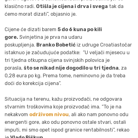
klasično radi.
Otišla je cijena i drva i svega
tak da
ćemo morat dizati”, objasnio je.
Cijene će dizati barem
5 do 6 kuna po kili
gore.
Svinjetina je prva na udaru
poskupljenja.
Branko Bobetić
iz udruge Croatiastočar
istaknuo je začuđujuće podatke: “U veljači mjesecu u
tri tjedna otkupna cijena svinjskih polovica je
porasla,
što se nikad nije dogodilo u tri tjedna
, za
0,28 eura po kg. Prema tome, neminovno je da treba
doći do korekcija cijena”.
Situacija na terenu, kažu proizvođači, ne odgovara
stvarnim troškovima koje proizvođač ima. “To je na
nekakvom
održivom nivou
, ali ako nam ponovno odu
energenti gore, ako odu ponovno ostale stvari, ostali
imputi, mi smo opet ispod granice rentabilnosti”, rekao
je
Vlado Biškup