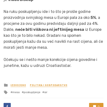
Na ruku poskupljenju ide i to što je prošle godine
proizvodnja svinjskog mesa u Europi pala za oko
5%
, a
procjene za ovu godinu predviđaju daljnji pad za 4%.
Dakle,
neće biti viškova ni jeftinijeg mesa
iz Europe
kao što je to bilo nekad. Građani na spomen
poskupljenja kažu da su već navikli na rast cijena, ali će
morati jesti manje mesa.
Očekuju se i nešto manje korekcije cijena govedine i
junetine, kažu u udruzi Croatiastočar.
Posted
IZDVOJENO
POLITIKA I GOSPODARSTVO
in
Tagged
meso
poskupljenje
sir
with
0