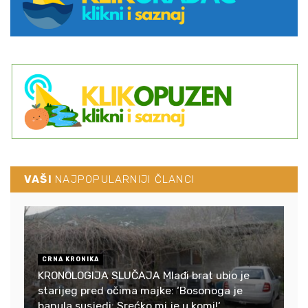
VAŠI
NAJPOPULARNIJI ČLANCI
CRNA KRONIKA
KRONOLOGIJA SLUČAJA Mlađi brat ubio je
starijeg pred očima majke: ‘Bosonoga je
banula susjedi: Srećko mi je u komi!‘