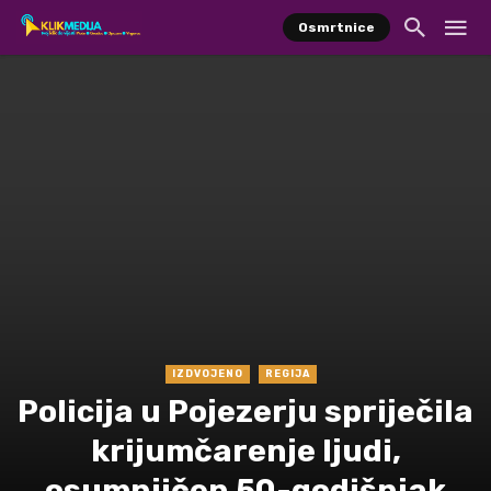
Osmrtnice
IZDVOJENO
REGIJA
Policija u Pojezerju spriječila
krijumčarenje ljudi,
osumnjičen 50-godišnjak