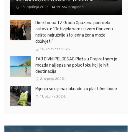
18. siječnja 2024.
141667 pregleda
Direktorica TZ Grada Opuzena podnijela
ostavku: “Doživjela sam u svom Opuzenu
nešto najružnije što jedna žena može
doživjeti”
14. kolovoza 2023.
TAJ DIVNI PELJEŠAC Plaža u Prapratnom je
možda najljepša na poluotoku koji je hit
destinacija
2. srpnja 2023.
Mijenja se cijena naknade za plastične boce
11. ožujka 2024.