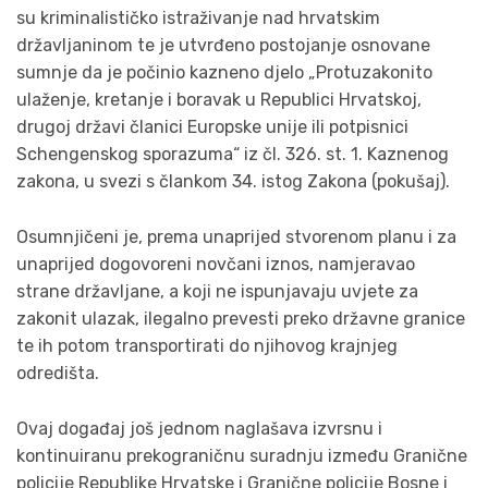
su kriminalističko istraživanje nad hrvatskim
državljaninom te je utvrđeno postojanje osnovane
sumnje da je počinio kazneno djelo „Protuzakonito
ulaženje, kretanje i boravak u Republici Hrvatskoj,
drugoj državi članici Europske unije ili potpisnici
Schengenskog sporazuma“ iz čl. 326. st. 1. Kaznenog
zakona, u svezi s člankom 34. istog Zakona (pokušaj).
Osumnjičeni je, prema unaprijed stvorenom planu i za
unaprijed dogovoreni novčani iznos, namjeravao
strane državljane, a koji ne ispunjavaju uvjete za
zakonit ulazak, ilegalno prevesti preko državne granice
te ih potom transportirati do njihovog krajnjeg
odredišta.
Ovaj događaj još jednom naglašava izvrsnu i
kontinuiranu prekograničnu suradnju između Granične
policije Republike Hrvatske i Granične policije Bosne i