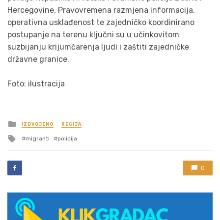
Hercegovine. Pravovremena razmjena informacija,
operativna usklađenost te zajedničko koordinirano
postupanje na terenu ključni su u učinkovitom
suzbijanju krijumčarenja ljudi i zaštiti zajedničke
državne granice.
Foto: ilustracija
Posted
IZDVOJENO
REGIJA
in
Tagged
migranti
policija
with
0