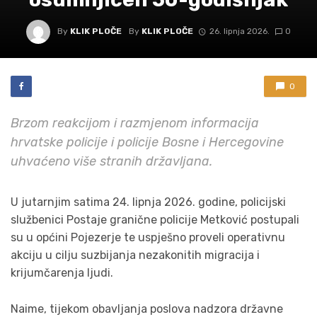
By
KLIK PLOČE
By
KLIK PLOČE
26. lipnja 2026.
0
0
Brzom reakcijom i razmjenom informacija
hrvatske policije i policije Bosne i Hercegovine
uhvaćeno više stranih državljana.
U jutarnjim satima 24. lipnja 2026. godine, policijski
službenici Postaje granične policije Metković postupali
su u općini Pojezerje te uspješno proveli operativnu
akciju u cilju suzbijanja nezakonitih migracija i
krijumčarenja ljudi.
Naime, tijekom obavljanja poslova nadzora državne