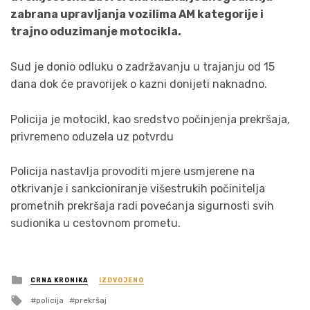
zabrana upravljanja vozilima AM kategorije i
trajno oduzimanje motocikla.
Sud je donio odluku o zadržavanju u trajanju od 15
dana dok će pravorijek o kazni donijeti naknadno.
Policija je motocikl, kao sredstvo počinjenja prekršaja,
privremeno oduzela uz potvrdu
Policija nastavlja provoditi mjere usmjerene na
otkrivanje i sankcioniranje višestrukih počinitelja
prometnih prekršaja radi povećanja sigurnosti svih
sudionika u cestovnom prometu.
Posted
CRNA KRONIKA
IZDVOJENO
in
Tagged
policija
prekršaj