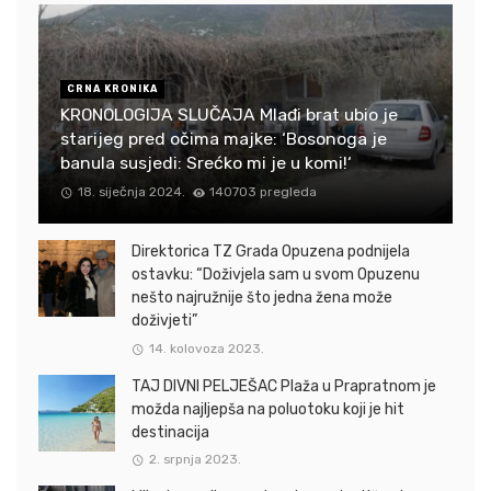
CRNA KRONIKA
KRONOLOGIJA SLUČAJA Mlađi brat ubio je
starijeg pred očima majke: ‘Bosonoga je
banula susjedi: Srećko mi je u komi!‘
18. siječnja 2024.
140703 pregleda
Direktorica TZ Grada Opuzena podnijela
ostavku: “Doživjela sam u svom Opuzenu
nešto najružnije što jedna žena može
doživjeti”
14. kolovoza 2023.
TAJ DIVNI PELJEŠAC Plaža u Prapratnom je
možda najljepša na poluotoku koji je hit
destinacija
2. srpnja 2023.