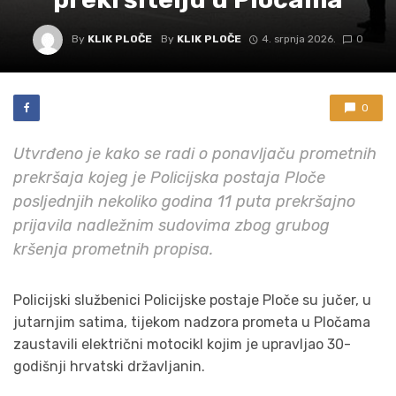
By
KLIK PLOČE
By
KLIK PLOČE
4. srpnja 2026.
0
0
Utvrđeno je kako se radi o ponavljaču prometnih
prekršaja kojeg je Policijska postaja Ploče
posljednjih nekoliko godina 11 puta prekršajno
prijavila nadležnim sudovima zbog grubog
kršenja prometnih propisa.
Policijski službenici Policijske postaje Ploče su jučer, u
jutarnjim satima, tijekom nadzora prometa u Pločama
zaustavili električni motocikl kojim je upravljao 30-
godišnji hrvatski državljanin.