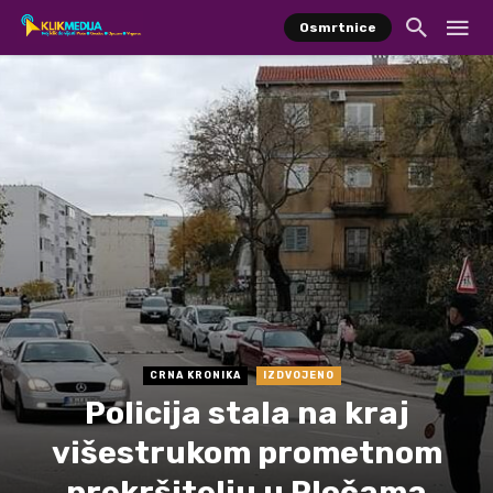
Osmrtnice
CRNA KRONIKA
IZDVOJENO
Policija stala na kraj
višestrukom prometnom
prekršitelju u Pločama