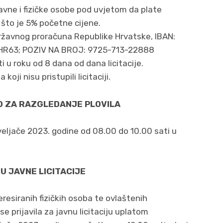
ravne i fizičke osobe pod uvjetom da plate
 što je 5% početne cijene.
Državnog proračuna Republike Hrvatske, IBAN:
R63; POZIV NA BROJ: 9725-713-22888
i u roku od 8 dana od dana licitacije.
ji nisu pristupili licitaciji.
O ZA RAZGLEDANJE PLOVILA
veljače 2023. godine od 08.00 do 10.00 sati u
U JAVNE LICITACIJE
eresiranih fizičkih osoba te ovlaštenih
e prijavila za javnu licitaciju uplatom