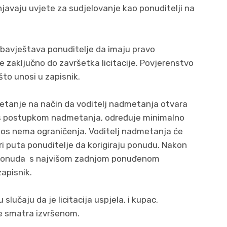
njavaju uvjete za sudjelovanje kao ponuditelji na
obavještava ponuditelje da imaju pravo
cije zaključno do završetka licitacije. Povjerenstvo
to unosi u zapisnik.
tanje na način da voditelj nadmetanja otvara
s postupkom nadmetanja, određuje minimalno
znos nema ograničenja. Voditelj nadmetanja će
i puta ponuditelje da korigiraju ponudu. Nakon
a ponuda s najvišom zadnjom ponuđenom
apisnik.
slučaju da je licitacija uspjela, i kupac.
se smatra izvršenom.