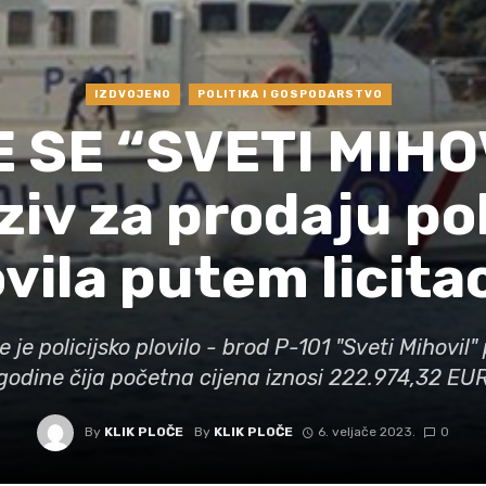
IZDVOJENO
POLITIKA I GOSPODARSTVO
SE “SVETI MIHOV
ziv za prodaju po
vila putem licita
e je policijsko plovilo - brod P-101 "Sveti Mihovil
godine čija početna cijena iznosi 222.974,32 EU
By
KLIK PLOČE
By
KLIK PLOČE
6. veljače 2023.
0