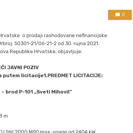
0
Hrvatske o prodaji rashodovane nefinancijske
rbroj: 50301-21/06-21-2 od 30. rujna 2021.
ova Republike Hrvatske, objavljuje:
ĆI JAVNI POZIV
a putem licitacije
1.PREDMET LICITACIJE:
o – brod P-101 „Sveti Mihovil“
18 m
TU 16V 2000 M90 max. snage od 2404 kW