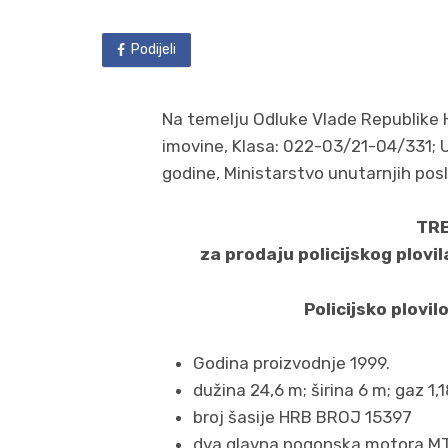
Podijeli
Na temelju Odluke Vlade Republike 
imovine, Klasa: 022-03/21-04/331; U
godine, Ministarstvo unutarnjih posl
TRE
za prodaju policijskog plovil
Policijsko plovil
Godina proizvodnje 1999.
dužina 24,6 m; širina 6 m; gaz 1,
broj šasije HRB BROJ 15397
dva glavna pogonska motora M