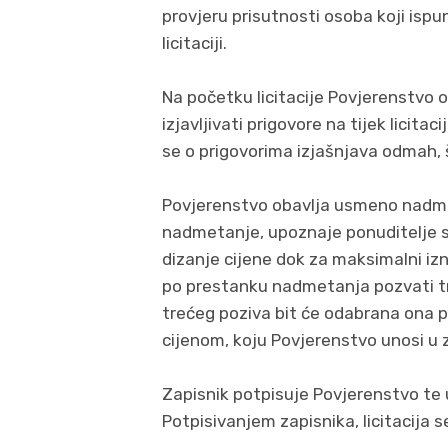
provjeru prisutnosti osoba koji ispu
licitaciji.
Na početku licitacije Povjerenstvo 
izjavljivati prigovore na tijek licita
se o prigovorima izjašnjava odmah, š
Povjerenstvo obavlja usmeno nadme
nadmetanje, upoznaje ponuditelje 
dizanje cijene dok za maksimalni i
po prestanku nadmetanja pozvati tr
trećeg poziva bit će odabrana on
cijenom, koju Povjerenstvo unosi u z
Zapisnik potpisuje Povjerenstvo te u 
Potpisivanjem zapisnika, licitacija 