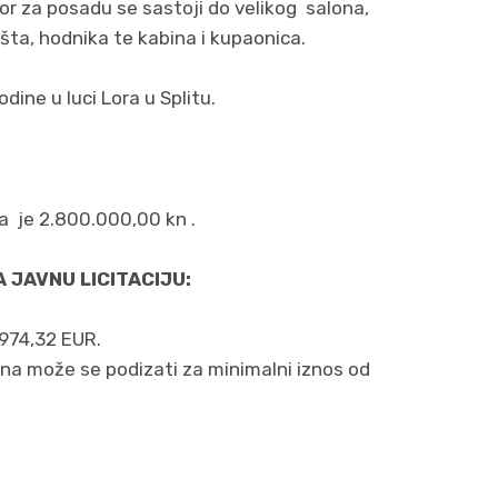
tor za posadu se sastoji do velikog salona,
ta, hodnika te kabina i kupaonica.
dine u luci Lora u Splitu.
da je 2.800.000,00 kn .
 JAVNU LICITACIJU:
.974,32 EUR.
ena može se podizati za minimalni iznos od