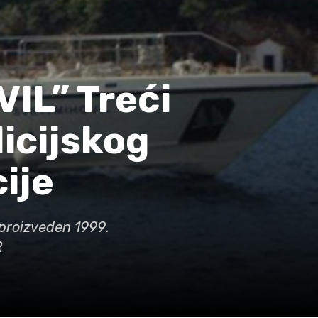
IL” Treći
licijskog
cije
" proizveden 1999.
R