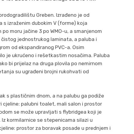
 brodogradilištu Greben. Izrađeno je od
pa s izraženim dubokim V (forme) koja
 po moru jačine 3 po WMO-u, a smanjenom
 čistog jednostrukog laminata, a paluba i
zgrom od ekspandiranog PVC-a. Osim
o je ukrućeno i rešetkastim nosačima. Paluba
ako bi prijelaz na druga plovila po nemirnom
retanja su ugrađeni brojni rukohvati od
ak s plastičnim dnom, a na palubu ga podiže
i cjeline: palubni toalet, mali salon i prostor
odom se može upravljati s flybridgea koji je
z kormilarnice se stepenicama silazi u
 cjeline: prostor za boravak posade u prednjem i