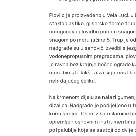
Plovilo je proizvedeno u Vela Luci, u
stakloplastike, gliserske forme tru
omogućava plovidbu punom snagom
snagom po moru jačine 5. Trup je od
nadgrađe su u sendvič izvedbi s je
vodonepropusnim pregradama, plovil
je ravna bez krajnje bočne ograde k
moru bio što lakši, a za sigurnost k
nehrđajućeg čelika.
Na krmenom dijelu se nalazi gumenj
dizalica. Nadgrađe je podijeljeno u tr
kormilarnice. Osim iz kormilarnice br
opremljen osnovnim instrumentima. I
potpalublje koje se sastoji od dvije