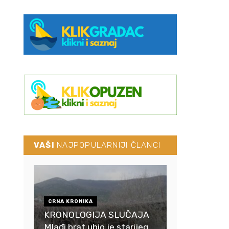
VAŠI
NAJPOPULARNIJI ČLANCI
CRNA KRONIKA
KRONOLOGIJA SLUČAJA
Mlađi brat ubio je starijeg