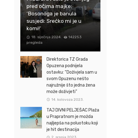
pred očima majke:
‘Bosonoga je banula
susjedi: Srećko mi je u
komi!‘
18. siječnja 2024.
142253
pregleda
Direktorica TZ Grada
Opuzena podnijela
ostavku: “Doživjela sam u
svom Opuzenu nešto
najružnije što jedna žena
može doživjeti”
14. kolovoza 2023.
TAJ DIVNI PELJEŠAC Plaža
u Prapratnom je možda
najljepša na poluotoku koji
je hit destinacija
2. srpnja 2023.