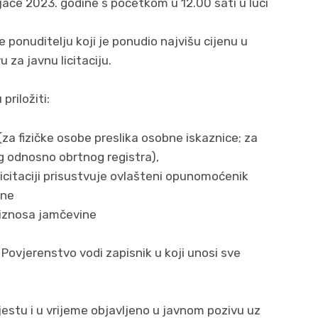
jače 2023. godine s početkom u 12.00 sati u luci
e ponuditelju koji je ponudio najvišu cijenu u
 za javnu licitaciju.
priložiti:
 (za fizičke osobe preslika osobne iskaznice; za
g odnosno obrtnog registra),
icitaciji prisustvuje ovlašteni opunomoćenik
ine
 iznosa jamčevine
 Povjerenstvo vodi zapisnik u koji unosi sve
jestu i u vrijeme objavljeno u javnom pozivu uz