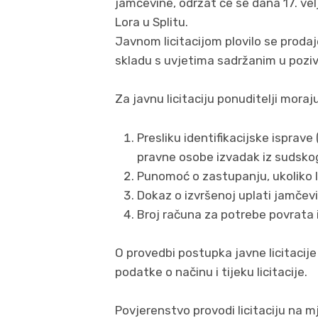
jamčevine, održat će se dana 17. vel
Lora u Splitu.
Javnom licitacijom plovilo se prodaj
skladu s uvjetima sadržanim u pozivu
Za javnu licitaciju ponuditelji moraju 
Presliku identifikacijske isprave
pravne osobe izvadak iz sudsko
Punomoć o zastupanju, ukoliko l
Dokaz o izvršenoj uplati jamčev
Broj računa za potrebe povrata
O provedbi postupka javne licitacije
podatke o načinu i tijeku licitacije.
Povjerenstvo provodi licitaciju na m