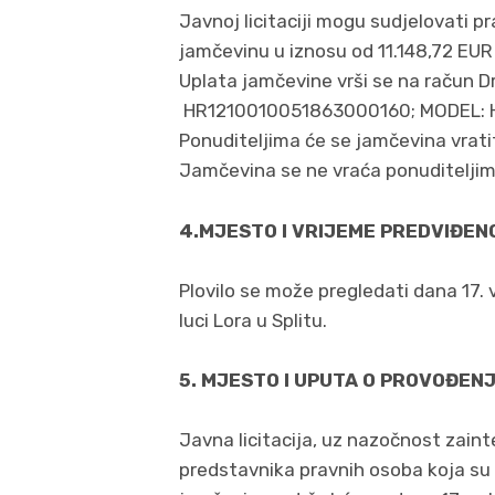
Javnoj licitaciji mogu sudjelovati p
jamčevinu u iznosu od 11.148,72 EUR
Uplata jamčevine vrši se na račun 
HR1210010051863000160; MODEL: H
Ponuditeljima će se jamčevina vratit
Jamčevina se ne vraća ponuditeljima ko
4.MJESTO I VRIJEME PREDVIĐEN
Plovilo se može pregledati dana 17. 
luci Lora u Splitu.
5. MJESTO I UPUTA O PROVOĐENJ
Javna licitacija, uz nazočnost zaint
predstavnika pravnih osoba koja su s