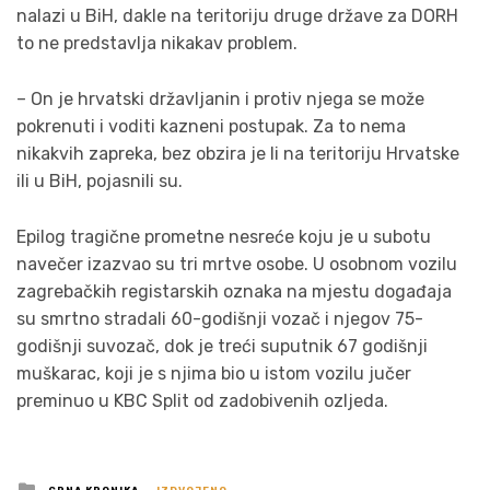
nalazi u BiH, dakle na teritoriju druge države za DORH
to ne predstavlja nikakav problem.
– On je hrvatski državljanin i protiv njega se može
pokrenuti i voditi kazneni postupak. Za to nema
nikakvih zapreka, bez obzira je li na teritoriju Hrvatske
ili u BiH, pojasnili su.
Epilog tragične prometne nesreće koju je u subotu
navečer izazvao su tri mrtve osobe. U osobnom vozilu
zagrebačkih registarskih oznaka na mjestu događaja
su smrtno stradali 60-godišnji vozač i njegov 75-
godišnji suvozač, dok je treći suputnik 67 godišnji
muškarac, koji je s njima bio u istom vozilu jučer
preminuo u KBC Split od zadobivenih ozljeda.
Posted