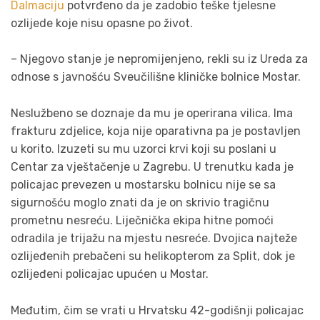
Dalmaciju
potvrđeno da je zadobio teške tjelesne
ozlijede koje nisu opasne po život.
– Njegovo stanje je nepromijenjeno, rekli su iz Ureda za
odnose s javnošću Sveučilišne kliničke bolnice Mostar.
Neslužbeno se doznaje da mu je operirana vilica. Ima
frakturu zdjelice, koja nije oparativna pa je postavljen
u korito. Izuzeti su mu uzorci krvi koji su poslani u
Centar za vještačenje u Zagrebu. U trenutku kada je
policajac prevezen u mostarsku bolnicu nije se sa
sigurnošću moglo znati da je on skrivio tragičnu
prometnu nesreću. Liječnička ekipa hitne pomoći
odradila je trijažu na mjestu nesreće. Dvojica najteže
ozlijeđenih prebačeni su helikopterom za Split, dok je
ozlijeđeni policajac upućen u Mostar.
Međutim, čim se vrati u Hrvatsku 42-godišnji policajac