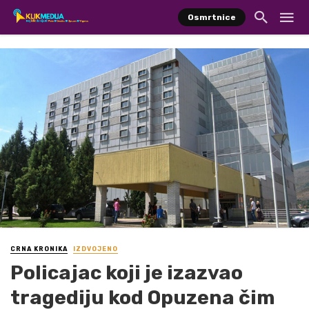
Osmrtnice
CRNA KRONIKA
IZDVOJENO
Policajac koji je izazvao
tragediju kod Opuzena čim