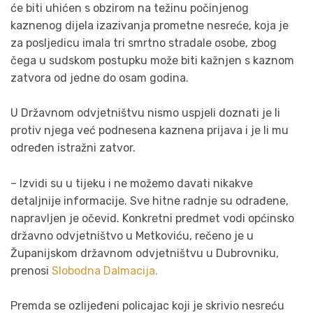
će biti uhićen s obzirom na težinu počinjenog
kaznenog dijela izazivanja prometne nesreće, koja je
za posljedicu imala tri smrtno stradale osobe, zbog
čega u sudskom postupku može biti kažnjen s kaznom
zatvora od jedne do osam godina.
U Državnom odvjetništvu nismo uspjeli doznati je li
protiv njega već podnesena kaznena prijava i je li mu
određen istražni zatvor.
– Izvidi su u tijeku i ne možemo davati nikakve
detaljnije informacije. Sve hitne radnje su odrađene,
napravljen je očevid. Konkretni predmet vodi općinsko
državno odvjetništvo u Metkoviću, rečeno je u
Županijskom državnom odvjetništvu u Dubrovniku,
prenosi
Slobodna Dalmacija.
Premda se ozlijeđeni policajac koji je skrivio nesreću