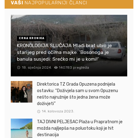
VAŠI
NAJPOPULARNIJI ČLANCI
CRNA KRONIKA
KRONOLOGIJA SLUČAJA Mlađi brat ubio je
starijeg pred očima majke: ‘Bosonoga je
banula susjedi: Srećko mi je u komi!‘
18. siječnja 2024.
140783 pregleda
Direktorica TZ Grada Opuzena podnijela
ostavku: “Doživjela sam u svom Opuzenu
nešto najružnije što jedna žena može
doživjeti”
14. kolovoza 2023.
TAJ DIVNI PELJEŠAC Plaža u Prapratnom je
možda najljepša na poluotoku koji je hit
destinacija