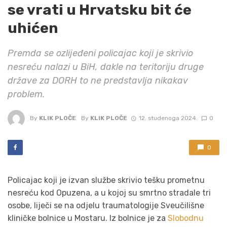
se vrati u Hrvatsku bit će
uhićen
Premda se ozlijeđeni policajac koji je skrivio
nesreću nalazi u BiH, dakle na teritoriju druge
države za DORH to ne predstavlja nikakav
problem.
By
KLIK PLOČE
By
KLIK PLOČE
12. studenoga 2024.
0
0
Policajac koji je izvan službe skrivio tešku prometnu
nesreću kod Opuzena, a u kojoj su smrtno stradale tri
osobe, liječi se na odjelu traumatologije Sveučilišne
kliničke bolnice u Mostaru. Iz bolnice je za
Slobodnu