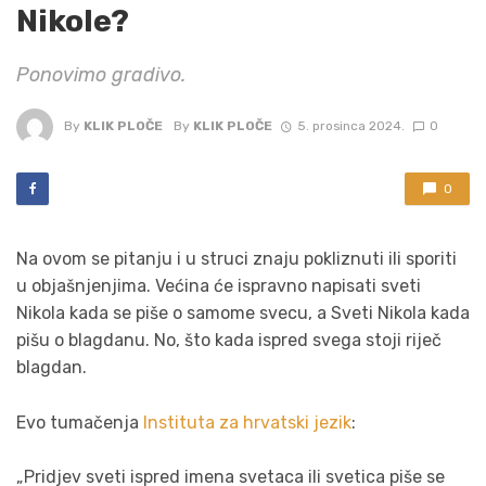
Nikole?
Ponovimo gradivo.
By
KLIK PLOČE
By
KLIK PLOČE
5. prosinca 2024.
0
0
Na ovom se pitanju i u struci znaju pokliznuti ili sporiti
u objašnjenjima. Većina će ispravno napisati sveti
Nikola kada se piše o samome svecu, a Sveti Nikola kada
pišu o blagdanu. No, što kada ispred svega stoji riječ
blagdan.
Evo tumačenja
Instituta za hrvatski jezik
:
„Pridjev sveti ispred imena svetaca ili svetica piše se