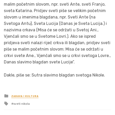
malim početnim slovom, npr. sveti Ante, sveti Franjo,
sveta Katarina. Pridjev sveti piše se velikim početnim
slovom u imenima blagdana, npr. Sveti Ante (na
Svetoga Antu), Sveta Lucija (Danas je Sveta Lucija.) i
nazivima crkava (Misa će se održati u Svetoj Ani.,
Vjenčali smo se u Svetome Lovri.). Ako se ispred
pridjeva sveti nalazi riječ crkva ili blagdan, pridjev sveti
piše se malim početnim slovom: Misa će se održati u
crkvi svete Ane., Vjenčali smo se u crkvi svetoga Lovre.,
Danas slavimo blagdan svete Lucije”.
Dakle, piše se: Sutra slavimo blagdan svetoga Nikole.
Posted
ZABAVA I KULTURA
in
Tagged
sveti nikola
with