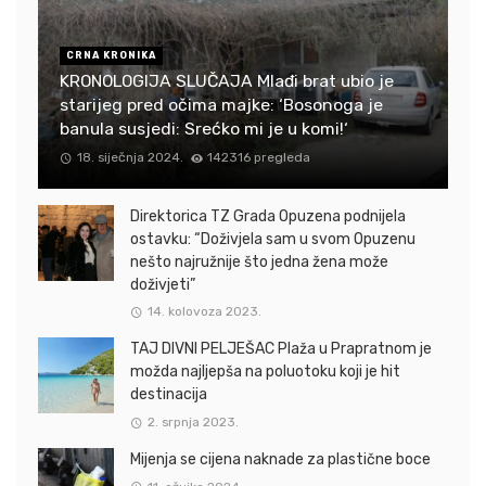
CRNA KRONIKA
KRONOLOGIJA SLUČAJA Mlađi brat ubio je
starijeg pred očima majke: ‘Bosonoga je
banula susjedi: Srećko mi je u komi!‘
18. siječnja 2024.
142316 pregleda
Direktorica TZ Grada Opuzena podnijela
ostavku: “Doživjela sam u svom Opuzenu
nešto najružnije što jedna žena može
doživjeti”
14. kolovoza 2023.
TAJ DIVNI PELJEŠAC Plaža u Prapratnom je
možda najljepša na poluotoku koji je hit
destinacija
2. srpnja 2023.
Mijenja se cijena naknade za plastične boce