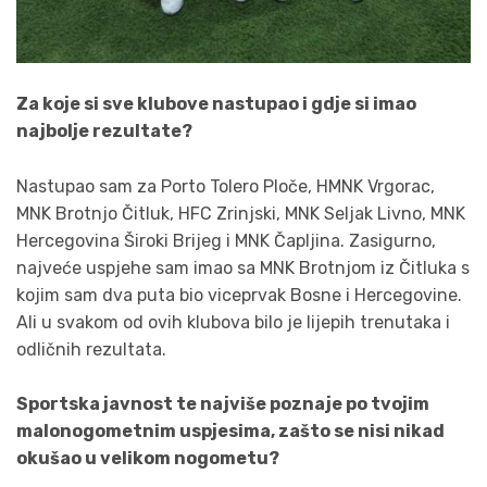
Za koje si sve klubove nastupao i gdje si imao
najbolje rezultate?
Nastupao sam za Porto Tolero Ploče, HMNK Vrgorac,
MNK Brotnjo Čitluk, HFC Zrinjski, MNK Seljak Livno, MNK
Hercegovina Široki Brijeg i MNK Čapljina. Zasigurno,
najveće uspjehe sam imao sa MNK Brotnjom iz Čitluka s
kojim sam dva puta bio viceprvak Bosne i Hercegovine.
Ali u svakom od ovih klubova bilo je lijepih trenutaka i
odličnih rezultata.
Sportska javnost te najviše poznaje po tvojim
malonogometnim uspjesima, zašto se nisi nikad
okušao u velikom nogometu?