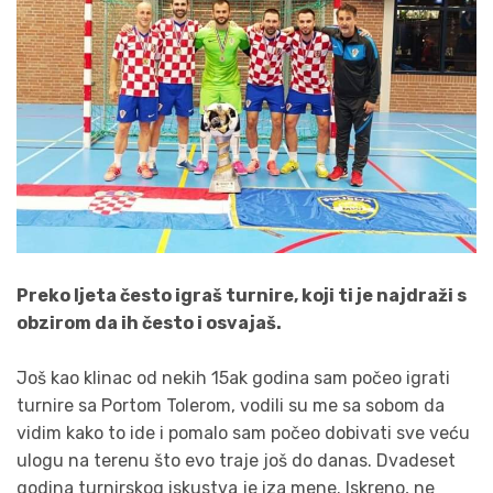
Preko ljeta često igraš turnire, koji ti je najdraži s
obzirom da ih često i osvajaš.
Još kao klinac od nekih 15ak godina sam počeo igrati
turnire sa Portom Tolerom, vodili su me sa sobom da
vidim kako to ide i pomalo sam počeo dobivati sve veću
ulogu na terenu što evo traje još do danas. Dvadeset
godina turnirskog iskustva je iza mene. Iskreno, ne