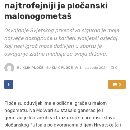
najtrofejniji je pločanski
malonogometaš
Osvajanje Svjetskog prvenstva sigurno je moje
najveće dostignuće u karijeri. Najljepši osjećaj
koji neki igrač moze doživjeti u sportu je
osvajanje zlatne medalje za svoju državu.
By
KLIK PLOČE
By
KLIK PLOČE
1. listopada 2024.
0
0
Ploče su oduvijek imale odlične igrače u malom
nogometu. Na Močvari su stasale generacije i
generacije loptačkih virtuoza koji su pronosili slavu
pločanskog futsala po dvoranama diljem Hrvatske (a i