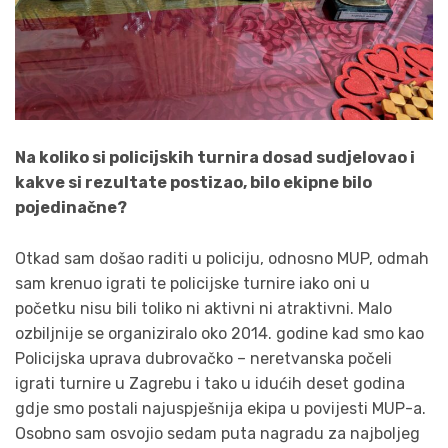
Na koliko si policijskih turnira dosad sudjelovao i
kakve si rezultate postizao, bilo ekipne bilo
pojedinačne?
Otkad sam došao raditi u policiju, odnosno MUP, odmah
sam krenuo igrati te policijske turnire iako oni u
početku nisu bili toliko ni aktivni ni atraktivni. Malo
ozbiljnije se organiziralo oko 2014. godine kad smo kao
Policijska uprava dubrovačko – neretvanska počeli
igrati turnire u Zagrebu i tako u idućih deset godina
gdje smo postali najuspješnija ekipa u povijesti MUP-a.
Osobno sam osvojio sedam puta nagradu za najboljeg