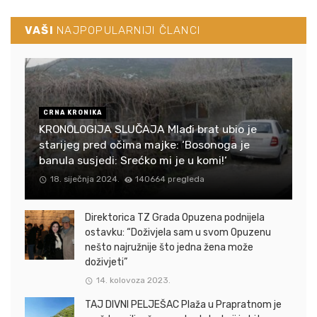
VAŠI
NAJPOPULARNIJI ČLANCI
CRNA KRONIKA
KRONOLOGIJA SLUČAJA Mlađi brat ubio je
starijeg pred očima majke: ‘Bosonoga je
banula susjedi: Srećko mi je u komi!‘
18. siječnja 2024.
140664 pregleda
Direktorica TZ Grada Opuzena podnijela
ostavku: “Doživjela sam u svom Opuzenu
nešto najružnije što jedna žena može
doživjeti”
14. kolovoza 2023.
TAJ DIVNI PELJEŠAC Plaža u Prapratnom je