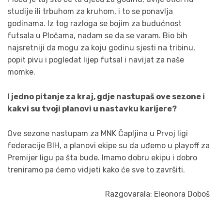
studije ili trbuhom za kruhom, i to se ponavlja
godinama. Iz tog razloga se bojim za budućnost
futsala u Pločama, nadam se da se varam. Bio bih
najsretniji da mogu za koju godinu sjesti na tribinu,
popit pivu i pogledat lijep futsal i navijat za naše
momke.
I jedno pitanje za kraj, gdje nastupaš ove sezone i
kakvi su tvoji planovi u nastavku karijere?
Ove sezone nastupam za MNK Čapljina u Prvoj ligi
federacije BIH, a planovi ekipe su da uđemo u playoff za
Premijer ligu pa šta bude. Imamo dobru ekipu i dobro
treniramo pa ćemo vidjeti kako će sve to završiti.
Razgovarala: Eleonora Doboš