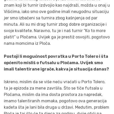
znam koji bi turnir izdvojio kao najdraži, možda u onaj u
Višićima, iako smo ove godine imali neugodnu situaciju
jer smo izbačeni sa turnira zbog kašnjenja od par
minuta. Ali su mi drag turnir zbog dobre organizacije i
svoje kvalitete. Naravno, tu je i naš turnir “Ko to more
platit” u Pločama. Uvijek ga je prestiž osvojiti, pogotovo
nama momcima iz Ploča.
Postoji li mogućnost povratka u Porto Tolero i šta
općenito misliš o futsalu u Pločama. Uvijek smo
imali talentirane igrače, kakva je situacija danas?
Iskreno, mislim da se više neću vraćati u Porto Tolero,
ta je epizoda za mene završila. Što se tiče futsala u
Pločama, mislim da ima dosta prostora za napredak,
imamo talentiranih momaka, pogotovo ova generacija
kadeta šta je lani bila druga u državi. Međutim, problem
Ploča je taj što će ta djeca za godinu, dvije otići na