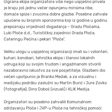
Uigrana ekipa organizatora više nego uspješno privela
je kraju još jednu večer ispunjenu mirisima ribe,
domaće spize i zvucima dobre glazbe. Posebne zahvale
upućene su brojnim sponzorima koji iz godine u godinu
prepoznaju vrijednost događanja – Gradu Pločama,
Luki Ploče d.d., Turističkoj zajednici Grada Ploča,
Cateringu Pećina i pekari “Ploče”.
Veliku ulogu u uspješnoj organizaciji imali su i volonteri,
kuhari, konobari, tehnička ekipa i članovi lokalnih
udruga koji su svojim trudom i angažmanom stvorili
nezaboravno iskustvo za sve posjetitelje. Glazbeni dio
večeri upotpunio je Branko Medak, a za vizualnu i
medijsku podršku zaslužni su Martin Burić i Jure Zovko
(fotografije), Dino Doboš (vizuali) i KLIK Medija.
Organizatori su posebno zahvalili Komunalnom
održavanju Ploče i JVP-u Ploče na tehničkoj pomoći