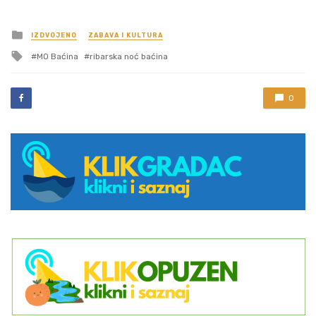
Posted
IZDVOJENO
ZABAVA I KULTURA
in
Tagged
MO Baćina
ribarska noć baćina
with
0