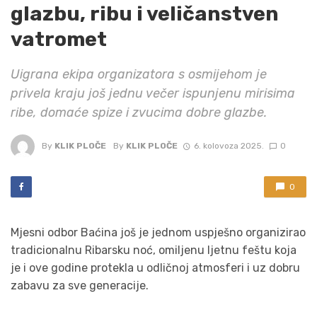
glazbu, ribu i veličanstven
vatromet
Uigrana ekipa organizatora s osmijehom je
privela kraju još jednu večer ispunjenu mirisima
ribe, domaće spize i zvucima dobre glazbe.
By
KLIK PLOČE
By
KLIK PLOČE
6. kolovoza 2025.
0
0
Mjesni odbor Baćina još je jednom uspješno organizirao
tradicionalnu Ribarsku noć, omiljenu ljetnu feštu koja
je i ove godine protekla u odličnoj atmosferi i uz dobru
zabavu za sve generacije.