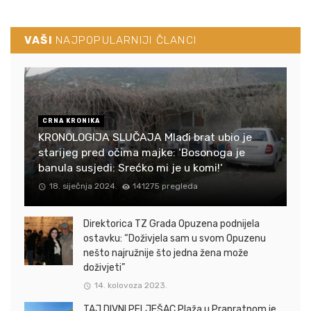
VAŠI
NAJPOPULARNIJI ČLANCI
CRNA KRONIKA
KRONOLOGIJA SLUČAJA Mlađi brat ubio je
starijeg pred očima majke: ‘Bosonoga je
banula susjedi: Srećko mi je u komi!‘
18. siječnja 2024.
141275 pregleda
Direktorica TZ Grada Opuzena podnijela
ostavku: “Doživjela sam u svom Opuzenu
nešto najružnije što jedna žena može
doživjeti”
14. kolovoza 2023.
TAJ DIVNI PELJEŠAC Plaža u Prapratnom je