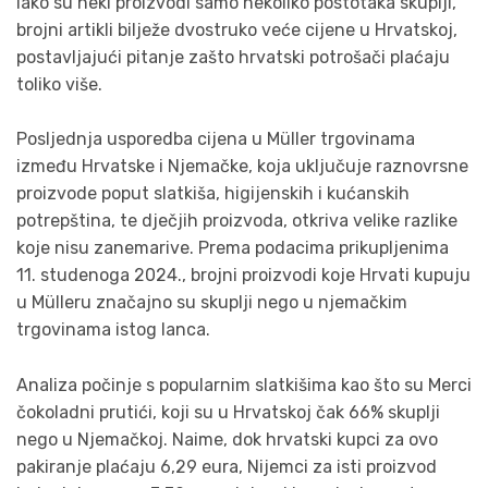
Iako su neki proizvodi samo nekoliko postotaka skuplji,
brojni artikli bilježe dvostruko veće cijene u Hrvatskoj,
postavljajući pitanje zašto hrvatski potrošači plaćaju
toliko više.
Posljednja usporedba cijena u Müller trgovinama
između Hrvatske i Njemačke, koja uključuje raznovrsne
proizvode poput slatkiša, higijenskih i kućanskih
potrepština, te dječjih proizvoda, otkriva velike razlike
koje nisu zanemarive. Prema podacima prikupljenima
11. studenoga 2024., brojni proizvodi koje Hrvati kupuju
u Mülleru značajno su skuplji nego u njemačkim
trgovinama istog lanca.
Analiza počinje s popularnim slatkišima kao što su Merci
čokoladni prutići, koji su u Hrvatskoj čak 66% skuplji
nego u Njemačkoj. Naime, dok hrvatski kupci za ovo
pakiranje plaćaju 6,29 eura, Nijemci za isti proizvod