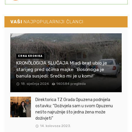
VAŠI
NAJPOPULARNIJI ČLANCI
CRNA KRONIKA
KRONOLOGIJA SLUČAJA Mlađi brat ubio je
starijeg pred očima majke: ‘Bosonoga je
banula susjedi: Srećko mi je u komi!‘
18. siječnja 2024.
140584 pregleda
Direktorica TZ Grada Opuzena podnijela
ostavku: “Doživjela sam u svom Opuzenu
nešto najružnije što jedna žena može
doživjeti”
14. kolovoza 2023.