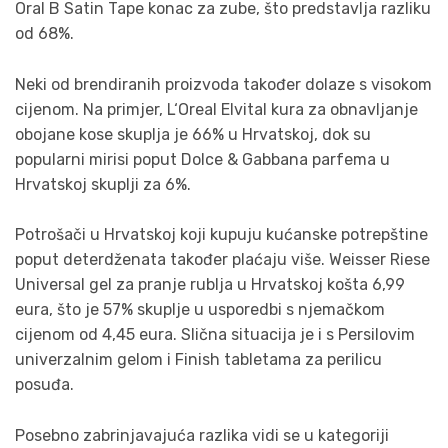
Oral B Satin Tape konac za zube, što predstavlja razliku
od 68%.
Neki od brendiranih proizvoda također dolaze s visokom
cijenom. Na primjer, L‘Oreal Elvital kura za obnavljanje
obojane kose skuplja je 66% u Hrvatskoj, dok su
popularni mirisi poput Dolce & Gabbana parfema u
Hrvatskoj skuplji za 6%.
Potrošači u Hrvatskoj koji kupuju kućanske potrepštine
poput deterdženata također plaćaju više. Weisser Riese
Universal gel za pranje rublja u Hrvatskoj košta 6,99
eura, što je 57% skuplje u usporedbi s njemačkom
cijenom od 4,45 eura. Slična situacija je i s Persilovim
univerzalnim gelom i Finish tabletama za perilicu
posuđa.
Posebno zabrinjavajuća razlika vidi se u kategoriji