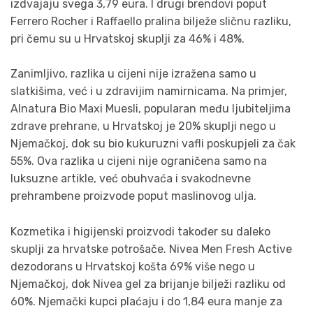
izdvajaju svega 3,79 eura. I drugi brendovi poput
Ferrero Rocher i Raffaello pralina bilježe sličnu razliku,
pri čemu su u Hrvatskoj skuplji za 46% i 48%.
Zanimljivo, razlika u cijeni nije izražena samo u
slatkišima, već i u zdravijim namirnicama. Na primjer,
Alnatura Bio Maxi Muesli, popularan među ljubiteljima
zdrave prehrane, u Hrvatskoj je 20% skuplji nego u
Njemačkoj, dok su bio kukuruzni vafli poskupjeli za čak
55%. Ova razlika u cijeni nije ograničena samo na
luksuzne artikle, već obuhvaća i svakodnevne
prehrambene proizvode poput maslinovog ulja.
Kozmetika i higijenski proizvodi također su daleko
skuplji za hrvatske potrošače. Nivea Men Fresh Active
dezodorans u Hrvatskoj košta 69% više nego u
Njemačkoj, dok Nivea gel za brijanje bilježi razliku od
60%. Njemački kupci plaćaju i do 1,84 eura manje za