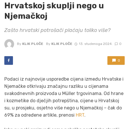
Hrvatskoj skuplji nego u
Njemačkoj
Zašto hrvatski potrošači plaćaju toliko više?
By
KLIK PLOČE
By
KLIK PLOČE
13. studenoga 2024.
0
0
Podaci iz najnovije usporedbe cijena između Hrvatske i
Njemačke otkrivaju značajnu razliku u cijenama
svakodnevnih proizvoda u Müller trgovinama. Od hrane
i kozmetike do dječjih potrepština, cijene u Hrvatskoj
su, u prosjeku, osjetno više nego u Njemačkoj – čak do
69% za određene artikle, prenosi
HRT
.