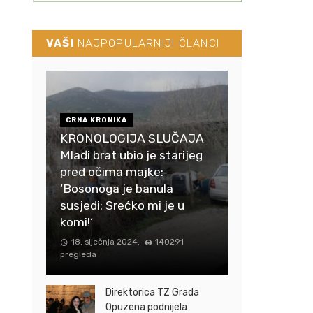
VAŠI
NAJPOPULARNIJI ČLANCI
CRNA KRONIKA
KRONOLOGIJA SLUČAJA
Mlađi brat ubio je starijeg
pred očima majke:
‘Bosonoga je banula
susjedi: Srećko mi je u
komi!‘
18. siječnja 2024.
140291
pregleda
Direktorica TZ Grada
Opuzena podnijela