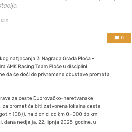
tacije.
0
0
kog natjecanja 3. Nagrada Grada Ploča –
zira AMK Racing Team Ploče u disciplini
e da će doći do privremene obustave prometa
prave za ceste Dubrovačko-neretvanske
 za promet će biti zatvorena lokalna cesta
gotin (D8)), na dionici od km 0+000 do km
, dana nedjelja, 22. lipnja 2025. godine, u