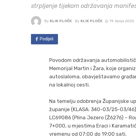
strpljenje tijekom održavanja manifes
By
KLIK PLOČE
By
KLIK PLOČE
19. lipnja 2025.
Podijeli
Povodom održavanja automobilistič
Memorijal Martin i Žara, koje organi
autoslaloma, obavještavamo građan
na lokalnoj cesti.
Na temelju odobrenja Županijske u
županije (KLASA: 340-03/25-03/46),
LC69086 (Plina Jezero (Ž6276) – Ro
7+000, u mjestima Eraci i Karamatići
vremenu od 07:00 do 19:00 sati.