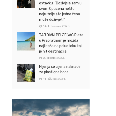
ostavku: “Doživjela sam u
svom Opuzenu nešto
najružnije što jedna žena
može doživjeti”
14. kolovoza 2023.
TAJ DIVNI PELJEŠAC Plaža
u Prapratnom je možda
najljepša na poluotoku koji
je hit destinacija
2. srpnja 2023.
Mijenja se cijena naknade
za plastične boce
11. ožujka 2024.