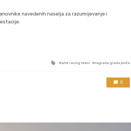
anovnike navedenih naselja za razumijevanje i
estacije.
Tagged
amk racing team
nagrada grada ploča
with
0