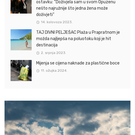
ostavku: “Doživjela sam u svom Opuzenu
nešto najružnije što jedna žena može
doživjeti”
14. kolovoza 2023.
TAJ DIVNI PELJEŠAC Plaža u Prapratnom je
možda najljepša na poluotoku koji je hit
destinacija
2. srpnja 2023.
Mijenja se cijena naknade za plastične boce
11. ožujka 2024.