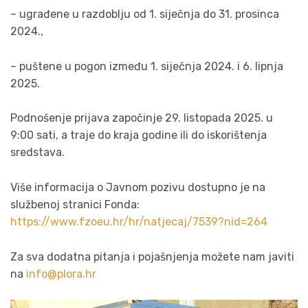
– ugrađene u razdoblju od 1. siječnja do 31. prosinca
2024.,
– puštene u pogon između 1. siječnja 2024. i 6. lipnja
2025.
Podnošenje prijava započinje 29. listopada 2025. u
9:00 sati, a traje do kraja godine ili do iskorištenja
sredstava.
Više informacija o Javnom pozivu dostupno je na
službenoj stranici Fonda:
https://www.fzoeu.hr/hr/natjecaj/7539?nid=264
Za sva dodatna pitanja i pojašnjenja možete nam javiti
na
info@plora.hr