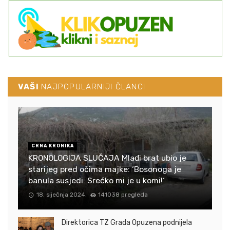
VAŠI
NAJPOPULARNIJI ČLANCI
CRNA KRONIKA
KRONOLOGIJA SLUČAJA Mlađi brat ubio je
starijeg pred očima majke: ‘Bosonoga je
banula susjedi: Srećko mi je u komi!‘
18. siječnja 2024.
141038 pregleda
Direktorica TZ Grada Opuzena podnijela