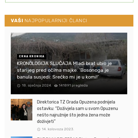
VAŠI
NAJPOPULARNIJI ČLANCI
CRNA KRONIKA
KRONOLOGIJA SLUČAJA Mlađi brat ubio je
starijeg pred očima majke: ‘Bosonoga je
banula susjedi: Srećko mi je u komi!‘
18. siječnja 2024.
141891 pregleda
Direktorica TZ Grada Opuzena podnijela
ostavku: “Doživjela sam u svom Opuzenu
nešto najružnije što jedna žena može
doživjeti”
14. kolovoza 2023.