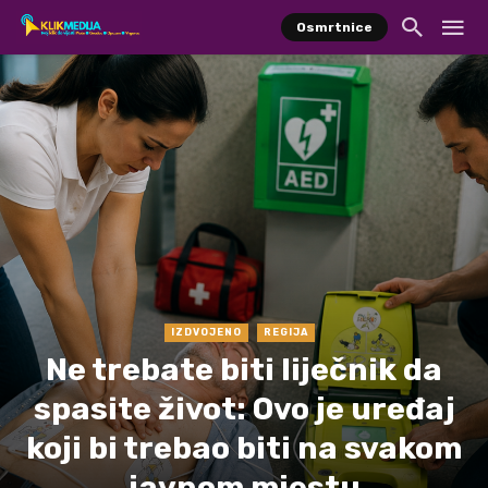
Osmrtnice
IZDVOJENO
REGIJA
Ne trebate biti liječnik da
spasite život: Ovo je uređaj
koji bi trebao biti na svakom
javnom mjestu