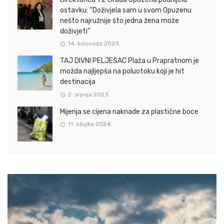
ostavku: “Doživjela sam u svom Opuzenu
nešto najružnije što jedna žena može
doživjeti”
14. kolovoza 2023.
TAJ DIVNI PELJEŠAC Plaža u Prapratnom je
možda najljepša na poluotoku koji je hit
destinacija
2. srpnja 2023.
Mijenja se cijena naknade za plastične boce
11. ožujka 2024.