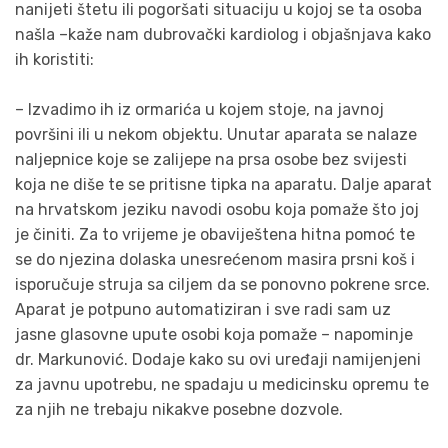
nanijeti štetu ili pogoršati situaciju u kojoj se ta osoba
našla –kaže nam dubrovački kardiolog i objašnjava kako
ih koristiti:
– Izvadimo ih iz ormarića u kojem stoje, na javnoj
površini ili u nekom objektu. Unutar aparata se nalaze
naljepnice koje se zalijepe na prsa osobe bez svijesti
koja ne diše te se pritisne tipka na aparatu. Dalje aparat
na hrvatskom jeziku navodi osobu koja pomaže što joj
je činiti. Za to vrijeme je obaviještena hitna pomoć te
se do njezina dolaska unesrećenom masira prsni koš i
isporučuje struja sa ciljem da se ponovno pokrene srce.
Aparat je potpuno automatiziran i sve radi sam uz
jasne glasovne upute osobi koja pomaže – napominje
dr. Markunović. Dodaje kako su ovi uređaji namijenjeni
za javnu upotrebu, ne spadaju u medicinsku opremu te
za njih ne trebaju nikakve posebne dozvole.