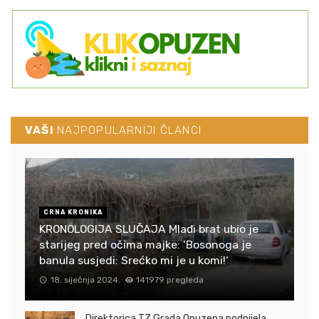
VAŠI
NAJPOPULARNIJI ČLANCI
CRNA KRONIKA
KRONOLOGIJA SLUČAJA Mlađi brat ubio je
starijeg pred očima majke: ‘Bosonoga je
banula susjedi: Srećko mi je u komi!‘
18. siječnja 2024.
141979 pregleda
Direktorica TZ Grada Opuzena podnijela