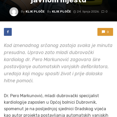
By
KLIK PLOČE
By
KLIK PLOČE
24. lipnja 2026.
0
0
Kod iznenadnog srčanog zastoja svaka je minuta
presudna. Upravo zato mladi dubrovački
kardiolog dr. Pero Markunović zagovara šire
postavljanje automatskih vanjskih defibrilatora,
uređaja koji mogu spasiti život i prije dolaska
hitne pomoći.
Dr. Pero Markunović, mladi dubrovački specijalist
kardiologije zaposlen u Općoj bolnici Dubrovnik,
spomenut je na posljednjoj sjednici Gradskog vijeća
kao autor projekta postavljanja automatskih vanjskih