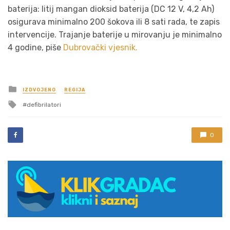
baterija: litij mangan dioksid baterija (DC 12 V, 4,2 Ah)
osigurava minimalno 200 šokova ili 8 sati rada, te zapis
intervencije. Trajanje baterije u mirovanju je minimalno
4 godine, piše
Dubrovački vjesnik.
Posted
IZDVOJENO
REGIJA
in
Tagged
defibrilatori
with
0