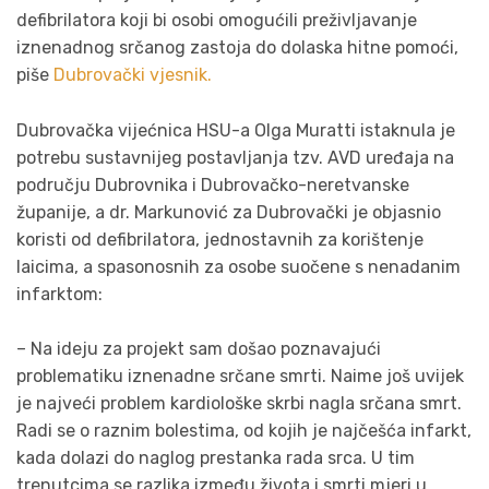
defibrilatora koji bi osobi omogućili preživljavanje
iznenadnog srčanog zastoja do dolaska hitne pomoći,
piše
Dubrovački vjesnik.
Dubrovačka vijećnica HSU-a Olga Muratti istaknula je
potrebu sustavnijeg postavljanja tzv. AVD uređaja na
području Dubrovnika i Dubrovačko-neretvanske
županije, a dr. Markunović za Dubrovački je objasnio
koristi od defibrilatora, jednostavnih za korištenje
laicima, a spasonosnih za osobe suočene s nenadanim
infarktom:
– Na ideju za projekt sam došao poznavajući
problematiku iznenadne srčane smrti. Naime još uvijek
je najveći problem kardiološke skrbi nagla srčana smrt.
Radi se o raznim bolestima, od kojih je najčešća infarkt,
kada dolazi do naglog prestanka rada srca. U tim
trenutcima se razlika između života i smrti mjeri u