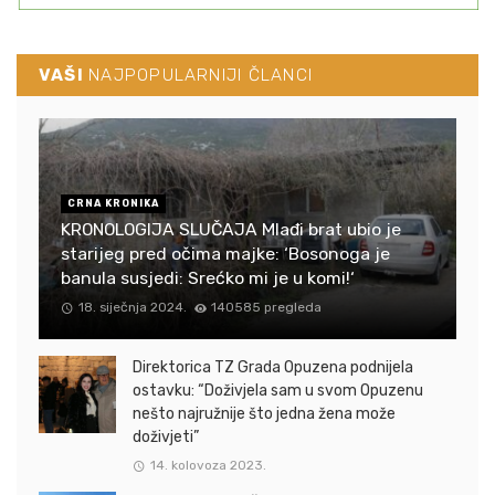
VAŠI
NAJPOPULARNIJI ČLANCI
CRNA KRONIKA
KRONOLOGIJA SLUČAJA Mlađi brat ubio je
starijeg pred očima majke: ‘Bosonoga je
banula susjedi: Srećko mi je u komi!‘
18. siječnja 2024.
140585 pregleda
Direktorica TZ Grada Opuzena podnijela
ostavku: “Doživjela sam u svom Opuzenu
nešto najružnije što jedna žena može
doživjeti”
14. kolovoza 2023.