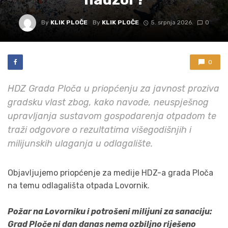
By
KLIK PLOČE
By
KLIK PLOČE
5. srpnja 2026.
0
0
HDZ Grada Ploča u priopćenju za javnost proziva
gradsku vlast zbog, kako navode, neuspješnog
upravljanja sustavom gospodarenja otpadom te
traži odgovore o rezultatima višegodišnjih i
milijunskih ulaganja u odlagalište.
Objavljujemo priopćenje za medije HDZ-a grada Ploča
na temu odlagališta otpada Lovornik.
Požar na Lovorniku i potrošeni milijuni za sanaciju:
Grad Ploče ni dan danas nema ozbiljno riješeno