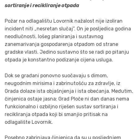
sortiranje i recikliranje otpada
Požar na odlagalištu Lovornik nažalost nije izoliran
incident niti „nesretan slučaj”. On je posljedica godina
neodlučnosti, lošeg planiranja i sustavnog
zanemarivanja gospodarenja otpadom od strane
gradske vlasti. Jedino sustavno što se radi po pitanju
otpada je konstantno podizanje cijena usluga.
Dok se građani ponovno suočavaju s dimom,
neugodnim mirisima i zabrinutošću za zdravlje, iz
Grada dolaze ista objašnjenja i ista obećanja. Međutim,
činjenica ostaje jasna: Grad Ploče ni dan danas nema
funkcionalno i ozbiljno riješen sustav sortiranja i
recikliranja otpada koji bi smanjio pritisak na
odlagalište Lovornik.
Posebno zabrinjava činjenica da su u posljednjem