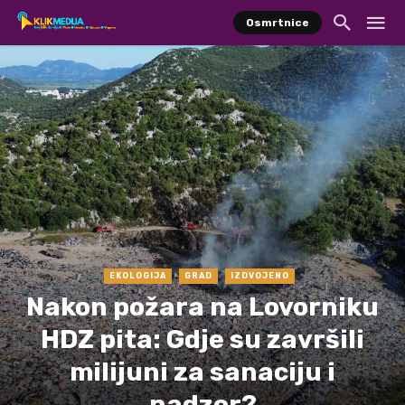
Osmrtnice
EKOLOGIJA
GRAD
IZDVOJENO
Nakon požara na Lovorniku
HDZ pita: Gdje su završili
milijuni za sanaciju i
nadzor?